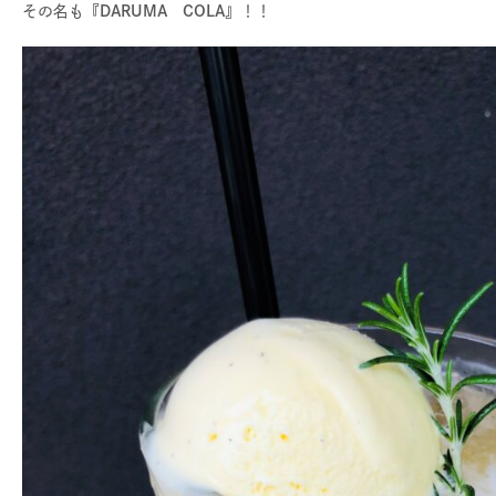
その名も『
DARUMA COLA
』！！