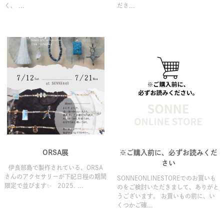
く、 ...
ださ...
ORSA展
※ご購入前に、必ずお読みくだ
さい
伊良部島で製作されている、ORSA
さんのアクセサリーが下記日程の期間
SONNEONLINESTOREでのお買いも
限定で並びます✨ 2025. ...
のをご検討いただきまして、ありがと
うございます。 お買いもの前に、い
くつかご確...