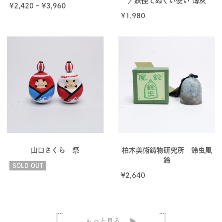
／妖怪てぬぐい使い 薄灰
¥
2,420
–
¥
3,960
¥
1,980
山口さくら 祭
柏木美術鋳物研究所 鈴虫風
鈴
SOLD OUT
¥
2,640
もっと見る