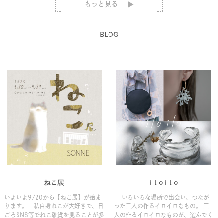
もっと見る
BLOG
ねこ展
i l o i l o
いよいよ9/20から【ねこ展】が始ま
いろいろな場所で出会い、つなが
ります。 私自身ねこが大好きで、日
った三人の作るイロイロなもの。 三
ごろSNS等でねこ雑貨を見ることが多
人の作るイロイロなものが、選んでく