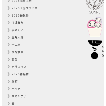
2026深貝工房
2025工房マチヒコ
2026縁起物
注連飾り
手ぬぐい
五月人形
十二支
ひな祭り
節分
クリスマス
2025縁起物
財布
バッグ
スキンケア
器