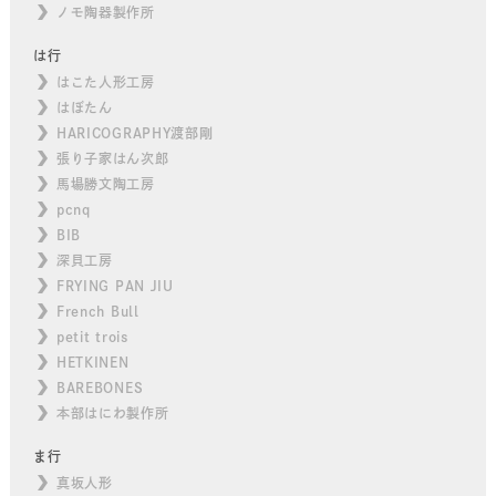
ノモ陶器製作所
は行
はこた人形工房
はぼたん
HARICOGRAPHY渡部剛
張り子家はん次郎
馬場勝文陶工房
pcnq
BIB
深貝工房
FRYING PAN JIU
French Bull
petit trois
HETKINEN
BAREBONES
本部はにわ製作所
ま行
真坂人形