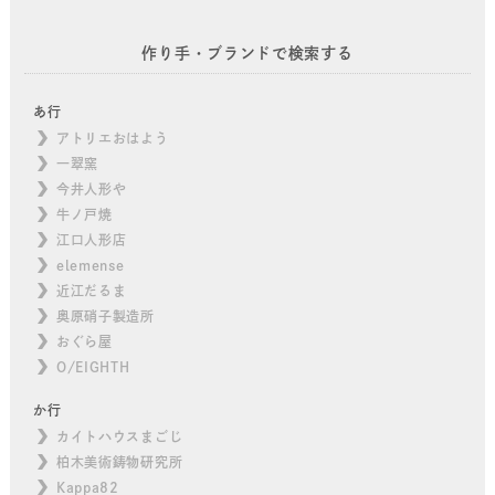
作り手・ブランドで検索する
あ行
アトリエおはよう
一翠窯
今井人形や
牛ノ戸焼
江口人形店
elemense
近江だるま
奥原硝子製造所
おぐら屋
O/EIGHTH
か行
カイトハウスまごじ
柏木美術鋳物研究所
Kappa82