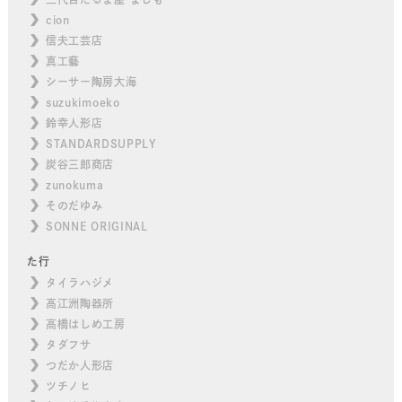
cion
信夫工芸店
真工藝
シーサー陶房大海
suzukimoeko
鈴幸人形店
STANDARDSUPPLY
炭谷三郎商店
zunokuma
そのだゆみ
SONNE ORIGINAL
た行
タイラハジメ
高江洲陶器所
高橋はしめ工房
タダフサ
つだか人形店
ツチノヒ