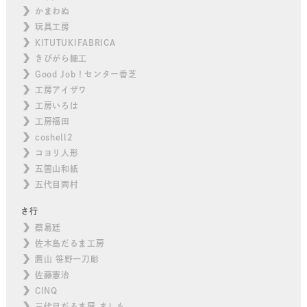
かまわぬ
玩具工房
KITUTUKIFABRICA
きびがら細工
Good Job！センター香芝
工房アイザワ
工房いろは
工房福田
coshell2
コヨリ人形
五箇山和紙
五代目両村
さ行
蔡易廷
佐木島だるま工房
鷹山 笹野一刀彫
佐藤憲治
CINQ
三代目だるま屋 ましも