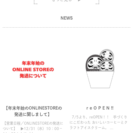
NEWS
【年末年始のONLINESTOREの
r e O P E N !!
発送に関しまして】
7/5より、reOPEN！！ 手づくり
にこだわった おいしいコーヒーとク
【営業日程／ONLINESTOREの発送に
ラフトアイスクリーム。 ...
ついて】 ▶12/31（水）10：00－