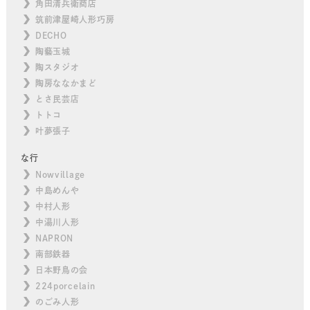
角田清兵衛商店
筑前津屋崎人形巧房
DECHO
陶藝玉城
陶スタジオ
陶房ななかまど
とさ民芸店
トトコ
叶夢張子
な行
Nowvillage
中島めんや
中村人形
中湯川人形
NAPRON
南部鉄器
日本野鳥の会
224porcelain
のごみ人形