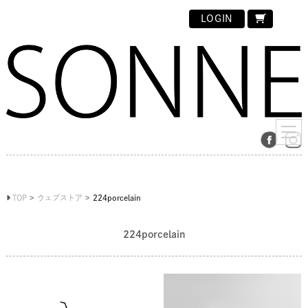
LOGIN
TOP
ウェブストア
224porcelain
224porcelain