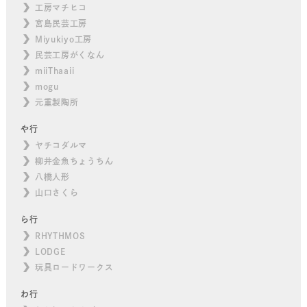
工房マチヒコ
宮島民芸工房
Miyukiyo工房
民芸工房がくなん
miiThaaii
mogu
元重製陶所
や行
ヤチコダルマ
柳井金魚ちょうちん
八橋人形
山口さくら
ら行
RHYTHMOS
LODGE
玩具ロードワークス
わ行