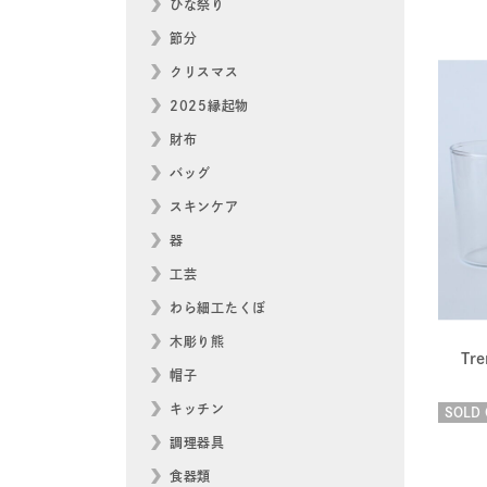
ひな祭り
節分
クリスマス
2025縁起物
財布
バッグ
スキンケア
器
工芸
わら細工たくぼ
木彫り熊
Tr
帽子
キッチン
SOLD 
調理器具
食器類