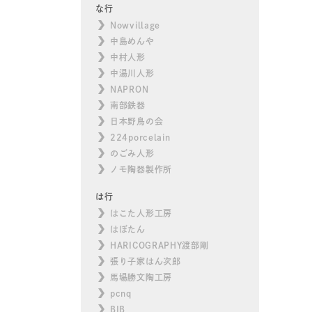
な行
Nowvillage
中島めんや
中村人形
中湯川人形
NAPRON
南部鉄器
日本野鳥の会
224porcelain
のごみ人形
ノモ陶器製作所
は行
はこた人形工房
はぼたん
HARICOGRAPHY渡部剛
張り子家はん次郎
馬場勝文陶工房
pcnq
BIB