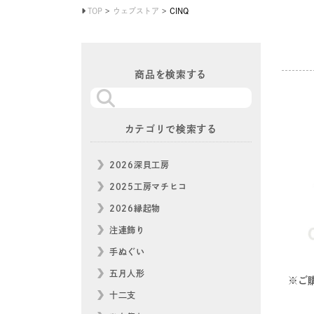
TOP
ウェブストア
CINQ
商品を検索する
カテゴリで検索する
2026深貝工房
2025工房マチヒコ
2026縁起物
注連飾り
手ぬぐい
五月人形
※ご
十二支