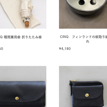
CINQ フィンランドの蚊取り
NQ 晴雨兼用傘 折りたたみ傘
れ
50
¥
4,180