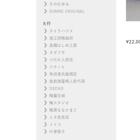
そのだゆみ
SONNE ORIGINAL
た行
タイラハジメ
高江洲陶器所
¥
22,0
高橋はしめ工房
タダフサ
つだか人形店
ツチノヒ
角田清兵衛商店
筑前津屋崎人形巧房
DECHO
陶藝玉城
陶スタジオ
陶房ななかまど
とさ民芸店
トトコ
叶夢張子