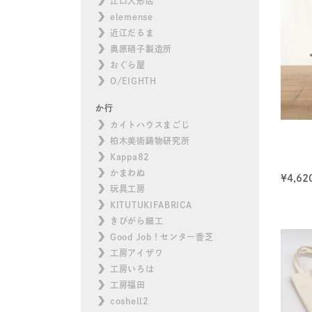
江口人形店
elemense
近江だるま
奥原硝子製造所
おぐら屋
O/EIGHTH
か行
カイトハウスまごじ
柏木美術鋳物研究所
Kappa82
かまわぬ
¥
4,62
玩具工房
KITUTUKIFABRICA
きびがら細工
Good Job！センター香芝
工房アイザワ
工房いろは
工房福田
coshell2