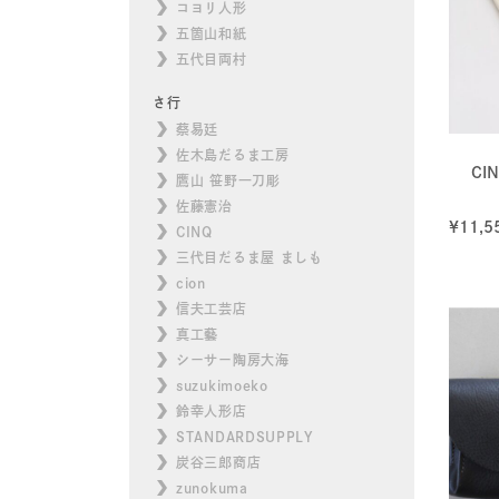
コヨリ人形
五箇山和紙
五代目両村
さ行
蔡易廷
佐木島だるま工房
CI
鷹山 笹野一刀彫
佐藤憲治
¥
11,5
CINQ
三代目だるま屋 ましも
cion
信夫工芸店
真工藝
シーサー陶房大海
suzukimoeko
鈴幸人形店
STANDARDSUPPLY
炭谷三郎商店
zunokuma