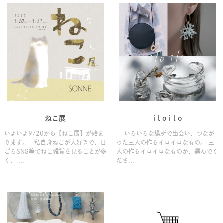
ねこ展
i l o i l o
いよいよ9/20から【ねこ展】が始ま
いろいろな場所で出会い、つなが
ります。 私自身ねこが大好きで、日
った三人の作るイロイロなもの。 三
ごろSNS等でねこ雑貨を見ることが多
人の作るイロイロなものが、選んでく
く、 ...
ださ...