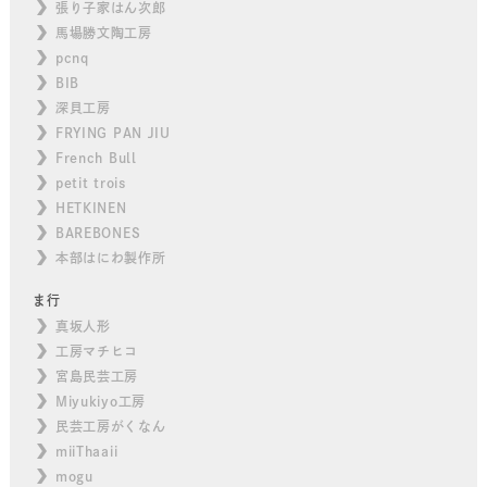
張り子家はん次郎
馬場勝文陶工房
pcnq
BIB
深貝工房
FRYING PAN JIU
French Bull
petit trois
HETKINEN
BAREBONES
本部はにわ製作所
ま行
真坂人形
工房マチヒコ
宮島民芸工房
Miyukiyo工房
民芸工房がくなん
miiThaaii
mogu