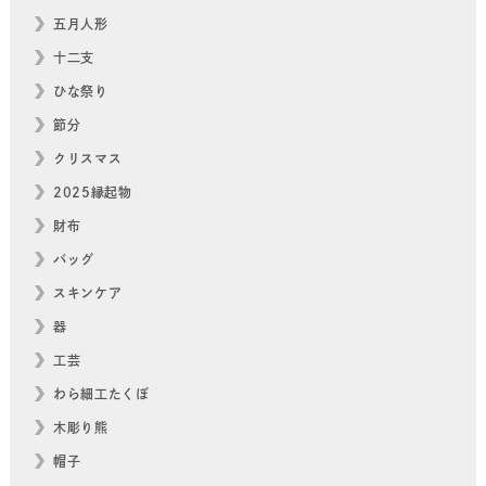
五月人形
十二支
ひな祭り
節分
クリスマス
2025縁起物
財布
バッグ
スキンケア
器
工芸
わら細工たくぼ
木彫り熊
帽子