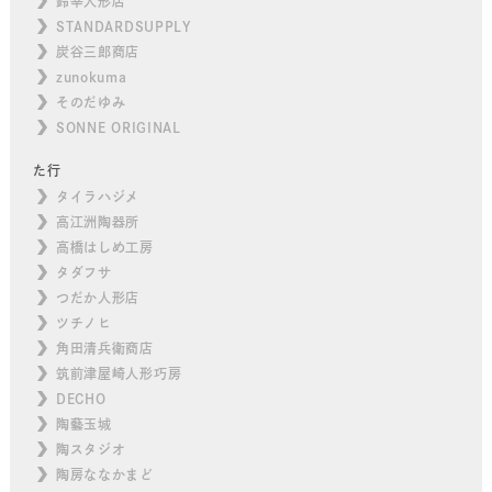
鈴幸人形店
STANDARDSUPPLY
炭谷三郎商店
zunokuma
そのだゆみ
SONNE ORIGINAL
た行
タイラハジメ
高江洲陶器所
高橋はしめ工房
タダフサ
つだか人形店
ツチノヒ
角田清兵衛商店
筑前津屋崎人形巧房
DECHO
陶藝玉城
陶スタジオ
陶房ななかまど