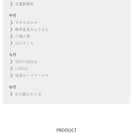
元重製陶所
や行
ヤチコダルマ
柳井金魚ちょうちん
八橋人形
山口さくら
ら行
RHYTHMOS
LODGE
玩具ロードワークス
わ行
わら細工たくぼ
PRODUCT