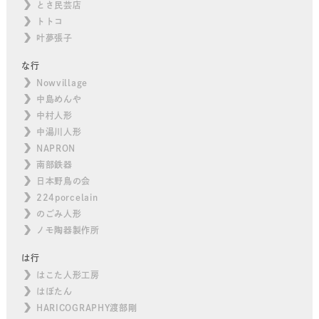
とさ民芸店
トトコ
叶夢張子
な行
Nowvillage
中島めんや
中村人形
中湯川人形
NAPRON
南部鉄器
日本野鳥の会
224porcelain
のごみ人形
ノモ陶器製作所
は行
はこた人形工房
はぼたん
HARICOGRAPHY渡部剛