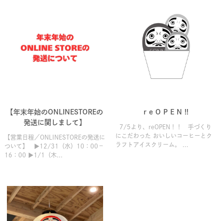
【年末年始のONLINESTOREの
r e O P E N !!
発送に関しまして】
7/5より、reOPEN！！ 手づくり
にこだわった おいしいコーヒーとク
【営業日程／ONLINESTOREの発送に
ラフトアイスクリーム。 ...
ついて】 ▶12/31（水）10：00－
16：00 ▶1/1（木...