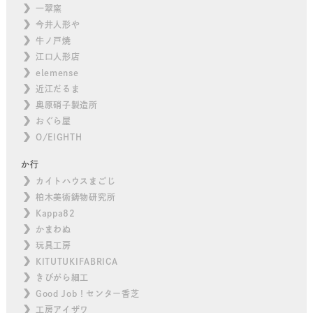
一翠窯
今井人形や
牛ノ戸焼
江口人形店
elemense
近江だるま
奥原硝子製造所
おぐら屋
O/EIGHTH
か行
カイトハウスまごじ
柏木美術鋳物研究所
Kappa82
かまわぬ
玩具工房
KITUTUKIFABRICA
きびがら細工
Good Job！センター香芝
工房アイザワ