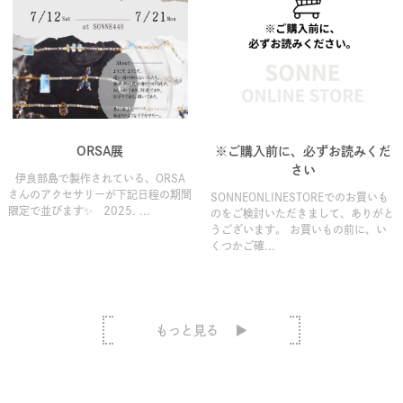
ORSA展
※ご購入前に、必ずお読みくだ
さい
伊良部島で製作されている、ORSA
さんのアクセサリーが下記日程の期間
SONNEONLINESTOREでのお買いも
限定で並びます✨ 2025. ...
のをご検討いただきまして、ありがと
うございます。 お買いもの前に、い
くつかご確...
もっと見る