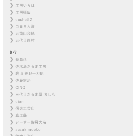
工房いろは
工房福田
coshell2
コヨリ人形
五箇山和紙
五代目両村
さ行
蔡易廷
佐木島だるま工房
鷹山 笹野一刀彫
佐藤憲治
CINQ
三代目だるま屋 ましも
cion
信夫工芸店
真工藝
シーサー陶房大海
suzukimoeko