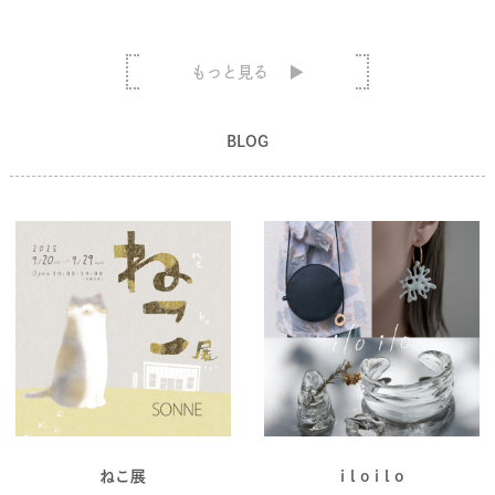
もっと見る
BLOG
ねこ展
i l o i l o