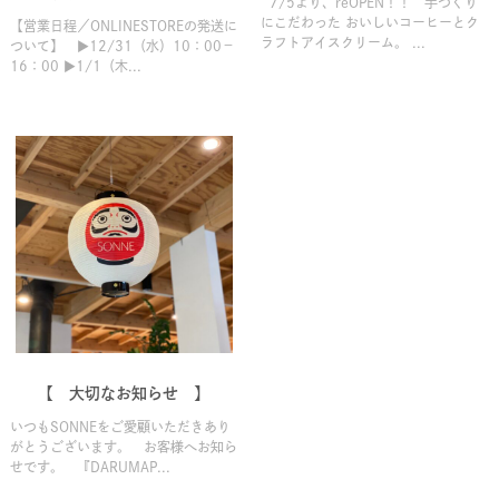
7/5より、reOPEN！！ 手づくり
にこだわった おいしいコーヒーとク
【営業日程／ONLINESTOREの発送に
ラフトアイスクリーム。 ...
ついて】 ▶12/31（水）10：00－
16：00 ▶1/1（木...
【 大切なお知らせ 】
いつもSONNEをご愛顧いただきあり
がとうございます。 お客様へお知ら
せです。 『DARUMAP...