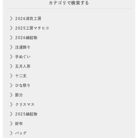
カテゴリで検索する
2026深貝工房
2025工房マチヒコ
2026縁起物
注連飾り
手ぬぐい
五月人形
十二支
ひな祭り
節分
クリスマス
2025縁起物
財布
バッグ