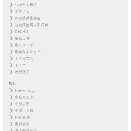
つだか人形店
ツチノヒ
角田清兵衛商店
筑前津屋崎人形巧房
DECHO
陶藝玉城
陶スタジオ
陶房ななかまど
とさ民芸店
トトコ
叶夢張子
な行
Nowvillage
中島めんや
中村人形
中湯川人形
NAPRON
南部鉄器
日本野鳥の会