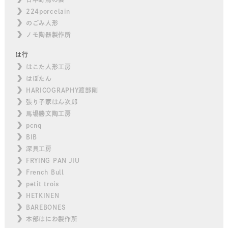
224porcelain
のごみ人形
ノモ陶器製作所
は行
はこた人形工房
はぼたん
HARICOGRAPHY渡部剛
張り子家はん次郎
馬場勝文陶工房
pcnq
BIB
深貝工房
FRYING PAN JIU
French Bull
petit trois
HETKINEN
BAREBONES
本部はにわ製作所