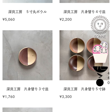
深貝工房 ５寸丸ボウル
深貝工房 片身替り４寸皿
¥
5,060
¥
2,200
深貝工房 片身替り３寸皿
深貝工房 片身替り５寸鉢
¥
1,760
¥
3,300