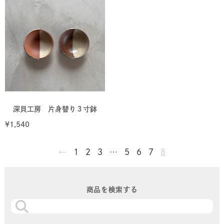
深貝工房 片身替り３寸鉢
¥
1,540
←
1
2
3
…
5
6
7
8
商品を検索する