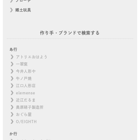
ブローチ
郷土玩具
作り手・ブランドで検索する
あ行
アトリエおはよう
一翠窯
今井人形や
牛ノ戸焼
江口人形店
elemense
近江だるま
奥原硝子製造所
おぐら屋
O/EIGHTH
か行