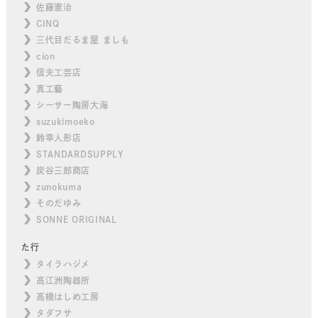
佐藤憲治
CINQ
三代目だるま屋 ましも
cion
信夫工芸店
真工藝
シーサー陶房大海
suzukimoeko
鈴幸人形店
STANDARDSUPPLY
炭谷三郎商店
zunokuma
そのだゆみ
SONNE ORIGINAL
た行
タイラハジメ
高江洲陶器所
高橋はしめ工房
タダフサ