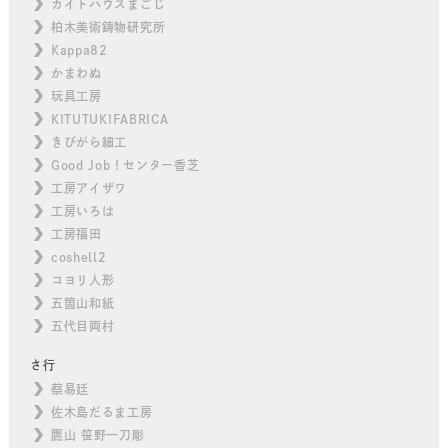
カイトハウスまごじ
柏木美術鋳物研究所
Kappa82
かまわぬ
玩具工房
KITUTUKIFABRICA
きびがら細工
Good Job！センター香芝
工房アイザワ
工房いろは
工房福田
coshell2
コヨリ人形
五箇山和紙
五代目両村
さ行
蔡易廷
佐木島だるま工房
鷹山 笹野一刀彫