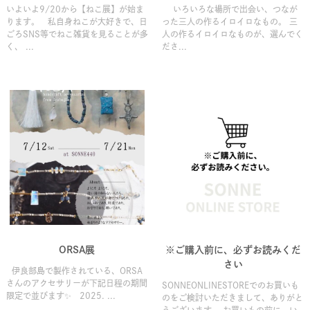
いよいよ9/20から【ねこ展】が始ま
いろいろな場所で出会い、つなが
ります。 私自身ねこが大好きで、日
った三人の作るイロイロなもの。 三
ごろSNS等でねこ雑貨を見ることが多
人の作るイロイロなものが、選んでく
く、 ...
ださ...
ORSA展
※ご購入前に、必ずお読みくだ
さい
伊良部島で製作されている、ORSA
さんのアクセサリーが下記日程の期間
SONNEONLINESTOREでのお買いも
限定で並びます✨ 2025. ...
のをご検討いただきまして、ありがと