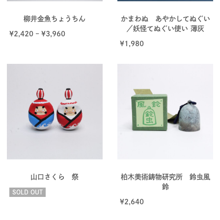
柳井金魚ちょうちん
かまわぬ あやかしてぬぐい
／妖怪てぬぐい使い 薄灰
¥
2,420
–
¥
3,960
¥
1,980
山口さくら 祭
柏木美術鋳物研究所 鈴虫風
鈴
SOLD OUT
¥
2,640