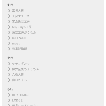
ま行
真坂人形
工房マチヒコ
宮島民芸工房
Miyukiyo工房
民芸工房がくなん
miiThaaii
mogu
元重製陶所
や行
ヤチコダルマ
柳井金魚ちょうちん
八橋人形
山口さくら
ら行
RHYTHMOS
LODGE
玩具ロードワークス