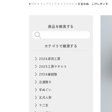
TOP
ウェブストア
クリスマス
かまわぬ こけしサンタ
商品を検索する
カテゴリで検索する
2026深貝工房
2025工房マチヒコ
2026縁起物
注連飾り
手ぬぐい
五月人形
十二支