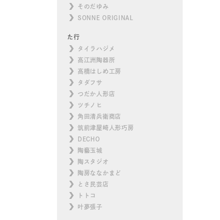
そのだゆみ
SONNE ORIGINAL
た行
タイラハジメ
高江洲陶器所
高橋はしめ工房
タダフサ
つだか人形店
ツチノヒ
角田清兵衛商店
筑前津屋崎人形巧房
DECHO
陶藝玉城
陶スタジオ
陶房ななかまど
とさ民芸店
トトコ
叶夢張子