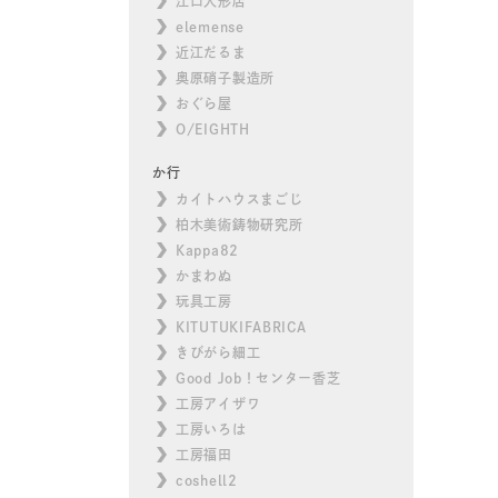
江口人形店
elemense
近江だるま
奥原硝子製造所
おぐら屋
O/EIGHTH
か行
カイトハウスまごじ
柏木美術鋳物研究所
Kappa82
かまわぬ
玩具工房
KITUTUKIFABRICA
きびがら細工
Good Job！センター香芝
工房アイザワ
工房いろは
工房福田
coshell2