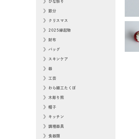
ひな祭り
節分
クリスマス
2025縁起物
財布
バッグ
スキンケア
器
工芸
わら細工たくぼ
木彫り熊
帽子
キッチン
調理器具
食器類