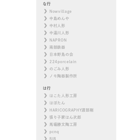
な行
Nowvillage
中島めんや
中村人形
中湯川人形
NAPRON
南部鉄器
日本野鳥の会
224porcelain
のごみ人形
ノモ陶器製作所
は行
はこた人形工房
はぼたん
HARICOGRAPHY渡部剛
張り子家はん次郎
馬場勝文陶工房
pcnq
BIB