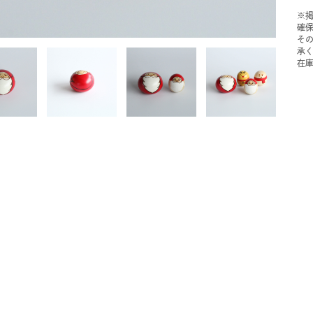
※
確
そ
承
在