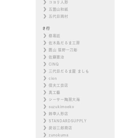
コヨリ人形
五箇山和紙
五代目両村
さ行
蔡易廷
佐木島だるま工房
鷹山 笹野一刀彫
佐藤憲治
CINQ
三代目だるま屋 ましも
cion
信夫工芸店
真工藝
シーサー陶房大海
suzukimoeko
鈴幸人形店
STANDARDSUPPLY
炭谷三郎商店
zunokuma