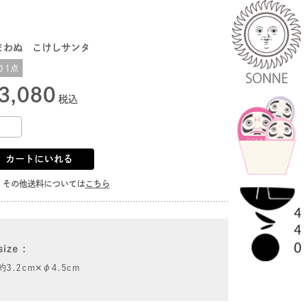
まわぬ こけしサンタ
り1点
3,080
税込
カートにいれる
その他送料については
こちら
size
約3.2cm✕φ4.5cm