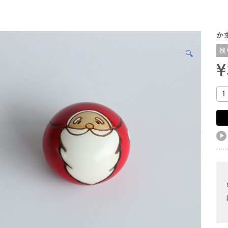
か
残
🔍
¥