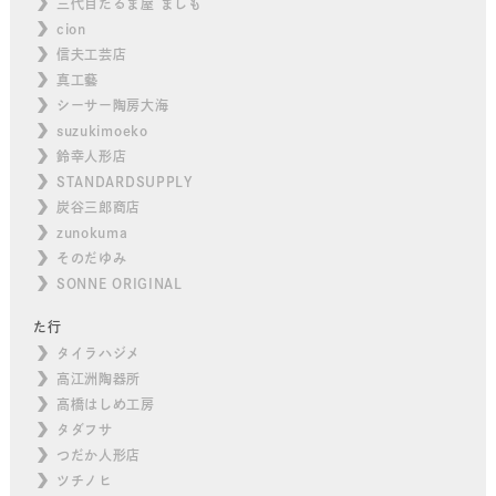
三代目だるま屋 ましも
cion
信夫工芸店
真工藝
シーサー陶房大海
suzukimoeko
鈴幸人形店
STANDARDSUPPLY
炭谷三郎商店
zunokuma
そのだゆみ
SONNE ORIGINAL
た行
タイラハジメ
高江洲陶器所
高橋はしめ工房
タダフサ
つだか人形店
ツチノヒ