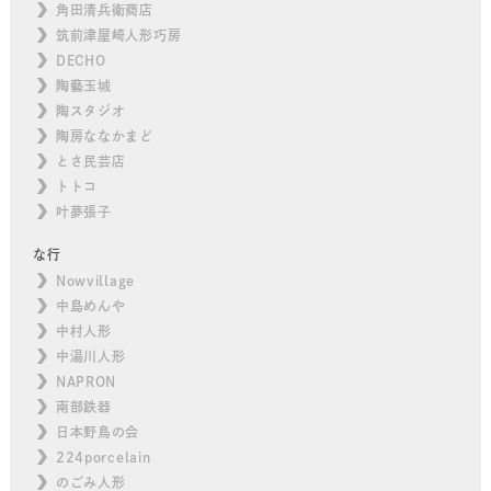
角田清兵衛商店
筑前津屋崎人形巧房
DECHO
陶藝玉城
陶スタジオ
陶房ななかまど
とさ民芸店
トトコ
叶夢張子
な行
Nowvillage
中島めんや
中村人形
中湯川人形
NAPRON
南部鉄器
日本野鳥の会
224porcelain
のごみ人形