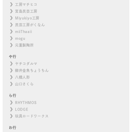
工房マチヒコ
宮島民芸工房
Miyukiyo工房
民芸工房がくなん
miiThaaii
mogu
元重製陶所
や行
ヤチコダルマ
柳井金魚ちょうちん
八橋人形
山口さくら
ら行
RHYTHMOS
LODGE
玩具ロードワークス
わ行