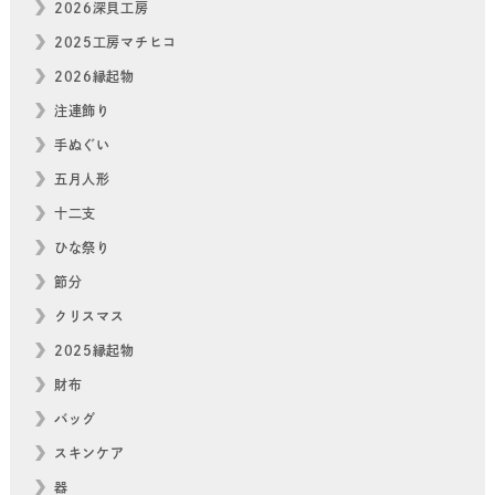
2026深貝工房
2025工房マチヒコ
2026縁起物
注連飾り
手ぬぐい
五月人形
十二支
ひな祭り
節分
クリスマス
2025縁起物
財布
バッグ
スキンケア
器