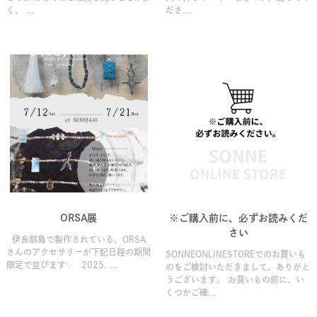
く、 ...
ださ...
ORSA展
※ご購入前に、必ずお読みくだ
さい
伊良部島で製作されている、ORSA
さんのアクセサリーが下記日程の期間
SONNEONLINESTOREでのお買いも
限定で並びます✨ 2025. ...
のをご検討いただきまして、ありがと
うございます。 お買いもの前に、い
くつかご確...