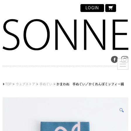
LOGIN
TOP
ウェブストア
手ぬぐい
かまわぬ 手ぬぐい／かくれんぼミッフィー縞
🔍