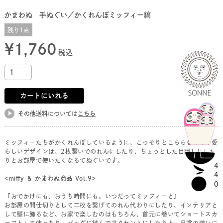
かまわぬ 手ぬぐい／かくれんぼミッフィー縞
残り1点
¥
1,760
税込
カートにいれる
その他送料については
こちら
ミッフィーたちがかくれんぼしているように、こっそりとこちらをのぞく愛
らしいデザインは、2枚繋いでのれんにしたり、ちょっとした目隠しにした
りとお部屋で使いたくなるてぬぐいです。
<miffy ＆ かまわぬ商品 Vol.9>
『おでかけにも、おうち時間にも。いつだってミッフィーと』
お部屋の間仕切りとして二枚を繋げてのれん代わりにしたり、インテリアと
して壁に飾るなど、お家で楽しむのはもちろん、首元に巻いてショートスカ
ーフとして使ったり、バッグに結んでアクセントにしたりと、日常の装いに