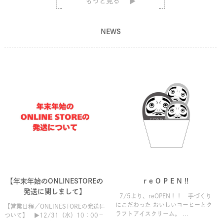
もっと見る
NEWS
【年末年始のONLINESTOREの
r e O P E N !!
発送に関しまして】
7/5より、reOPEN！！ 手づくり
にこだわった おいしいコーヒーとク
【営業日程／ONLINESTOREの発送に
ラフトアイスクリーム。 ...
ついて】 ▶12/31（水）10：00－