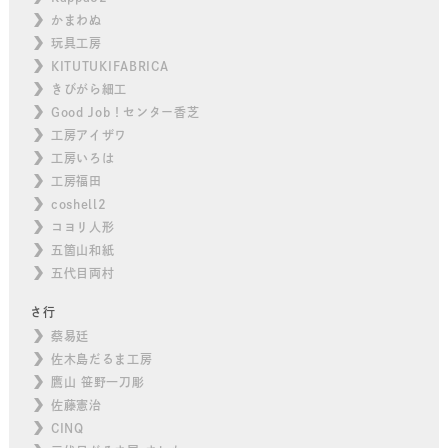
かまわぬ
玩具工房
KITUTUKIFABRICA
きびがら細工
Good Job！センター香芝
工房アイザワ
工房いろは
工房福田
coshell2
コヨリ人形
五箇山和紙
五代目両村
さ行
蔡易廷
佐木島だるま工房
鷹山 笹野一刀彫
佐藤憲治
CINQ