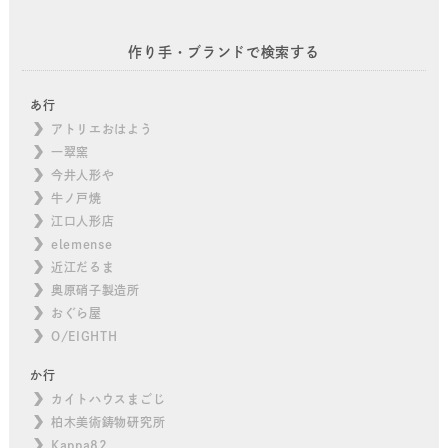
作り手・ブランドで検索する
あ行
アトリエおはよう
一翠窯
今井人形や
牛ノ戸焼
江口人形店
elemense
近江だるま
奥原硝子製造所
おぐら屋
O/EIGHTH
か行
カイトハウスまごじ
柏木美術鋳物研究所
Kappa82