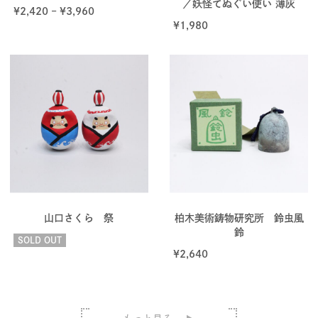
／妖怪てぬぐい使い 薄灰
¥
2,420
–
¥
3,960
¥
1,980
山口さくら 祭
柏木美術鋳物研究所 鈴虫風
鈴
SOLD OUT
¥
2,640