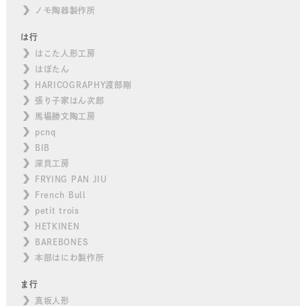
ノモ陶器製作所
は行
はこた人形工房
はぼたん
HARICOGRAPHY渡部剛
張り子家はん次郎
馬場勝文陶工房
pcnq
BIB
深貝工房
FRYING PAN JIU
French Bull
petit trois
HETKINEN
BAREBONES
本部はにわ製作所
ま行
真坂人形