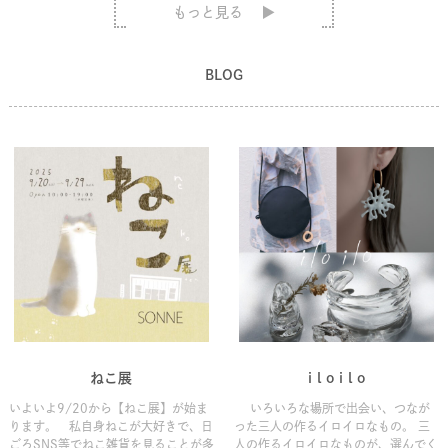
もっと見る
BLOG
ねこ展
i l o i l o
いよいよ9/20から【ねこ展】が始ま
いろいろな場所で出会い、つなが
ります。 私自身ねこが大好きで、日
った三人の作るイロイロなもの。 三
ごろSNS等でねこ雑貨を見ることが多
人の作るイロイロなものが、選んでく