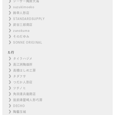
シーサー陶房大海
suzukimoeko
鈴幸人形店
STANDARDSUPPLY
炭谷三郎商店
zunokuma
そのだゆみ
SONNE ORIGINAL
た行
タイラハジメ
高江洲陶器所
高橋はしめ工房
タダフサ
つだか人形店
ツチノヒ
角田清兵衛商店
筑前津屋崎人形巧房
DECHO
陶藝玉城