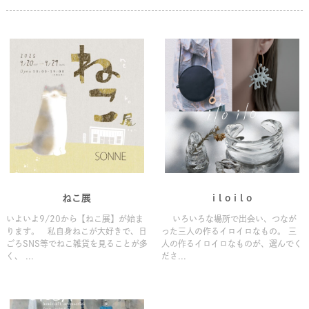
ねこ展
i l o i l o
いよいよ9/20から【ねこ展】が始ま
いろいろな場所で出会い、つなが
ります。 私自身ねこが大好きで、日
った三人の作るイロイロなもの。 三
ごろSNS等でねこ雑貨を見ることが多
人の作るイロイロなものが、選んでく
く、 ...
ださ...