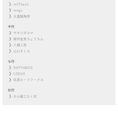
miiThaaii
mogu
元重製陶所
や行
ヤチコダルマ
柳井金魚ちょうちん
八橋人形
山口さくら
ら行
RHYTHMOS
LODGE
玩具ロードワークス
わ行
わら細工たくぼ