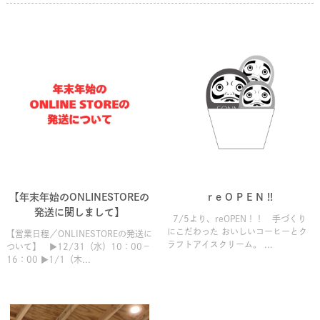
【年末年始のONLINESTOREの
r e O P E N !!
発送に関しまして】
7/5より、reOPEN！！ 手づくり
にこだわった おいしいコーヒーとク
【営業日程／ONLINESTOREの発送に
ラフトアイスクリーム。 ...
ついて】 ▶12/31（水）10：00－
16：00 ▶1/1（木...