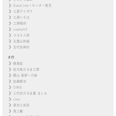
Good Job！センター香芝
工房アイザワ
工房いろは
工房福田
coshell2
コヨリ人形
五箇山和紙
五代目両村
さ行
蔡易廷
佐木島だるま工房
鷹山 笹野一刀彫
佐藤憲治
CINQ
三代目だるま屋 ましも
cion
信夫工芸店
真工藝