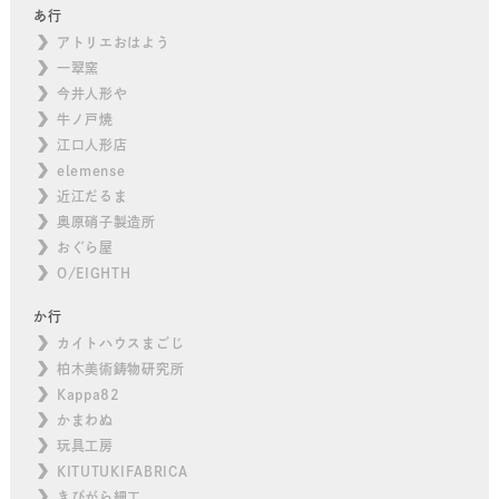
あ行
アトリエおはよう
一翠窯
今井人形や
牛ノ戸焼
江口人形店
elemense
近江だるま
奥原硝子製造所
おぐら屋
O/EIGHTH
か行
カイトハウスまごじ
柏木美術鋳物研究所
Kappa82
かまわぬ
玩具工房
KITUTUKIFABRICA
きびがら細工