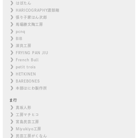
はぼたん
HARICOGRAPHY渡部剛
張り子家はん次郎
馬場勝文陶工房
pcnq
BIB
深貝工房
FRYING PAN JIU
French Bull
petit trois
HETKINEN
BAREBONES
本部はにわ製作所
ま行
真坂人形
工房マチヒコ
宮島民芸工房
Miyukiyo工房
民芸工房がくなん