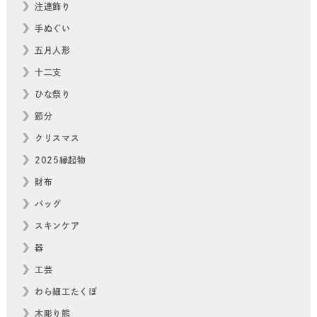
注連飾り
手ぬぐい
五月人形
十二支
ひな祭り
節分
クリスマス
2025縁起物
財布
バッグ
スキンケア
器
工芸
わら細工たくぼ
木彫り熊