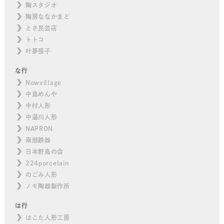
陶スタジオ
陶房ななかまど
とさ民芸店
トトコ
叶夢張子
な行
Nowvillage
中島めんや
中村人形
中湯川人形
NAPRON
南部鉄器
日本野鳥の会
224porcelain
のごみ人形
ノモ陶器製作所
は行
はこた人形工房