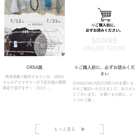
ORSA展
※ご購入前に、必ずお読みくだ
さい
伊良部島で製作されている、ORSA
さんのアクセサリーが下記日程の期間
SONNEONLINESTOREでのお買いも
限定で並びます✨ 2025. ...
のをご検討いただきまして、ありがと
うございます。 お買いもの前に、い
くつかご確...
もっと見る