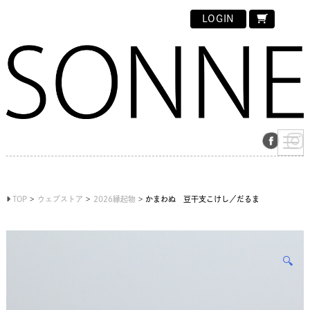
LOGIN
TOP
ウェブストア
2026縁起物
かまわぬ 豆干支こけし／だるま
🔍