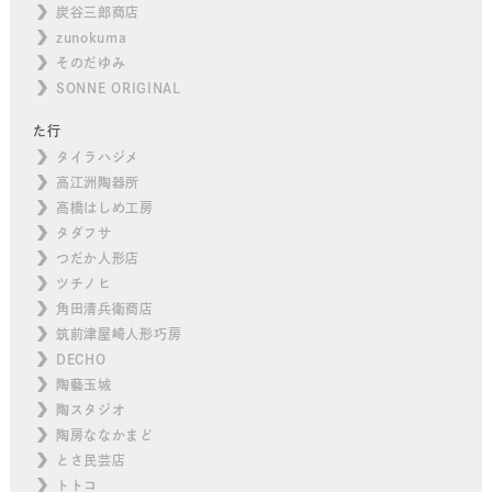
炭谷三郎商店
zunokuma
そのだゆみ
SONNE ORIGINAL
た行
タイラハジメ
高江洲陶器所
高橋はしめ工房
タダフサ
つだか人形店
ツチノヒ
角田清兵衛商店
筑前津屋崎人形巧房
DECHO
陶藝玉城
陶スタジオ
陶房ななかまど
とさ民芸店
トトコ