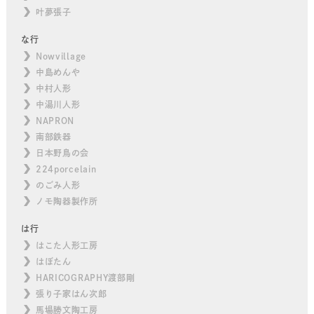
叶夢張子
な行
Nowvillage
中島めんや
中村人形
中湯川人形
NAPRON
南部鉄器
日本野鳥の会
224porcelain
のごみ人形
ノモ陶器製作所
は行
はこた人形工房
はぼたん
HARICOGRAPHY渡部剛
張り子家はん次郎
馬場勝文陶工房