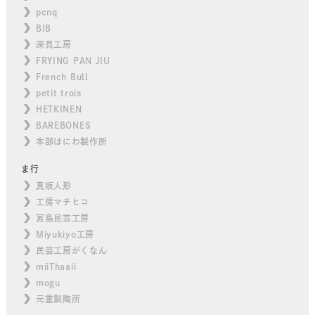
pcnq
BIB
深貝工房
FRYING PAN JIU
French Bull
petit trois
HETKINEN
BAREBONES
本部はにわ製作所
ま行
真坂人形
工房マチヒコ
宮島民芸工房
Miyukiyo工房
民芸工房がくなん
miiThaaii
mogu
元重製陶所