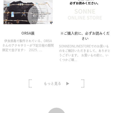
ORSA展
※ご購入前に、必ずお読みくだ
さい
伊良部島で製作されている、ORSA
さんのアクセサリーが下記日程の期間
SONNEONLINESTOREでのお買いも
限定で並びます✨ 2025. ...
のをご検討いただきまして、ありがと
うございます。 お買いもの前に、い
くつかご確...
もっと見る