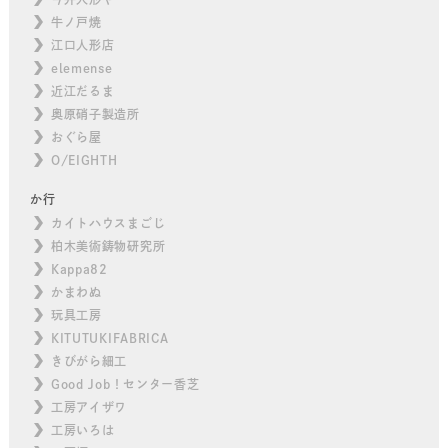
牛ノ戸焼
江口人形店
elemense
近江だるま
奥原硝子製造所
おぐら屋
O/EIGHTH
か行
カイトハウスまごじ
柏木美術鋳物研究所
Kappa82
かまわぬ
玩具工房
KITUTUKIFABRICA
きびがら細工
Good Job！センター香芝
工房アイザワ
工房いろは