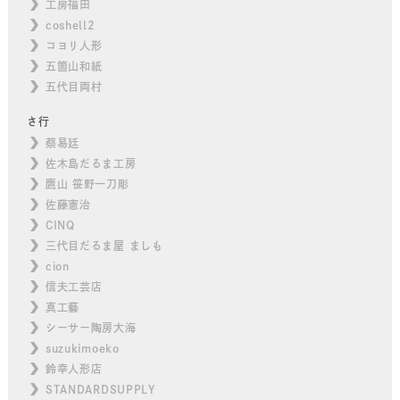
工房福田
coshell2
コヨリ人形
五箇山和紙
五代目両村
さ行
蔡易廷
佐木島だるま工房
鷹山 笹野一刀彫
佐藤憲治
CINQ
三代目だるま屋 ましも
cion
信夫工芸店
真工藝
シーサー陶房大海
suzukimoeko
鈴幸人形店
STANDARDSUPPLY