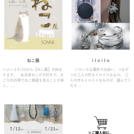
ねこ展
i l o i l o
いよいよ9/20から【ねこ展】が始ま
いろいろな場所で出会い、つなが
ります。 私自身ねこが大好きで、日
った三人の作るイロイロなもの。 三
ごろSNS等でねこ雑貨を見ることが多
人の作るイロイロなものが、選んでく
く、 ...
ださ...