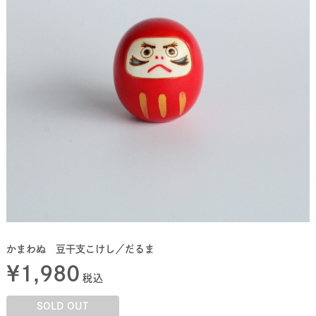
かまわぬ 豆干支こけし／だるま
¥
1,980
税込
SOLD OUT