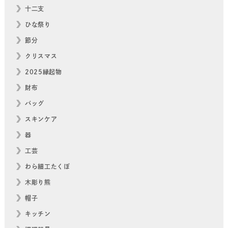
十二支
ひな祭り
節分
クリスマス
2025縁起物
財布
バッグ
スキンケア
器
工芸
わら細工たくぼ
木彫り熊
帽子
キッチン