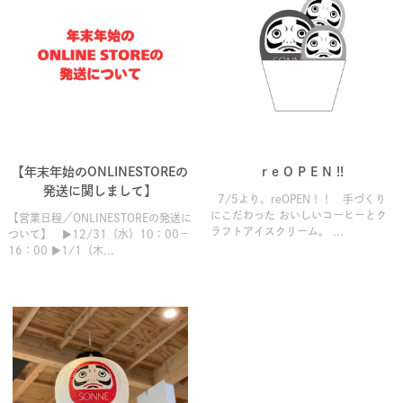
【年末年始のONLINESTOREの
r e O P E N !!
発送に関しまして】
7/5より、reOPEN！！ 手づくり
にこだわった おいしいコーヒーとク
【営業日程／ONLINESTOREの発送に
ラフトアイスクリーム。 ...
ついて】 ▶12/31（水）10：00－
16：00 ▶1/1（木...