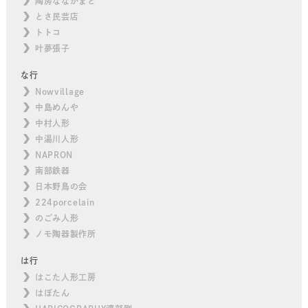
陶房ななかまど
とさ民芸店
トトコ
叶夢張子
な行
Nowvillage
中島めんや
中村人形
中湯川人形
NAPRON
南部鉄器
日本野鳥の会
224porcelain
のごみ人形
ノモ陶器製作所
は行
はこた人形工房
はぼたん