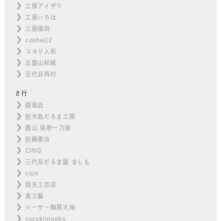
工房アイザワ
工房いろは
工房福田
coshell2
コヨリ人形
五箇山和紙
五代目両村
さ行
蔡易廷
佐木島だるま工房
鷹山 笹野一刀彫
佐藤憲治
CINQ
三代目だるま屋 ましも
cion
信夫工芸店
真工藝
シーサー陶房大海
suzukimoeko