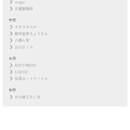
mogu
元重製陶所
や行
ヤチコダルマ
柳井金魚ちょうちん
八橋人形
山口さくら
ら行
RHYTHMOS
LODGE
玩具ロードワークス
わ行
わら細工たくぼ