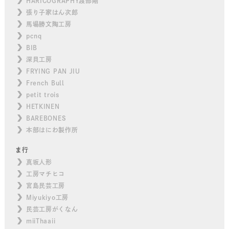
HARICOGRAPHY渡部剛
張り子家はん次郎
馬場勝文陶工房
pcnq
BIB
深貝工房
FRYING PAN JIU
French Bull
petit trois
HETKINEN
BAREBONES
本部はにわ製作所
ま行
真坂人形
工房マチヒコ
宮島民芸工房
Miyukiyo工房
民芸工房がくなん
miiThaaii