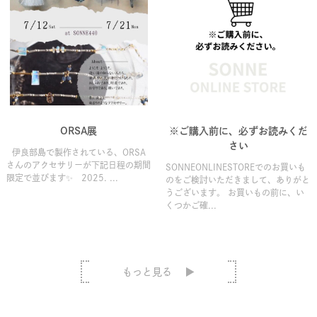
ORSA展
※ご購入前に、必ずお読みくだ
さい
伊良部島で製作されている、ORSA
さんのアクセサリーが下記日程の期間
SONNEONLINESTOREでのお買いも
限定で並びます✨ 2025. ...
のをご検討いただきまして、ありがと
うございます。 お買いもの前に、い
くつかご確...
もっと見る