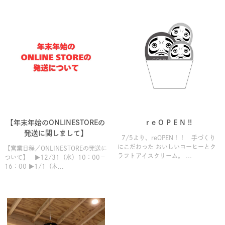
【年末年始のONLINESTOREの
r e O P E N !!
発送に関しまして】
7/5より、reOPEN！！ 手づくり
にこだわった おいしいコーヒーとク
【営業日程／ONLINESTOREの発送に
ラフトアイスクリーム。 ...
ついて】 ▶12/31（水）10：00－
16：00 ▶1/1（木...