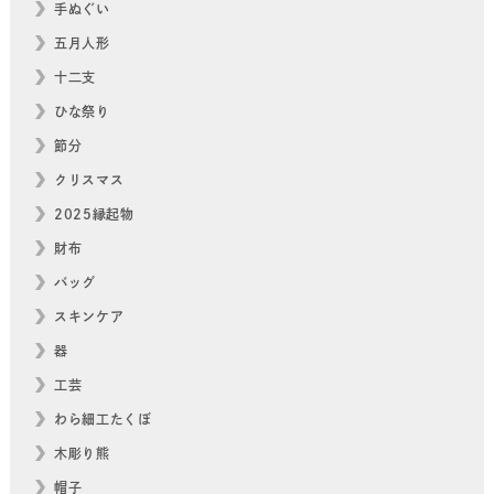
手ぬぐい
五月人形
十二支
ひな祭り
節分
クリスマス
2025縁起物
財布
バッグ
スキンケア
器
工芸
わら細工たくぼ
木彫り熊
帽子