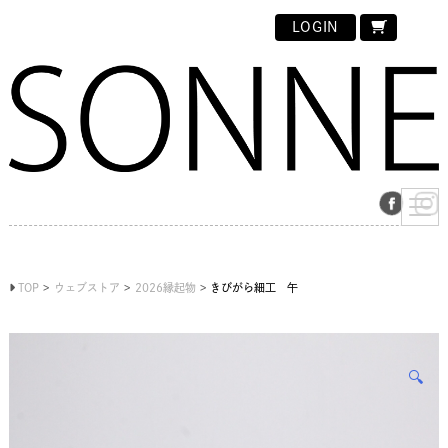
LOGIN
TOP
ウェブストア
2026縁起物
きびがら細工 午
🔍