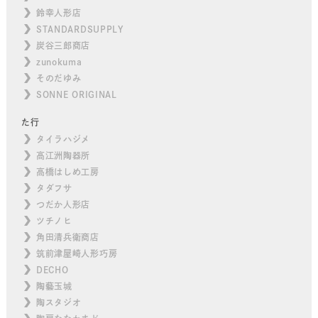
鈴幸人形店
STANDARDSUPPLY
炭谷三郎商店
zunokuma
そのだゆみ
SONNE ORIGINAL
た行
タイラハジメ
高江洲陶器所
高橋はしめ工房
タダフサ
つだか人形店
ツチノヒ
角田清兵衛商店
筑前津屋崎人形巧房
DECHO
陶藝玉城
陶スタジオ