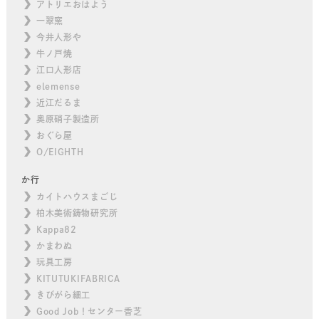
アトリエおはよう
一翠窯
今井人形や
牛ノ戸焼
江口人形店
elemense
近江だるま
奥原硝子製造所
おぐら屋
O/EIGHTH
か行
カイトハウスまごじ
柏木美術鋳物研究所
Kappa82
かまわぬ
玩具工房
KITUTUKIFABRICA
きびがら細工
Good Job！センター香芝