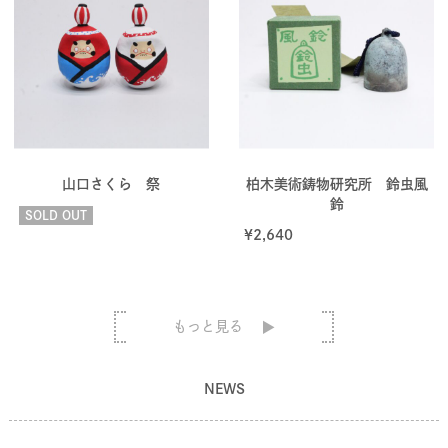
山口さくら 祭
柏木美術鋳物研究所 鈴虫風
鈴
SOLD OUT
¥
2,640
もっと見る
NEWS