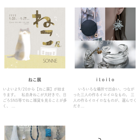
ねこ展
i l o i l o
いよいよ9/20から【ねこ展】が始ま
いろいろな場所で出会い、つなが
ります。 私自身ねこが大好きで、日
った三人の作るイロイロなもの。 三
ごろSNS等でねこ雑貨を見ることが多
人の作るイロイロなものが、選んでく
く、 ...
ださ...