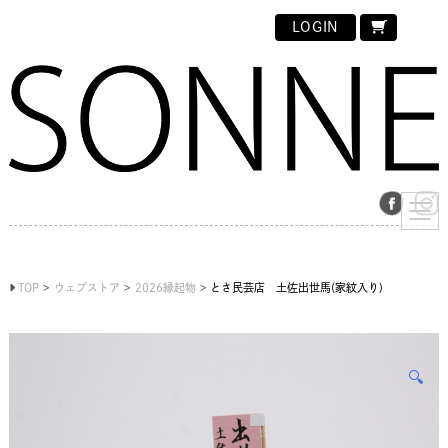
LOGIN
TOP
ウェブストア
2026縁起物
とさ民芸店 土佐出世馬(家紋入り)
🔍