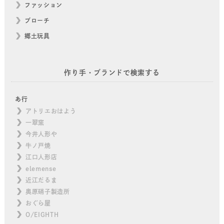
ファッション
ブローチ
郷土玩具
作り手・ブランドで検索する
あ行
アトリエおはよう
一翠窯
今井人形や
牛ノ戸焼
江口人形店
elemense
近江だるま
奥原硝子製造所
おぐら屋
O/EIGHTH