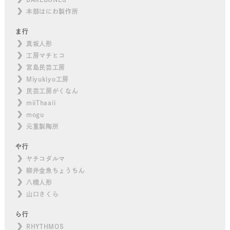
本部はにわ製作所
ま行
真坂人形
工房マチヒコ
宮島民芸工房
Miyukiyo工房
民芸工房がくなん
miiThaaii
mogu
元重製陶所
や行
ヤチコダルマ
柳井金魚ちょうちん
八橋人形
山口さくら
ら行
RHYTHMOS