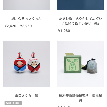
柳井金魚ちょうちん
かまわぬ あやかしてぬぐい
／妖怪てぬぐい使い 薄灰
¥
2,420
–
¥
3,960
¥
1,980
山口さくら 祭
柏木美術鋳物研究所 鈴虫風
鈴
SOLD OUT