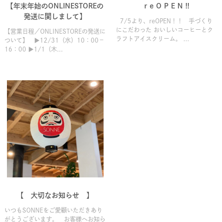
【年末年始のONLINESTOREの
r e O P E N !!
発送に関しまして】
7/5より、reOPEN！！ 手づくり
にこだわった おいしいコーヒーとク
【営業日程／ONLINESTOREの発送に
ラフトアイスクリーム。 ...
ついて】 ▶12/31（水）10：00－
16：00 ▶1/1（木...
【 大切なお知らせ 】
いつもSONNEをご愛顧いただきあり
がとうございます。 お客様へお知ら