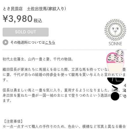
とさ民芸店 土佐出世馬(家紋入り)
¥
3,980
税込
SOLD OUT
その他送料については
こちら
初代土佐藩主、山内一豊と妻、千代の物語。
織田信長が家来たちに馬揃えを命じた際、立派な馬を持っていなかった一豊
に妻、千代が自らの結婚の持参金を使って駿馬を買い与えたと言われていま
す。
信長は勇ましい馬と一豊を気に入り、重用するようになりました。以後、立
身出世を重ねた一豊が一国一城の主にまで登りつめたという逸話が残ってい
ます。
【注意事項】
※一点一点すべて職人の手作りのため、色合い、模様など写真と異なる場合