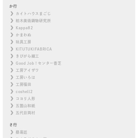
か行
カイトハウスまごじ
柏木美術鋳物研究所
Kappa82
かまわぬ
玩具工房
KITUTUKIFABRICA
きびがら細工
Good Job！センター香芝
工房アイザワ
工房いろは
工房福田
coshell2
コヨリ人形
五箇山和紙
五代目両村
さ行
蔡易廷