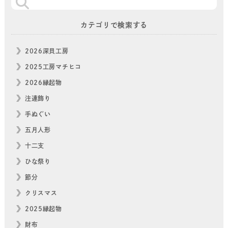
カテゴリで検索する
2026深貝工房
2025工房マチヒコ
2026縁起物
注連飾り
手ぬぐい
五月人形
十二支
ひな祭り
節分
クリスマス
2025縁起物
財布