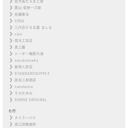
佐木島だるま工房
鷹山 笹野一刀彫
佐藤憲治
CINQ
三代目だるま屋 ましも
cion
信夫工芸店
真工藝
シーサー陶房大海
suzukimoeko
鈴幸人形店
STANDARDSUPPLY
炭谷三郎商店
zunokuma
そのだゆみ
SONNE ORIGINAL
た行
タイラハジメ
高江洲陶器所