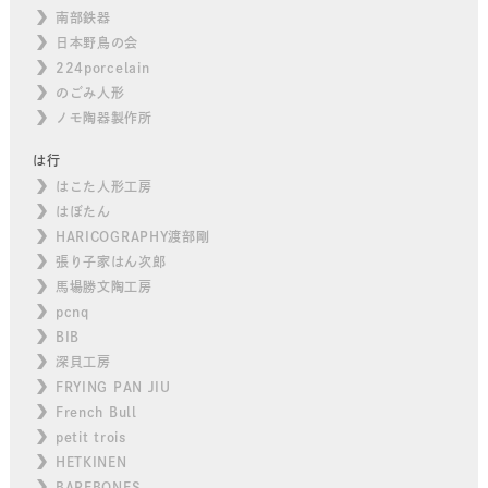
南部鉄器
日本野鳥の会
224porcelain
のごみ人形
ノモ陶器製作所
は行
はこた人形工房
はぼたん
HARICOGRAPHY渡部剛
張り子家はん次郎
馬場勝文陶工房
pcnq
BIB
深貝工房
FRYING PAN JIU
French Bull
petit trois
HETKINEN
BAREBONES