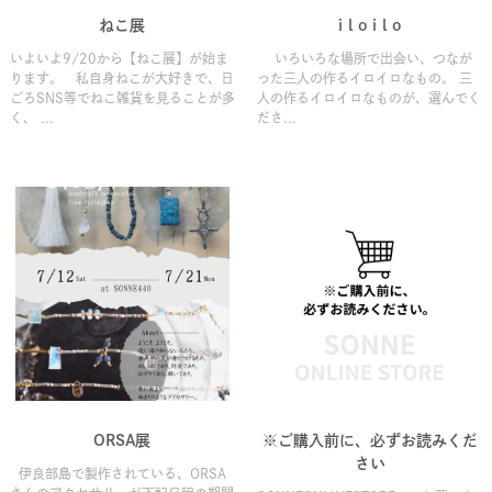
ねこ展
i l o i l o
いよいよ9/20から【ねこ展】が始ま
いろいろな場所で出会い、つなが
ります。 私自身ねこが大好きで、日
った三人の作るイロイロなもの。 三
ごろSNS等でねこ雑貨を見ることが多
人の作るイロイロなものが、選んでく
く、 ...
ださ...
ORSA展
※ご購入前に、必ずお読みくだ
さい
伊良部島で製作されている、ORSA