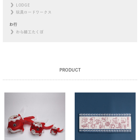
LODGE
玩具ロードワークス
わ行
わら細工たくぼ
PRODUCT