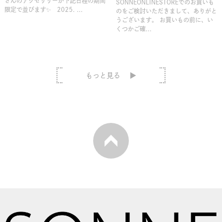
さんのアクセサリーが下記日程の期間
SONNEONLINESTOREでのお買いも
限定で並びます✨ 2025. ...
のをご検討いただきまして、ありがと
うございます。 お買いもの前に、い
くつかご確...
もっと見る