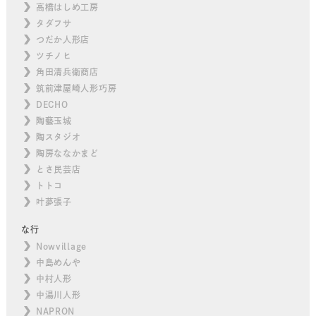
高橋はしめ工房
タダフサ
つだか人形店
ツチノヒ
角田清兵衛商店
筑前津屋崎人形巧房
DECHO
陶藝玉城
陶スタジオ
陶房ななかまど
とさ民芸店
トトコ
叶夢張子
な行
Nowvillage
中島めんや
中村人形
中湯川人形
NAPRON