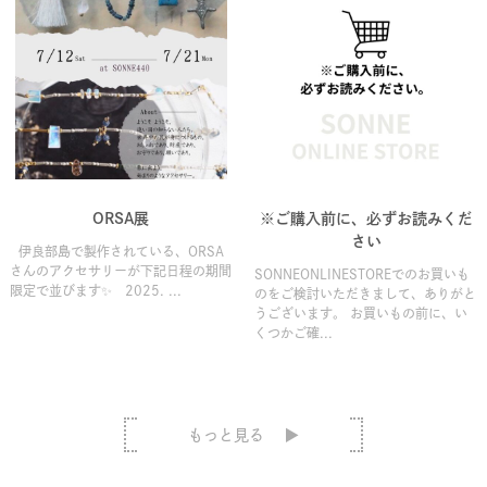
ORSA展
※ご購入前に、必ずお読みくだ
さい
伊良部島で製作されている、ORSA
さんのアクセサリーが下記日程の期間
SONNEONLINESTOREでのお買いも
限定で並びます✨ 2025. ...
のをご検討いただきまして、ありがと
うございます。 お買いもの前に、い
くつかご確...
もっと見る