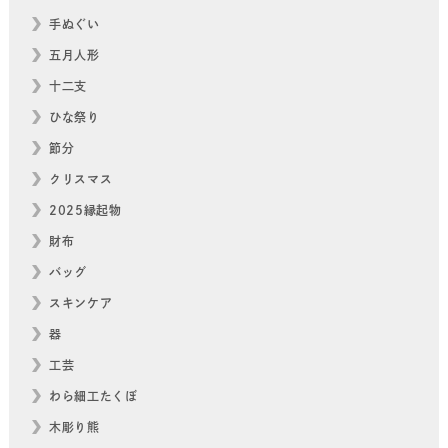
手ぬぐい
五月人形
十二支
ひな祭り
節分
クリスマス
2025縁起物
財布
バッグ
スキンケア
器
工芸
わら細工たくぼ
木彫り熊