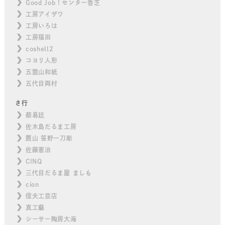
Good Job！センター香芝
工房アイザワ
工房いろは
工房福田
coshell2
コヨリ人形
五箇山和紙
五代目両村
さ行
蔡易廷
佐木島だるま工房
鷹山 笹野一刀彫
佐藤憲治
CINQ
三代目だるま屋 ましも
cion
信夫工芸店
真工藝
シーサー陶房大海