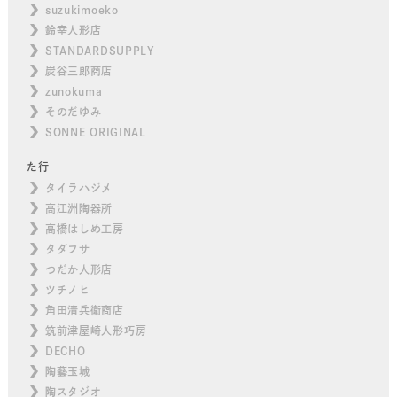
suzukimoeko
鈴幸人形店
STANDARDSUPPLY
炭谷三郎商店
zunokuma
そのだゆみ
SONNE ORIGINAL
た行
タイラハジメ
高江洲陶器所
高橋はしめ工房
タダフサ
つだか人形店
ツチノヒ
角田清兵衛商店
筑前津屋崎人形巧房
DECHO
陶藝玉城
陶スタジオ