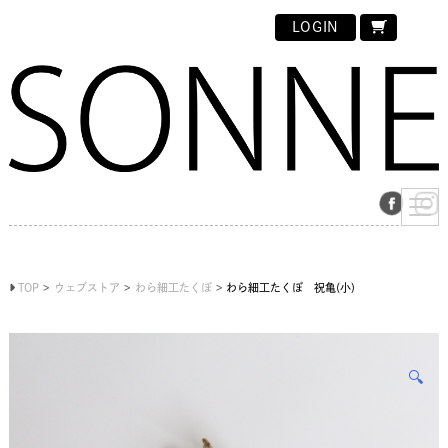
LOGIN
TOP
ウェブストア
わら細工たくぼ
わら細工たくぼ 祝亀(小)
🔍