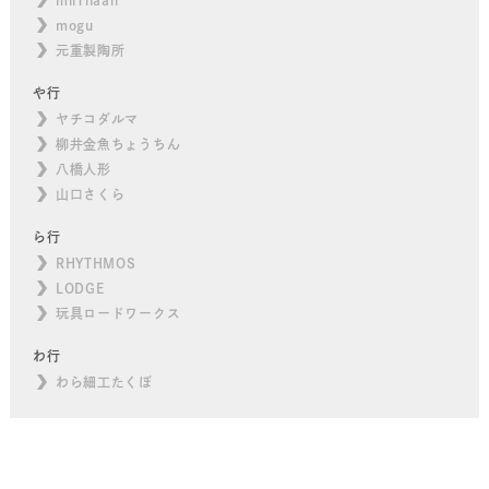
mogu
元重製陶所
や行
ヤチコダルマ
柳井金魚ちょうちん
八橋人形
山口さくら
ら行
RHYTHMOS
LODGE
玩具ロードワークス
わ行
わら細工たくぼ