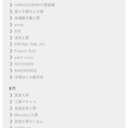
HARICOGRAPHY渡部剛
張り子家はん次郎
馬場勝文陶工房
pcnq
BIB
深貝工房
FRYING PAN JIU
French Bull
petit trois
HETKINEN
BAREBONES
本部はにわ製作所
ま行
真坂人形
工房マチヒコ
宮島民芸工房
Miyukiyo工房
民芸工房がくなん
miiThaaii