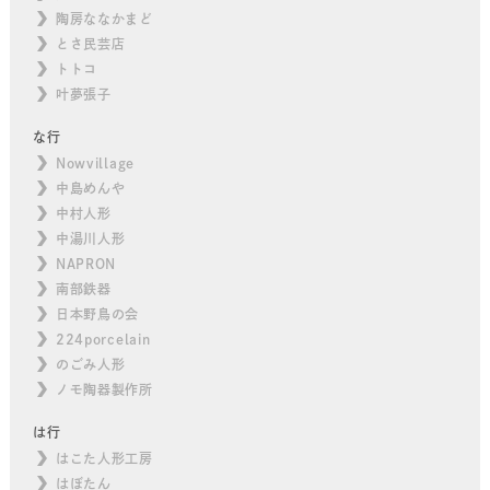
陶房ななかまど
とさ民芸店
トトコ
叶夢張子
な行
Nowvillage
中島めんや
中村人形
中湯川人形
NAPRON
南部鉄器
日本野鳥の会
224porcelain
のごみ人形
ノモ陶器製作所
は行
はこた人形工房
はぼたん