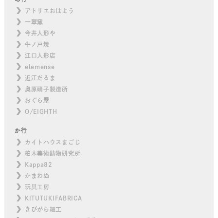
アトリエおはよう
一翠窯
今井人形や
牛ノ戸焼
江口人形店
elemense
近江だるま
奥原硝子製造所
おぐら屋
O/EIGHTH
か行
カイトハウスまごじ
柏木美術鋳物研究所
Kappa82
かまわぬ
玩具工房
KITUTUKIFABRICA
きびがら細工