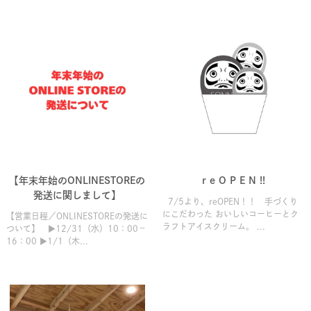
【年末年始のONLINESTOREの
r e O P E N !!
発送に関しまして】
7/5より、reOPEN！！ 手づくり
にこだわった おいしいコーヒーとク
【営業日程／ONLINESTOREの発送に
ラフトアイスクリーム。 ...
ついて】 ▶12/31（水）10：00－
16：00 ▶1/1（木...