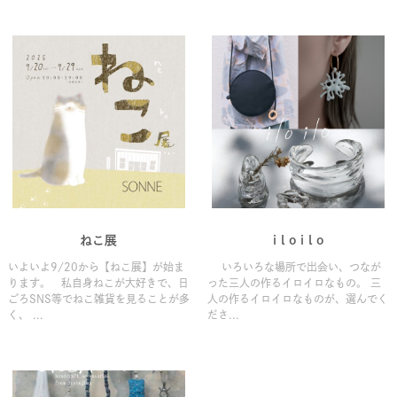
ねこ展
i l o i l o
いよいよ9/20から【ねこ展】が始ま
いろいろな場所で出会い、つなが
ります。 私自身ねこが大好きで、日
った三人の作るイロイロなもの。 三
ごろSNS等でねこ雑貨を見ることが多
人の作るイロイロなものが、選んでく
く、 ...
ださ...