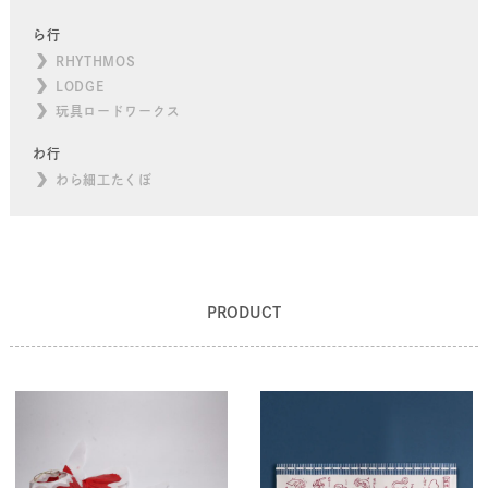
ら行
RHYTHMOS
LODGE
玩具ロードワークス
わ行
わら細工たくぼ
PRODUCT