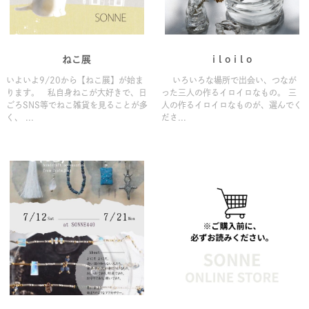
ねこ展
i l o i l o
いよいよ9/20から【ねこ展】が始ま
いろいろな場所で出会い、つなが
ります。 私自身ねこが大好きで、日
った三人の作るイロイロなもの。 三
ごろSNS等でねこ雑貨を見ることが多
人の作るイロイロなものが、選んでく
く、 ...
ださ...