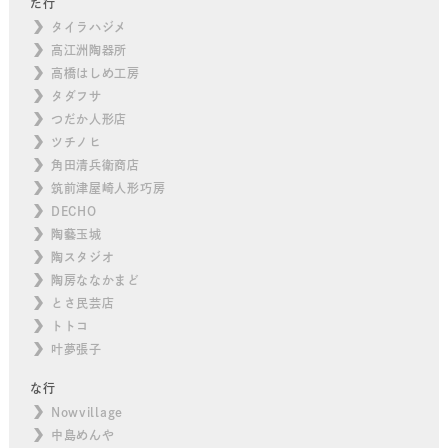
た行
タイラハジメ
高江洲陶器所
高橋はしめ工房
タダフサ
つだか人形店
ツチノヒ
角田清兵衛商店
筑前津屋崎人形巧房
DECHO
陶藝玉城
陶スタジオ
陶房ななかまど
とさ民芸店
トトコ
叶夢張子
な行
Nowvillage
中島めんや