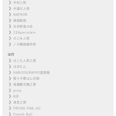
中村人形
中湯川人形
NAPRON
南部鉄器
日本野鳥の会
224porcelain
のごみ人形
ノモ陶器製作所
は行
はこた人形工房
はぼたん
HARICOGRAPHY渡部剛
張り子家はん次郎
馬場勝文陶工房
pcnq
BIB
深貝工房
FRYING PAN JIU
French Bull