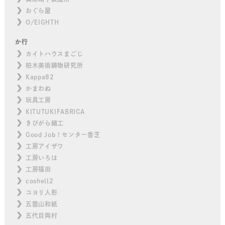
おぐら屋
O/EIGHTH
か行
カイトハウスまごじ
柏木美術鋳物研究所
Kappa82
かまわぬ
玩具工房
KITUTUKIFABRICA
きびがら細工
Good Job！センター香芝
工房アイザワ
工房いろは
工房福田
coshell2
コヨリ人形
五箇山和紙
五代目両村