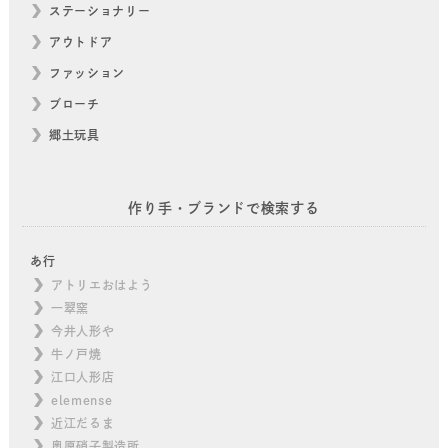
ステーショナリー
アウトドア
ファッション
ブローチ
郷土玩具
作り手・ブランドで検索する
あ行
アトリエおはよう
一翠窯
今井人形や
牛ノ戸焼
江口人形店
elemense
近江だるま
奥原硝子製造所