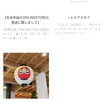
【年末年始のONLINESTOREの
r e O P E N !!
発送に関しまして】
7/5より、reOPEN！！ 手づくり
にこだわった おいしいコーヒーとク
【営業日程／ONLINESTOREの発送に
ラフトアイスクリーム。 ...
ついて】 ▶12/31（水）10：00－
16：00 ▶1/1（木...