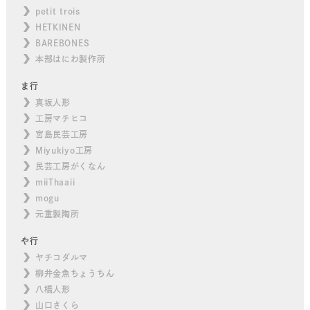
petit trois
HETKINEN
BAREBONES
本部はにわ製作所
ま行
真坂人形
工房マチヒコ
宮島民芸工房
Miyukiyo工房
民芸工房がくなん
miiThaaii
mogu
元重製陶所
や行
ヤチコダルマ
柳井金魚ちょうちん
八橋人形
山口さくら