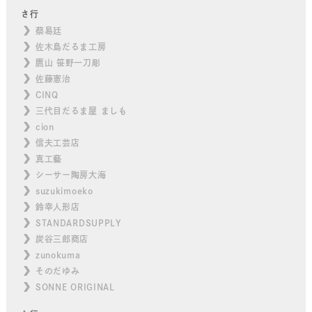
さ行
蔡易廷
佐木島だるま工房
鷹山 笹野一刀彫
佐藤憲治
CINQ
三代目だるま屋 ましも
cion
信夫工芸店
真工藝
シーサー陶房大海
suzukimoeko
鈴幸人形店
STANDARDSUPPLY
炭谷三郎商店
zunokuma
そのだゆみ
SONNE ORIGINAL