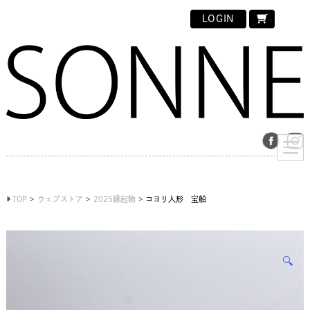
LOGIN
TOP
ウェブストア
2025縁起物
コヨリ人形 宝船
🔍