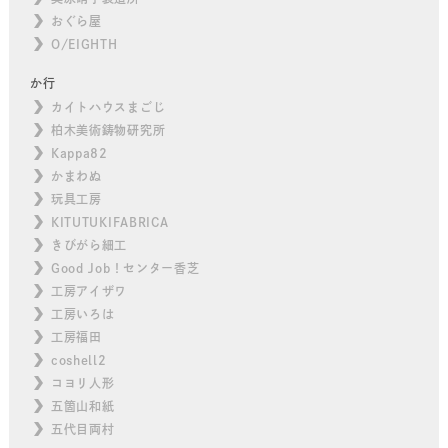
おぐら屋
O/EIGHTH
か行
カイトハウスまごじ
柏木美術鋳物研究所
Kappa82
かまわぬ
玩具工房
KITUTUKIFABRICA
きびがら細工
Good Job！センター香芝
工房アイザワ
工房いろは
工房福田
coshell2
コヨリ人形
五箇山和紙
五代目両村