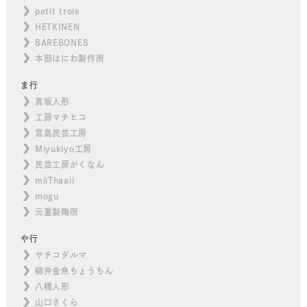
petit trois
HETKINEN
BAREBONES
本部はにわ製作所
ま行
真坂人形
工房マチヒコ
宮島民芸工房
Miyukiyo工房
民芸工房がくなん
miiThaaii
mogu
元重製陶所
や行
ヤチコダルマ
柳井金魚ちょうちん
八橋人形
山口さくら