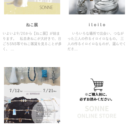
ねこ展
i l o i l o
いよいよ9/20から【ねこ展】が始ま
いろいろな場所で出会い、つなが
ります。 私自身ねこが大好きで、日
った三人の作るイロイロなもの。 三
ごろSNS等でねこ雑貨を見ることが多
人の作るイロイロなものが、選んでく
く、 ...
ださ...