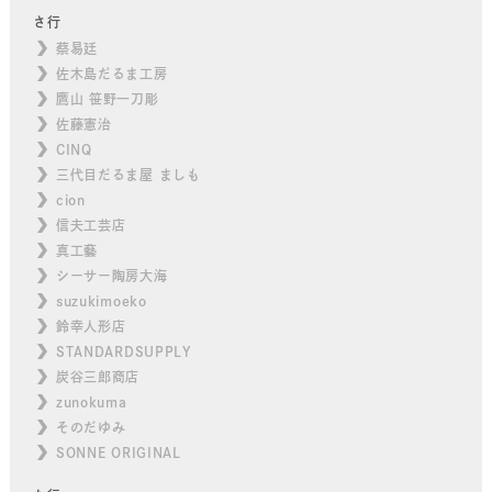
さ行
蔡易廷
佐木島だるま工房
鷹山 笹野一刀彫
佐藤憲治
CINQ
三代目だるま屋 ましも
cion
信夫工芸店
真工藝
シーサー陶房大海
suzukimoeko
鈴幸人形店
STANDARDSUPPLY
炭谷三郎商店
zunokuma
そのだゆみ
SONNE ORIGINAL