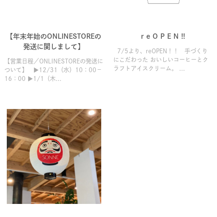
【年末年始のONLINESTOREの
r e O P E N !!
発送に関しまして】
7/5より、reOPEN！！ 手づくり
にこだわった おいしいコーヒーとク
【営業日程／ONLINESTOREの発送に
ラフトアイスクリーム。 ...
ついて】 ▶12/31（水）10：00－
16：00 ▶1/1（木...