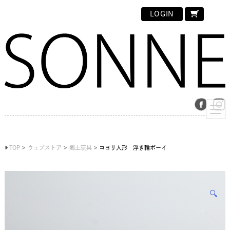
LOGIN
TOP
ウェブストア
郷土玩具
コヨリ人形 浮き輪ボーイ
🔍