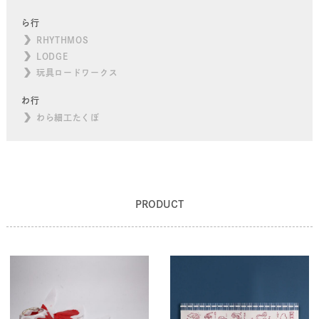
ら行
RHYTHMOS
LODGE
玩具ロードワークス
わ行
わら細工たくぼ
PRODUCT