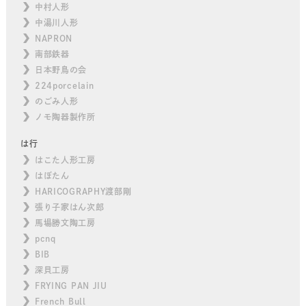
中村人形
中湯川人形
NAPRON
南部鉄器
日本野鳥の会
224porcelain
のごみ人形
ノモ陶器製作所
は行
はこた人形工房
はぼたん
HARICOGRAPHY渡部剛
張り子家はん次郎
馬場勝文陶工房
pcnq
BIB
深貝工房
FRYING PAN JIU
French Bull