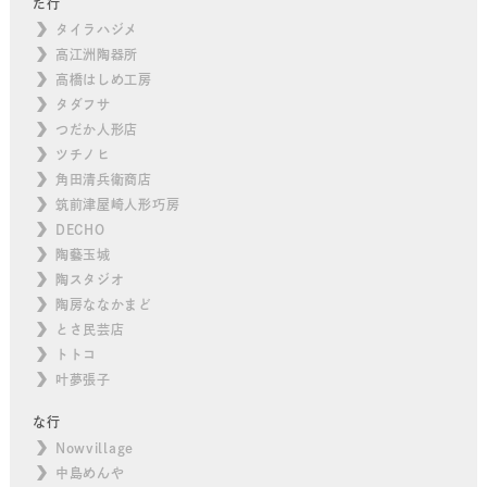
た行
タイラハジメ
高江洲陶器所
高橋はしめ工房
タダフサ
つだか人形店
ツチノヒ
角田清兵衛商店
筑前津屋崎人形巧房
DECHO
陶藝玉城
陶スタジオ
陶房ななかまど
とさ民芸店
トトコ
叶夢張子
な行
Nowvillage
中島めんや