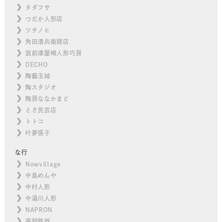
タダフサ
つだか人形店
ツチノヒ
角田清兵衛商店
筑前津屋崎人形巧房
DECHO
陶藝玉城
陶スタジオ
陶房ななかまど
とさ民芸店
トトコ
叶夢張子
な行
Nowvillage
中島めんや
中村人形
中湯川人形
NAPRON
南部鉄器