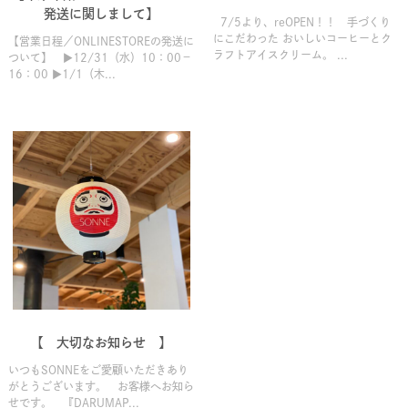
発送に関しまして】
7/5より、reOPEN！！ 手づくり
にこだわった おいしいコーヒーとク
【営業日程／ONLINESTOREの発送に
ラフトアイスクリーム。 ...
ついて】 ▶12/31（水）10：00－
16：00 ▶1/1（木...
【 大切なお知らせ 】
いつもSONNEをご愛顧いただきあり
がとうございます。 お客様へお知ら
せです。 『DARUMAP...