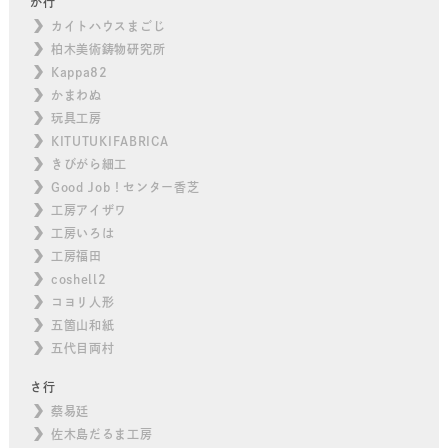
か行
カイトハウスまごじ
柏木美術鋳物研究所
Kappa82
かまわぬ
玩具工房
KITUTUKIFABRICA
きびがら細工
Good Job！センター香芝
工房アイザワ
工房いろは
工房福田
coshell2
コヨリ人形
五箇山和紙
五代目両村
さ行
蔡易廷
佐木島だるま工房