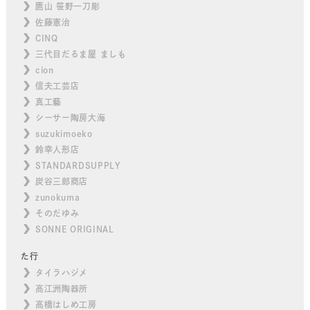
鷹山 笹野一刀彫
佐藤憲治
CINQ
三代目だるま屋 ましも
cion
信夫工芸店
真工藝
シーサー陶房大海
suzukimoeko
鈴幸人形店
STANDARDSUPPLY
炭谷三郎商店
zunokuma
そのだゆみ
SONNE ORIGINAL
た行
タイラハジメ
高江洲陶器所
高橋はしめ工房