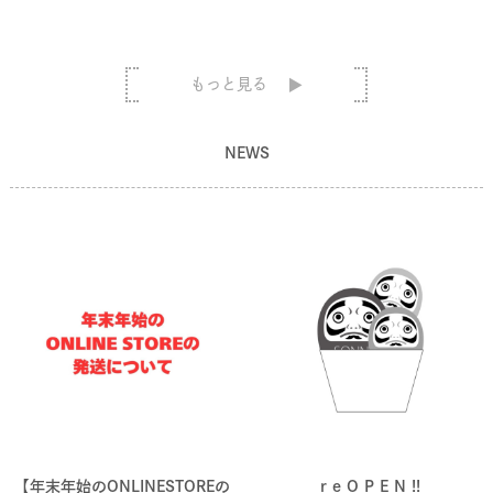
もっと見る
NEWS
【年末年始のONLINESTOREの
r e O P E N !!