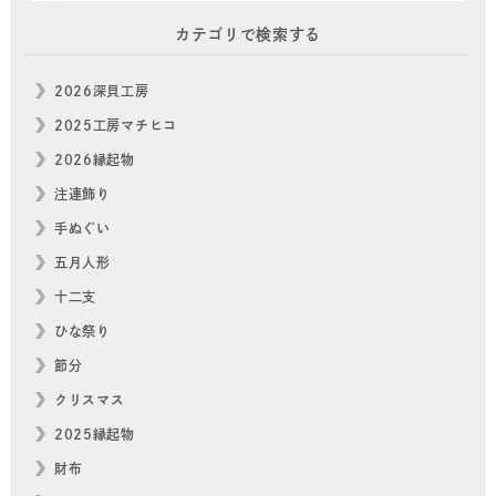
カテゴリで検索する
2026深貝工房
2025工房マチヒコ
2026縁起物
注連飾り
手ぬぐい
五月人形
十二支
ひな祭り
節分
クリスマス
2025縁起物
財布