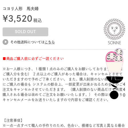
コヨリ人形 馬夫婦
¥
3,520
税込
SOLD OUT
その他送料については
こちら
■商品ご購入前に必ずご一読ください
※お一人様につき、１種類１点のみのご購入をお願いしております。(過去
ご購入分を含む） ２点以上のご購入があった場合は、キャンセルとさせて
いただきますので予めご了承ください。 また、購入制限のない商品を同時
にご購入の場合も システムの都合上、一部変更が出来かねるため全てのご
注文をキャンセルさせていただきます。 （購入制限のない商品だけで再度
購入される場合は改めてご注文をお願いいたします。） その際は当店より
キャンセルメールをお送りいたしますので内容をご確認ください。
【注意事項】
※一点一点すべて職人の手作りのため、色合い、模様など写真と異なる場合