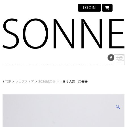
LOGIN
TOP
ウェブストア
2026縁起物
コヨリ人形 馬夫婦
🔍