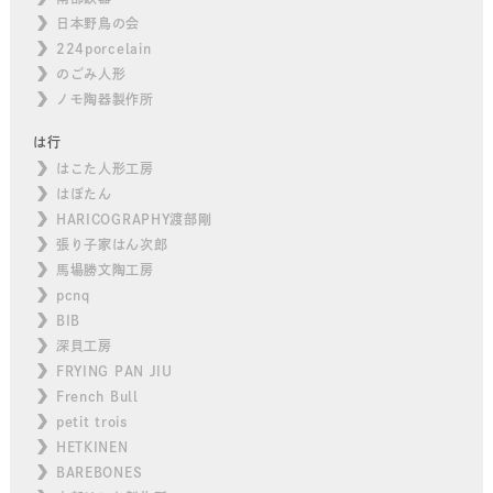
日本野鳥の会
224porcelain
のごみ人形
ノモ陶器製作所
は行
はこた人形工房
はぼたん
HARICOGRAPHY渡部剛
張り子家はん次郎
馬場勝文陶工房
pcnq
BIB
深貝工房
FRYING PAN JIU
French Bull
petit trois
HETKINEN
BAREBONES