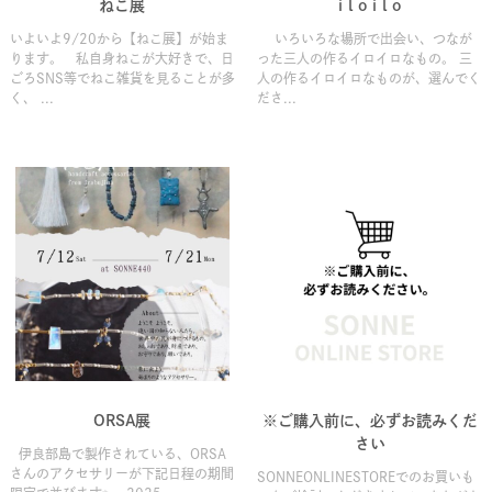
ねこ展
i l o i l o
いよいよ9/20から【ねこ展】が始ま
いろいろな場所で出会い、つなが
ります。 私自身ねこが大好きで、日
った三人の作るイロイロなもの。 三
ごろSNS等でねこ雑貨を見ることが多
人の作るイロイロなものが、選んでく
く、 ...
ださ...
ORSA展
※ご購入前に、必ずお読みくだ
さい
伊良部島で製作されている、ORSA
さんのアクセサリーが下記日程の期間
SONNEONLINESTOREでのお買いも