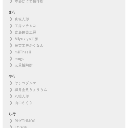
本部はにわ製作所
ま行
真坂人形
工房マチヒコ
宮島民芸工房
Miyukiyo工房
民芸工房がくなん
miiThaaii
mogu
元重製陶所
や行
ヤチコダルマ
柳井金魚ちょうちん
八橋人形
山口さくら
ら行
RHYTHMOS
LODGE