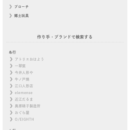
ブローチ
郷土玩具
作り手・ブランドで検索する
あ行
アトリエおはよう
一翠窯
今井人形や
牛ノ戸焼
江口人形店
elemense
近江だるま
奥原硝子製造所
おぐら屋
O/EIGHTH