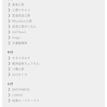
真坂人形
工房マチヒコ
宮島民芸工房
Miyukiyo工房
民芸工房がくなん
miiThaaii
mogu
元重製陶所
や行
ヤチコダルマ
柳井金魚ちょうちん
八橋人形
山口さくら
ら行
RHYTHMOS
LODGE
玩具ロードワークス