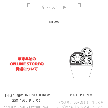
もっと見る
NEWS
【年末年始のONLINESTOREの
r e O P E N !!
発送に関しまして】
7/5より、reOPEN！！ 手づくり
にこだわった おいしいコーヒーとク
【営業日程／ONLINESTOREの発送に