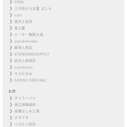
CINQ
三代目だるま屋 ましも
cion
信夫工芸店
真工藝
シーサー陶房大海
suzukimoeko
鈴幸人形店
STANDARDSUPPLY
炭谷三郎商店
zunokuma
そのだゆみ
SONNE ORIGINAL
た行
タイラハジメ
高江洲陶器所
高橋はしめ工房
タダフサ
つだか人形店