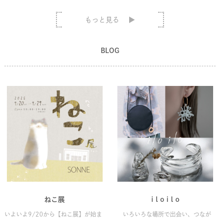
もっと見る
BLOG
ねこ展
i l o i l o
いよいよ9/20から【ねこ展】が始ま
いろいろな場所で出会い、つなが