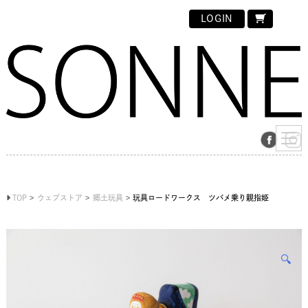
LOGIN
TOP
ウェブストア
郷土玩具
玩具ロードワークス ツバメ乗り親指姫
🔍