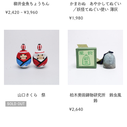
柳井金魚ちょうちん
かまわぬ あやかしてぬぐい
／妖怪てぬぐい使い 薄灰
¥
2,420
–
¥
3,960
¥
1,980
山口さくら 祭
柏木美術鋳物研究所 鈴虫風
鈴
SOLD OUT
¥
2,640