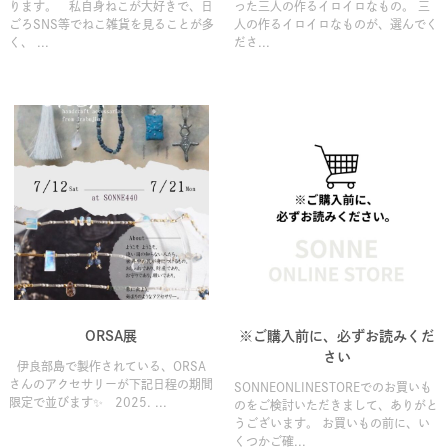
ります。 私自身ねこが大好きで、日
った三人の作るイロイロなもの。 三
ごろSNS等でねこ雑貨を見ることが多
人の作るイロイロなものが、選んでく
く、 ...
ださ...
ORSA展
※ご購入前に、必ずお読みくだ
さい
伊良部島で製作されている、ORSA
さんのアクセサリーが下記日程の期間
SONNEONLINESTOREでのお買いも
限定で並びます✨ 2025. ...
のをご検討いただきまして、ありがと
うございます。 お買いもの前に、い
くつかご確...