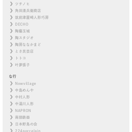
ツチノヒ
角田清兵衛商店
筑前津屋崎人形巧房
DECHO
陶藝玉城
陶スタジオ
陶房ななかまど
とさ民芸店
トトコ
叶夢張子
な行
Nowvillage
中島めんや
中村人形
中湯川人形
NAPRON
南部鉄器
日本野鳥の会
224porcelain