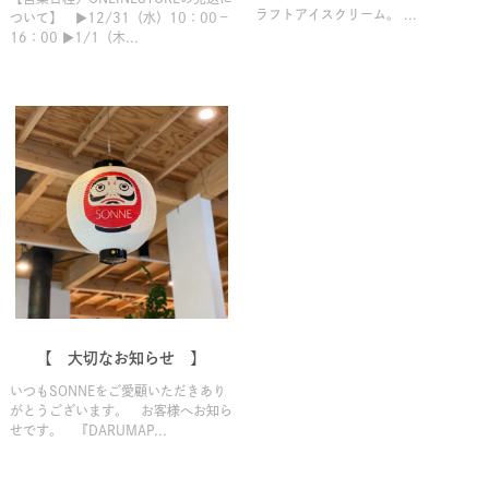
ラフトアイスクリーム。 ...
ついて】 ▶12/31（水）10：00－
16：00 ▶1/1（木...
【 大切なお知らせ 】
いつもSONNEをご愛顧いただきあり
がとうございます。 お客様へお知ら
せです。 『DARUMAP...