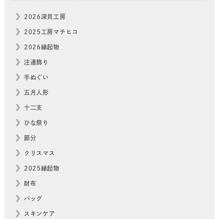
2026深貝工房
2025工房マチヒコ
2026縁起物
注連飾り
手ぬぐい
五月人形
十二支
ひな祭り
節分
クリスマス
2025縁起物
財布
バッグ
スキンケア