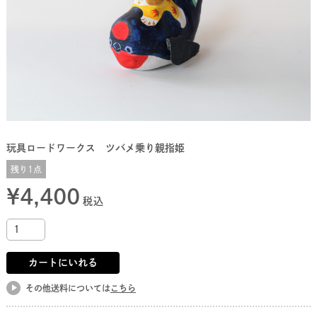
玩具ロードワークス ツバメ乗り親指姫
残り1点
¥
4,400
税込
カートにいれる
その他送料については
こちら