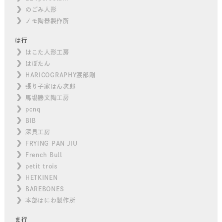
のごみ人形
ノモ陶器製作所
は行
はこた人形工房
はぼたん
HARICOGRAPHY渡部剛
張り子家はん次郎
馬場勝文陶工房
pcnq
BIB
深貝工房
FRYING PAN JIU
French Bull
petit trois
HETKINEN
BAREBONES
本部はにわ製作所
ま行