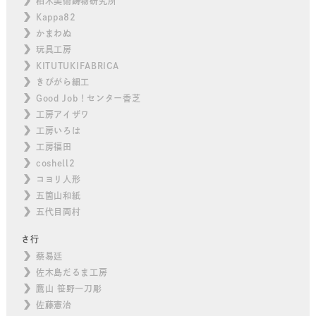
柏木美術鋳物研究所
Kappa82
かまわぬ
玩具工房
KITUTUKIFABRICA
きびがら細工
Good Job！センター香芝
工房アイザワ
工房いろは
工房福田
coshell2
コヨリ人形
五箇山和紙
五代目両村
さ行
蔡易廷
佐木島だるま工房
鷹山 笹野一刀彫
佐藤憲治