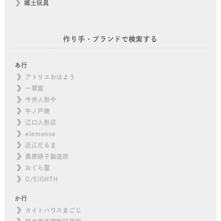
郷土玩具
作り手・ブランドで検索する
あ行
アトリエおはよう
一翠窯
今井人形や
牛ノ戸焼
江口人形店
elemense
近江だるま
奥原硝子製造所
おぐら屋
O/EIGHTH
か行
カイトハウスまごじ