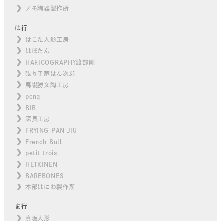
ノモ陶器製作所
は行
はこた人形工房
はぼたん
HARICOGRAPHY渡部剛
張り子家はん次郎
馬場勝文陶工房
pcnq
BIB
深貝工房
FRYING PAN JIU
French Bull
petit trois
HETKINEN
BAREBONES
本部はにわ製作所
ま行
真坂人形