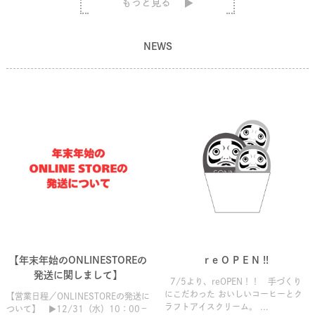
もっと見る
NEWS
【年末年始のONLINESTOREの
r e O P E N !!
発送に関しまして】
7/5より、reOPEN！！ 手づくり
にこだわった おいしいコーヒーとク
【営業日程／ONLINESTOREの発送に
ラフトアイスクリーム。 ...
ついて】 ▶12/31（水）10：00－