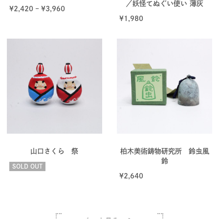
／妖怪てぬぐい使い 薄灰
¥
2,420
–
¥
3,960
¥
1,980
山口さくら 祭
柏木美術鋳物研究所 鈴虫風
鈴
SOLD OUT
¥
2,640