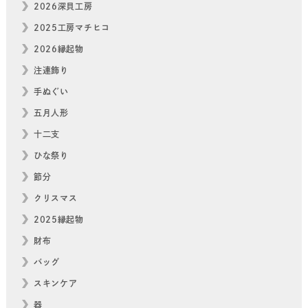
2026深貝工房
2025工房マチヒコ
2026縁起物
注連飾り
手ぬぐい
五月人形
十二支
ひな祭り
節分
クリスマス
2025縁起物
財布
バッグ
スキンケア
器