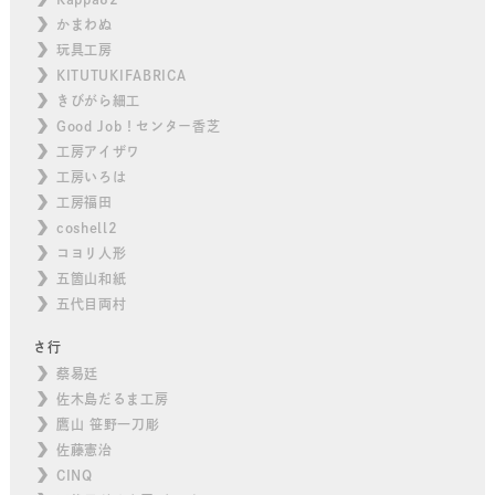
かまわぬ
玩具工房
KITUTUKIFABRICA
きびがら細工
Good Job！センター香芝
工房アイザワ
工房いろは
工房福田
coshell2
コヨリ人形
五箇山和紙
五代目両村
さ行
蔡易廷
佐木島だるま工房
鷹山 笹野一刀彫
佐藤憲治
CINQ