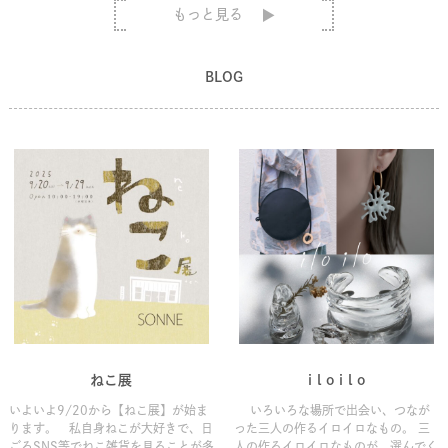
もっと見る
BLOG
ねこ展
i l o i l o
いよいよ9/20から【ねこ展】が始ま
いろいろな場所で出会い、つなが
ります。 私自身ねこが大好きで、日
った三人の作るイロイロなもの。 三
ごろSNS等でねこ雑貨を見ることが多
人の作るイロイロなものが、選んでく