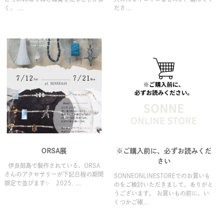
く、 ...
ださ...
ORSA展
※ご購入前に、必ずお読みくだ
さい
伊良部島で製作されている、ORSA
さんのアクセサリーが下記日程の期間
SONNEONLINESTOREでのお買いも
限定で並びます✨ 2025. ...
のをご検討いただきまして、ありがと
うございます。 お買いもの前に、い
くつかご確...