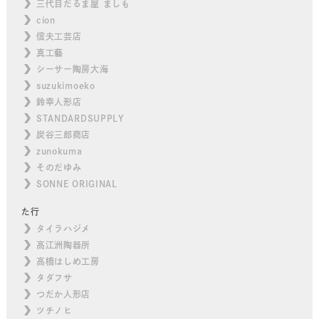
三代目だるま屋 ましも
cion
信夫工芸店
真工藝
シーサー陶房大海
suzukimoeko
鈴幸人形店
STANDARDSUPPLY
炭谷三郎商店
zunokuma
そのだゆみ
SONNE ORIGINAL
た行
タイラハジメ
高江洲陶器所
高橋はしめ工房
タダフサ
つだか人形店
ツチノヒ