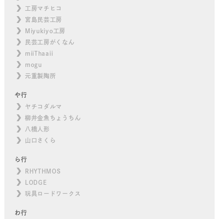
工房マチヒコ
宮島民芸工房
Miyukiyo工房
民芸工房がくなん
miiThaaii
mogu
元重製陶所
や行
ヤチコダルマ
柳井金魚ちょうちん
八橋人形
山口さくら
ら行
RHYTHMOS
LODGE
玩具ロードワークス
わ行