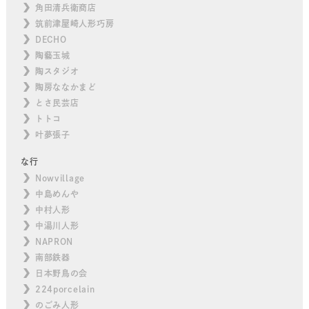
角田清兵衛商店
筑前津屋崎人形巧房
DECHO
陶藝玉城
陶スタジオ
陶房ななかまど
とさ民芸店
トトコ
叶夢張子
な行
Nowvillage
中島めんや
中村人形
中湯川人形
NAPRON
南部鉄器
日本野鳥の会
224porcelain
のごみ人形