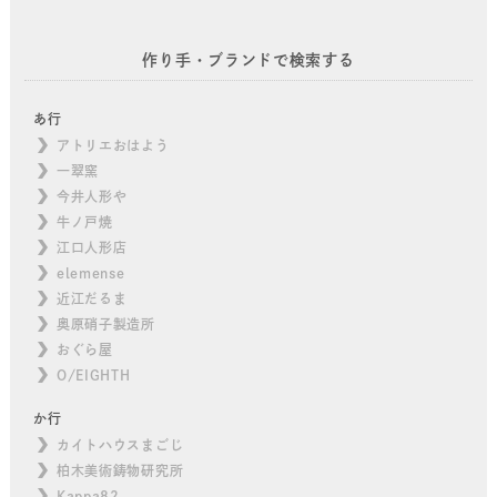
作り手・ブランドで検索する
あ行
アトリエおはよう
一翠窯
今井人形や
牛ノ戸焼
江口人形店
elemense
近江だるま
奥原硝子製造所
おぐら屋
O/EIGHTH
か行
カイトハウスまごじ
柏木美術鋳物研究所
Kappa82