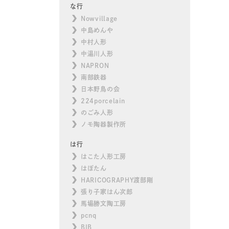
な行
Nowvillage
中島めんや
中村人形
中湯川人形
NAPRON
南部鉄器
日本野鳥の会
224porcelain
のごみ人形
ノモ陶器製作所
は行
はこた人形工房
はぼたん
HARICOGRAPHY渡部剛
張り子家はん次郎
馬場勝文陶工房
pcnq
BIB