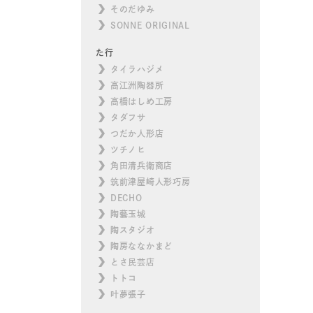
そのだゆみ
SONNE ORIGINAL
た行
タイラハジメ
高江洲陶器所
高橋はしめ工房
タダフサ
つだか人形店
ツチノヒ
角田清兵衛商店
筑前津屋崎人形巧房
DECHO
陶藝玉城
陶スタジオ
陶房ななかまど
とさ民芸店
トトコ
叶夢張子