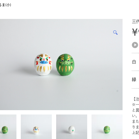
ま(小)
三
¥
🔍
白
緑
【
※
と
い
ま
り
上