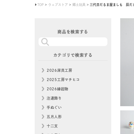
TOP
ウェブストア
郷土玩具
三代目だるま屋ましも 辰だる
商品を検索する
カテゴリで検索する
2026深貝工房
2025工房マチヒコ
2026縁起物
注連飾り
手ぬぐい
五月人形
十二支