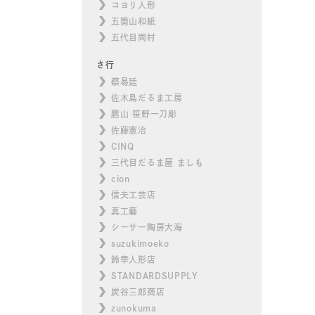
コヨリ人形
五箇山和紙
五代目両村
さ行
蔡易廷
佐木島だるま工房
鷹山 笹野一刀彫
佐藤憲治
CINQ
三代目だるま屋 ましも
cion
信夫工芸店
真工藝
シーサー陶房大海
suzukimoeko
鈴幸人形店
STANDARDSUPPLY
炭谷三郎商店
zunokuma