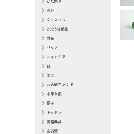
ひな祭り
節分
クリスマス
2025縁起物
財布
バッグ
スキンケア
器
工芸
わら細工たくぼ
木彫り熊
帽子
キッチン
調理器具
食器類