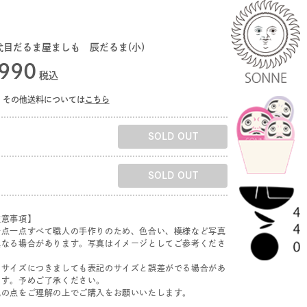
代目だるま屋ましも 辰だるま(小)
990
税込
その他送料については
こちら
SOLD OUT
SOLD OUT
注意事項】
一点一点すべて職人の手作りのため、色合い、模様など写真
異なる場合があります。写真はイメージとしてご参考くださ
。
たサイズにつきましても表記のサイズと誤差がでる場合があ
ます。予めご了承ください。
記の点をご理解の上でご購入をお願いいたします。