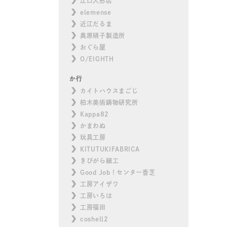
江口人形店
elemense
近江だるま
奥原硝子製造所
おぐら屋
O/EIGHTH
か行
カイトハウスまごじ
柏木美術鋳物研究所
Kappa82
かまわぬ
玩具工房
KITUTUKIFABRICA
きびがら細工
Good Job！センター香芝
工房アイザワ
工房いろは
工房福田
coshell2