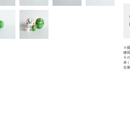
※
確
そ
承
在