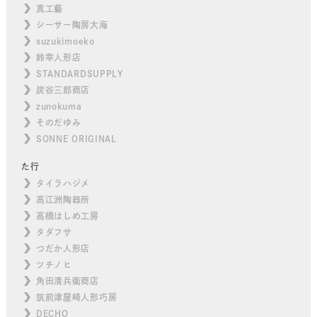
真工藝
シーサー陶房大海
suzukimoeko
鈴幸人形店
STANDARDSUPPLY
炭谷三郎商店
zunokuma
そのだゆみ
SONNE ORIGINAL
た行
タイラハジメ
高江洲陶器所
高橋はしめ工房
タダフサ
つだか人形店
ツチノヒ
角田清兵衛商店
筑前津屋崎人形巧房
DECHO