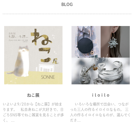
BLOG
ねこ展
i l o i l o
いよいよ9/20から【ねこ展】が始ま
いろいろな場所で出会い、つなが
ります。 私自身ねこが大好きで、日
った三人の作るイロイロなもの。 三
ごろSNS等でねこ雑貨を見ることが多
人の作るイロイロなものが、選んでく
く、 ...
ださ...