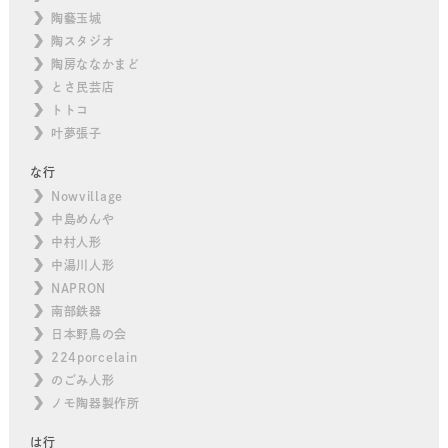
陶藝玉城
陶スタジオ
陶房ななかまど
とさ民芸店
トトコ
叶夢張子
な行
Nowvillage
中島めんや
中村人形
中湯川人形
NAPRON
南部鉄器
日本野鳥の会
224porcelain
のごみ人形
ノモ陶器製作所
は行