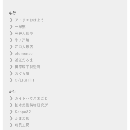
あ行
アトリエおはよう
一翠窯
今井人形や
牛ノ戸焼
江口人形店
elemense
近江だるま
奥原硝子製造所
おぐら屋
O/EIGHTH
か行
カイトハウスまごじ
柏木美術鋳物研究所
Kappa82
かまわぬ
玩具工房