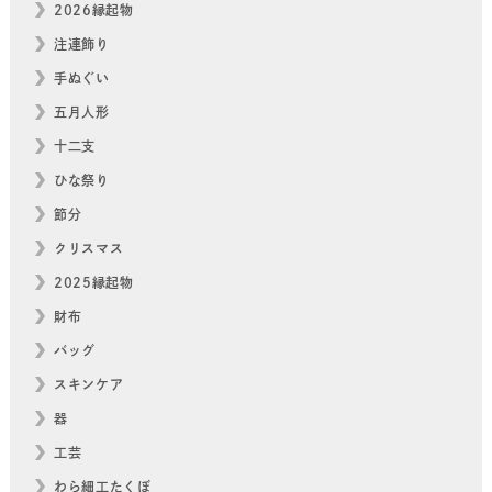
2026縁起物
注連飾り
手ぬぐい
五月人形
十二支
ひな祭り
節分
クリスマス
2025縁起物
財布
バッグ
スキンケア
器
工芸
わら細工たくぼ