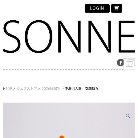
LOGIN
TOP
ウェブストア
2026縁起物
中湯川人形 春駒持ち
🔍