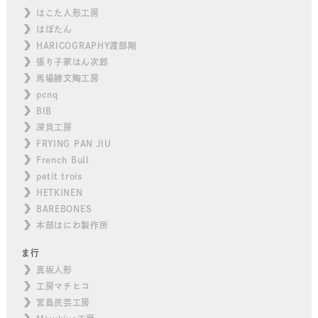
はこた人形工房
はぼたん
HARICOGRAPHY渡部剛
張り子家はん次郎
馬場勝文陶工房
pcnq
BIB
深貝工房
FRYING PAN JIU
French Bull
petit trois
HETKINEN
BAREBONES
本部はにわ製作所
ま行
真坂人形
工房マチヒコ
宮島民芸工房