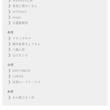
Miyukiyo工房
民芸工房がくなん
miiThaaii
mogu
元重製陶所
や行
ヤチコダルマ
柳井金魚ちょうちん
八橋人形
山口さくら
ら行
RHYTHMOS
LODGE
玩具ロードワークス
わ行
わら細工たくぼ