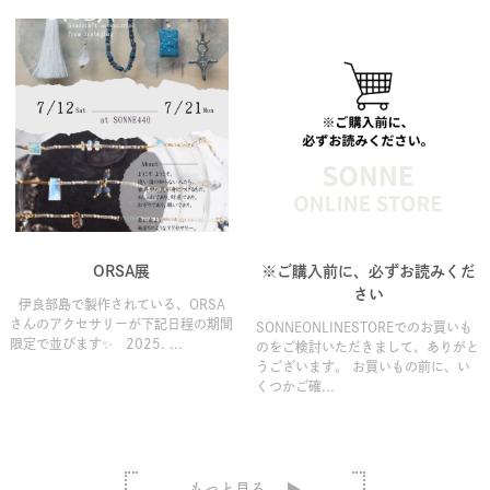
ORSA展
※ご購入前に、必ずお読みくだ
さい
伊良部島で製作されている、ORSA
さんのアクセサリーが下記日程の期間
SONNEONLINESTOREでのお買いも
限定で並びます✨ 2025. ...
のをご検討いただきまして、ありがと
うございます。 お買いもの前に、い
くつかご確...
もっと見る