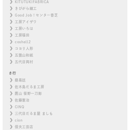
KITUTUKIFABRICA
きびがら細工
Good Job！センター香芝
工房アイザワ
工房いろは
工房福田
coshell2
コヨリ人形
五箇山和紙
五代目両村
さ行
蔡易廷
佐木島だるま工房
鷹山 笹野一刀彫
佐藤憲治
CINQ
三代目だるま屋 ましも
cion
信夫工芸店