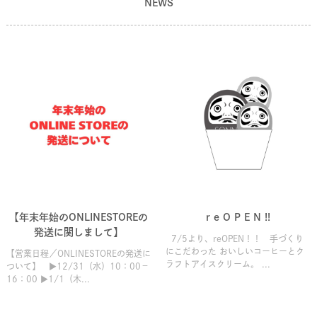
NEWS
【年末年始のONLINESTOREの
r e O P E N !!
発送に関しまして】
7/5より、reOPEN！！ 手づくり
にこだわった おいしいコーヒーとク
【営業日程／ONLINESTOREの発送に
ラフトアイスクリーム。 ...
ついて】 ▶12/31（水）10：00－
16：00 ▶1/1（木...