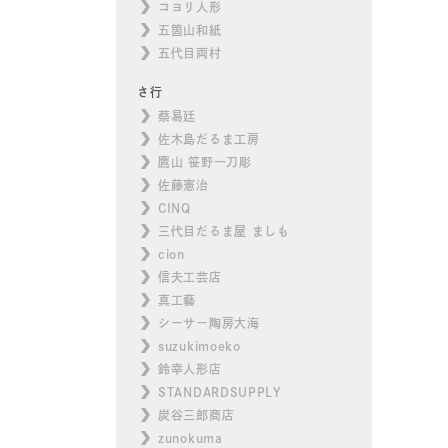
コヨリ人形
五箇山和紙
五代目両村
さ行
蔡易廷
佐木島だるま工房
鷹山 笹野一刀彫
佐藤憲治
CINQ
三代目だるま屋 ましも
cion
信夫工芸店
真工藝
シーサー陶房大海
suzukimoeko
鈴幸人形店
STANDARDSUPPLY
炭谷三郎商店
zunokuma