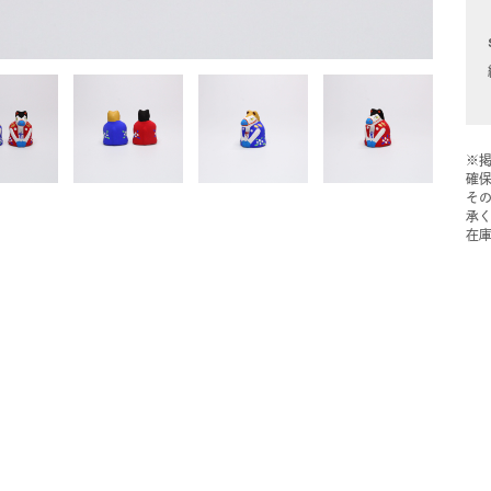
※
確
そ
承
在