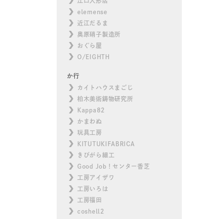
江口人形店
elemense
近江だるま
奥原硝子製造所
おぐら屋
O/EIGHTH
か行
カイトハウスまごじ
柏木美術鋳物研究所
Kappa82
かまわぬ
玩具工房
KITUTUKIFABRICA
きびがら細工
Good Job！センター香芝
工房アイザワ
工房いろは
工房福田
coshell2