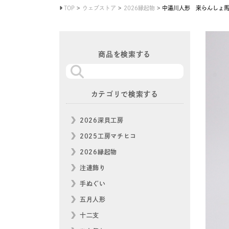
TOP
ウェブストア
2026縁起物
中湯川人形 来らんしょ
商品を検索する
カテゴリで検索する
2026深貝工房
2025工房マチヒコ
2026縁起物
注連飾り
手ぬぐい
五月人形
十二支