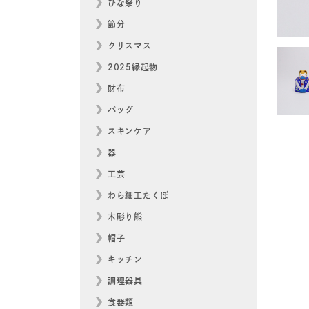
ひな祭り
節分
クリスマス
2025縁起物
財布
バッグ
スキンケア
器
工芸
わら細工たくぼ
木彫り熊
帽子
キッチン
調理器具
食器類