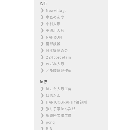
な行
Nowvillage
中島めんや
中村人形
中湯川人形
NAPRON
南部鉄器
日本野鳥の会
224porcelain
のごみ人形
ノモ陶器製作所
は行
はこた人形工房
はぼたん
HARICOGRAPHY渡部剛
張り子家はん次郎
馬場勝文陶工房
pcnq
BIB