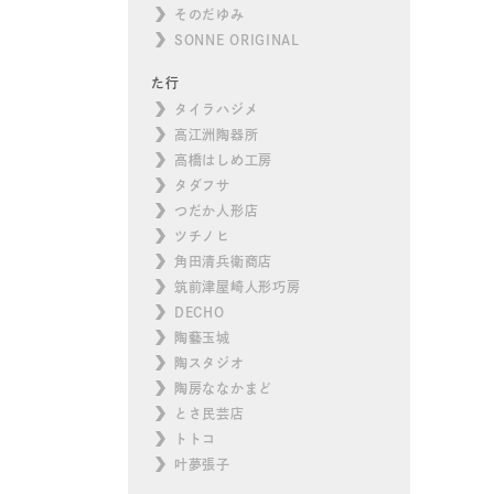
そのだゆみ
SONNE ORIGINAL
た行
タイラハジメ
高江洲陶器所
高橋はしめ工房
タダフサ
つだか人形店
ツチノヒ
角田清兵衛商店
筑前津屋崎人形巧房
DECHO
陶藝玉城
陶スタジオ
陶房ななかまど
とさ民芸店
トトコ
叶夢張子