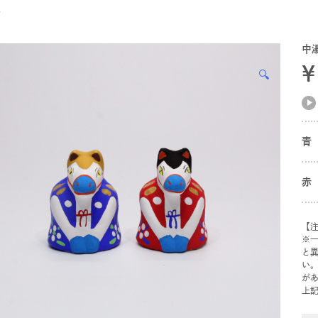
馬
中
¥
🔍
青
赤
【
※
と
い
が
上