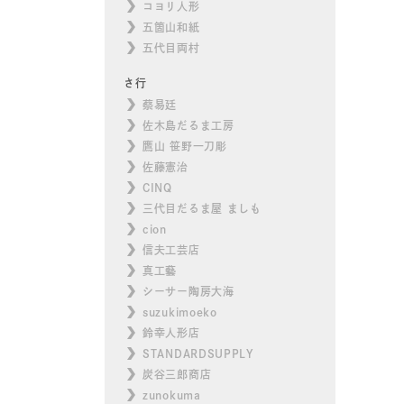
コヨリ人形
五箇山和紙
五代目両村
さ行
蔡易廷
佐木島だるま工房
鷹山 笹野一刀彫
佐藤憲治
CINQ
三代目だるま屋 ましも
cion
信夫工芸店
真工藝
シーサー陶房大海
suzukimoeko
鈴幸人形店
STANDARDSUPPLY
炭谷三郎商店
zunokuma