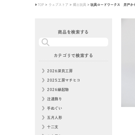
TOP
ウェブストア
郷土玩具
玩具ロードワークス 井戸か
商品を検索する
カテゴリで検索する
2026深貝工房
2025工房マチヒコ
2026縁起物
注連飾り
手ぬぐい
五月人形
十二支