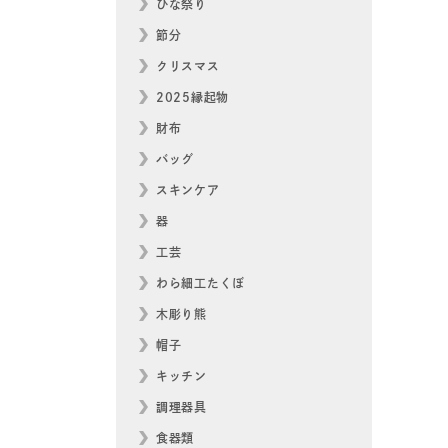
ひな祭り
節分
クリスマス
2025縁起物
財布
バッグ
スキンケア
器
工芸
わら細工たくぼ
木彫り熊
帽子
キッチン
調理器具
食器類