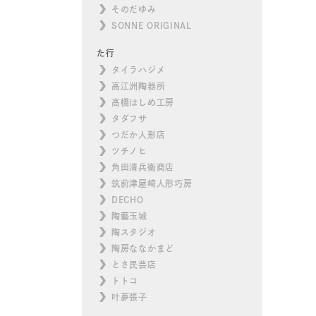
そのだゆみ
SONNE ORIGINAL
た行
タイラハジメ
高江洲陶器所
高橋はしめ工房
タダフサ
つだか人形店
ツチノヒ
角田清兵衛商店
筑前津屋崎人形巧房
DECHO
陶藝玉城
陶スタジオ
陶房ななかまど
とさ民芸店
トトコ
叶夢張子