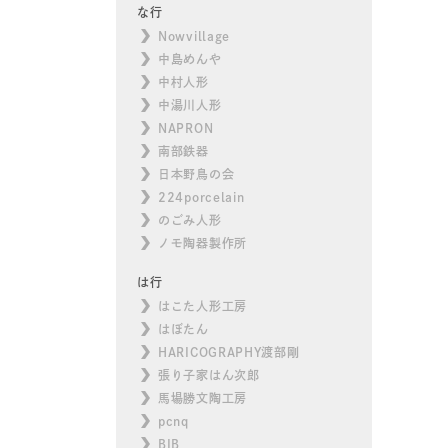
な行
Nowvillage
中島めんや
中村人形
中湯川人形
NAPRON
南部鉄器
日本野鳥の会
224porcelain
のごみ人形
ノモ陶器製作所
は行
はこた人形工房
はぼたん
HARICOGRAPHY渡部剛
張り子家はん次郎
馬場勝文陶工房
pcnq
BIB