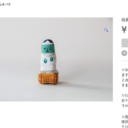
らオバケ
玩
¥
🔍
※
ま
２
き
※仕
若
予
※
確
そ