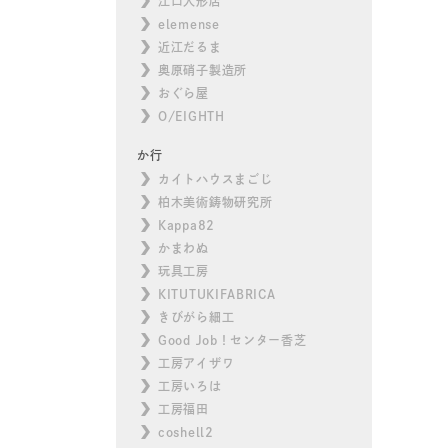
江口人形店
elemense
近江だるま
奥原硝子製造所
おぐら屋
O/EIGHTH
か行
カイトハウスまごじ
柏木美術鋳物研究所
Kappa82
かまわぬ
玩具工房
KITUTUKIFABRICA
きびがら細工
Good Job！センター香芝
工房アイザワ
工房いろは
工房福田
coshell2