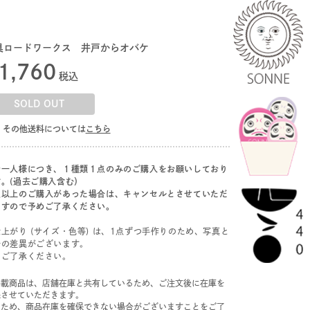
具ロードワークス 井戸からオバケ
1,760
税込
SOLD OUT
その他送料については
こちら
お一人様につき、１種類１点のみのご購入をお願いしており
す。(過去ご購入含む）
点以上のご購入があった場合は、キャンセルとさせていただ
ますので予めご了承ください。
上がり (サイズ・色等) は、1点ずつ手作りのため、写真と
干の差異がございます。
めご了承ください。
掲載商品は、店舗在庫と共有しているため、ご注文後に在庫を
保させていただきます。
のため、商品在庫を確保できない場合がございますことをご了