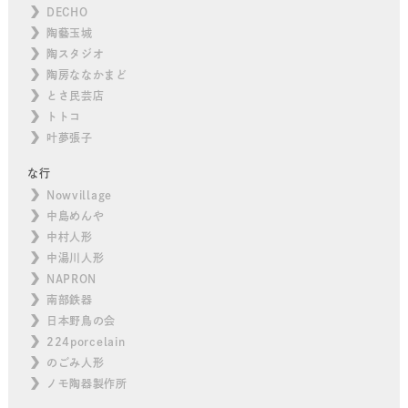
DECHO
陶藝玉城
陶スタジオ
陶房ななかまど
とさ民芸店
トトコ
叶夢張子
な行
Nowvillage
中島めんや
中村人形
中湯川人形
NAPRON
南部鉄器
日本野鳥の会
224porcelain
のごみ人形
ノモ陶器製作所