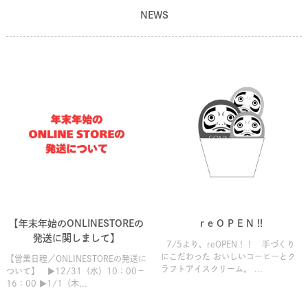
NEWS
【年末年始のONLINESTOREの
r e O P E N !!
発送に関しまして】
7/5より、reOPEN！！ 手づくり
にこだわった おいしいコーヒーとク
【営業日程／ONLINESTOREの発送に
ラフトアイスクリーム。 ...
ついて】 ▶12/31（水）10：00－
16：00 ▶1/1（木...