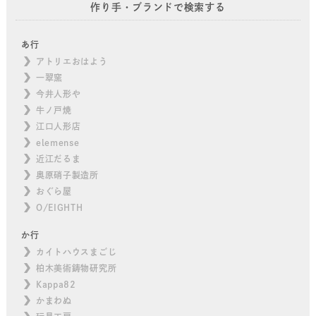
作り手・ブランドで検索する
あ行
アトリエおはよう
一翠窯
今井人形や
牛ノ戸焼
江口人形店
elemense
近江だるま
奥原硝子製造所
おぐら屋
O/EIGHTH
か行
カイトハウスまごじ
柏木美術鋳物研究所
Kappa82
かまわぬ