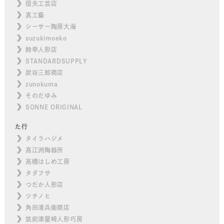
信夫工芸店
真工藝
シーサー陶房大海
suzukimoeko
鈴幸人形店
STANDARDSUPPLY
炭谷三郎商店
zunokuma
そのだゆみ
SONNE ORIGINAL
た行
タイラハジメ
高江洲陶器所
高橋はしめ工房
タダフサ
つだか人形店
ツチノヒ
角田清兵衛商店
筑前津屋崎人形巧房