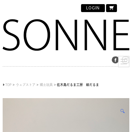
LOGIN
TOP
ウェブストア
郷土玩具
佐木島だるま工房 姫だるま
🔍