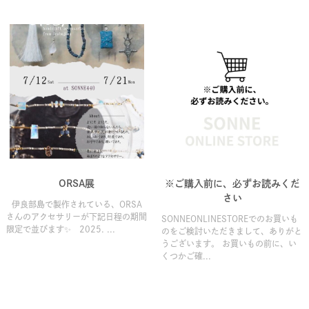
ORSA展
※ご購入前に、必ずお読みくだ
さい
伊良部島で製作されている、ORSA
さんのアクセサリーが下記日程の期間
SONNEONLINESTOREでのお買いも
限定で並びます✨ 2025. ...
のをご検討いただきまして、ありがと
うございます。 お買いもの前に、い
くつかご確...