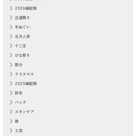
2026縁起物
注連飾り
手ぬぐい
五月人形
十二支
ひな祭り
節分
クリスマス
2025縁起物
財布
バッグ
スキンケア
器
工芸