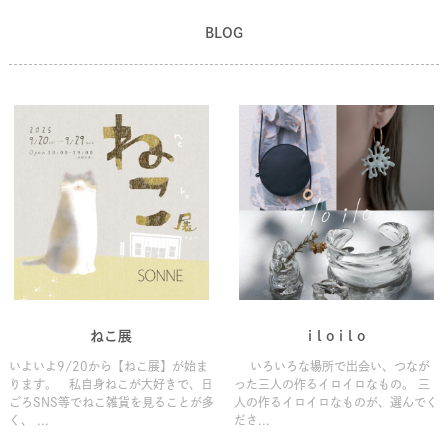
BLOG
ねこ展
i l o i l o
いよいよ9/20から【ねこ展】が始ま
いろいろな場所で出会い、つなが
ります。 私自身ねこが大好きで、日
った三人の作るイロイロなもの。 三
ごろSNS等でねこ雑貨を見ることが多
人の作るイロイロなものが、選んでく
く、 ...
ださ...