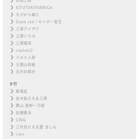
玩具工房
KITUTUKIFABRICA
きびがら細工
Good Job！センター香芝
工房アイザワ
工房いろは
工房福田
coshell2
コヨリ人形
五箇山和紙
五代目両村
さ行
蔡易廷
佐木島だるま工房
鷹山 笹野一刀彫
佐藤憲治
CINQ
三代目だるま屋 ましも
cion