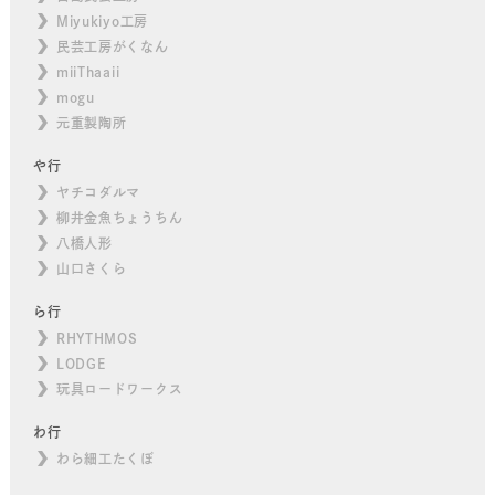
Miyukiyo工房
民芸工房がくなん
miiThaaii
mogu
元重製陶所
や行
ヤチコダルマ
柳井金魚ちょうちん
八橋人形
山口さくら
ら行
RHYTHMOS
LODGE
玩具ロードワークス
わ行
わら細工たくぼ