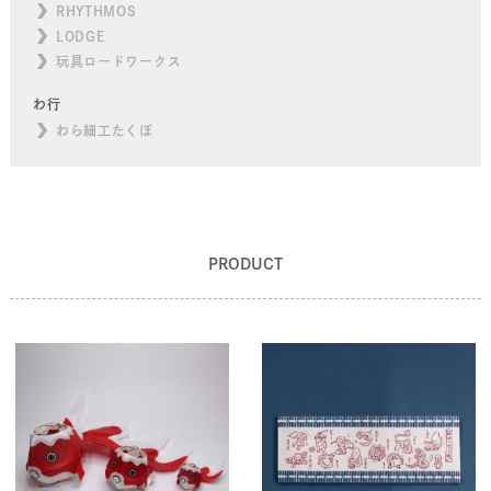
RHYTHMOS
LODGE
玩具ロードワークス
わ行
わら細工たくぼ
PRODUCT