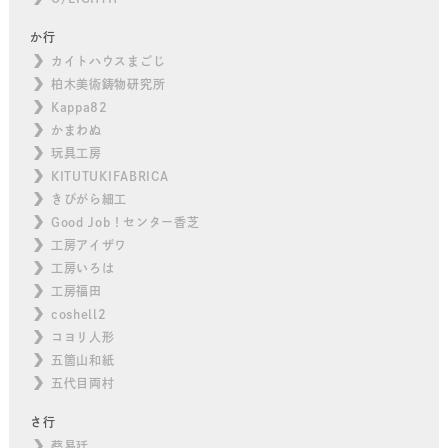
か行
カイトハウスまごじ
柏木美術鋳物研究所
Kappa82
かまわぬ
玩具工房
KITUTUKIFABRICA
きびがら細工
Good Job！センター香芝
工房アイザワ
工房いろは
工房福田
coshell2
コヨリ人形
五箇山和紙
五代目両村
さ行
蔡易廷