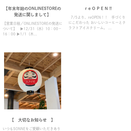
【年末年始のONLINESTOREの
r e O P E N !!
発送に関しまして】
7/5より、reOPEN！！ 手づくり
にこだわった おいしいコーヒーとク
【営業日程／ONLINESTOREの発送に
ラフトアイスクリーム。 ...
ついて】 ▶12/31（水）10：00－
16：00 ▶1/1（木...
【 大切なお知らせ 】
いつもSONNEをご愛顧いただきあり