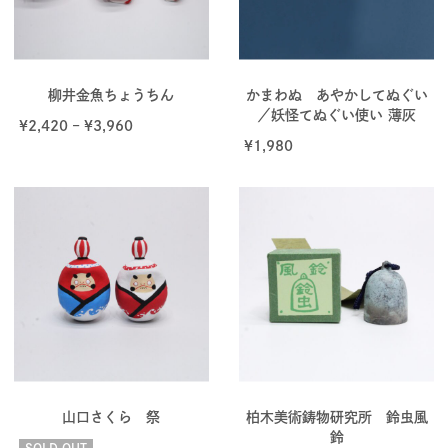
柳井金魚ちょうちん
かまわぬ あやかしてぬぐい
／妖怪てぬぐい使い 薄灰
¥
2,420
–
¥
3,960
¥
1,980
山口さくら 祭
柏木美術鋳物研究所 鈴虫風
鈴
SOLD OUT