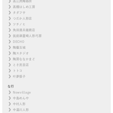
高江洲陶器所
高橋はしめ工房
タダフサ
つだか人形店
ツチノヒ
角田清兵衛商店
筑前津屋崎人形巧房
DECHO
陶藝玉城
陶スタジオ
陶房ななかまど
とさ民芸店
トトコ
叶夢張子
な行
Nowvillage
中島めんや
中村人形
中湯川人形