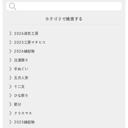
カテゴリで検索する
2026深貝工房
2025工房マチヒコ
2026縁起物
注連飾り
手ぬぐい
五月人形
十二支
ひな祭り
節分
クリスマス
2025縁起物