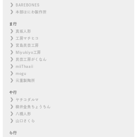
BAREBONES
本部はにわ製作所
ま行
真坂人形
工房マチヒコ
宮島民芸工房
Miyukiyo工房
民芸工房がくなん
miiThaaii
mogu
元重製陶所
や行
ヤチコダルマ
柳井金魚ちょうちん
八橋人形
山口さくら
ら行