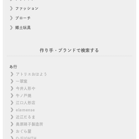
ファッション
ブローチ
郷土玩具
作り手・ブランドで検索する
あ行
アトリエおはよう
一翠窯
今井人形や
牛ノ戸焼
江口人形店
elemense
近江だるま
奥原硝子製造所
おぐら屋
O/EIGHTH