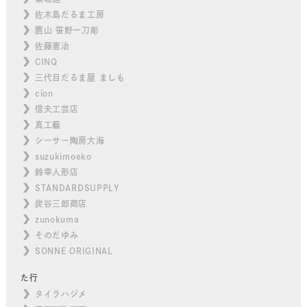
佐木島だるま工房
鷹山 笹野一刀彫
佐藤憲治
CINQ
三代目だるま屋 ましも
cion
信夫工芸店
真工藝
シーサー陶房大海
suzukimoeko
鈴幸人形店
STANDARDSUPPLY
炭谷三郎商店
zunokuma
そのだゆみ
SONNE ORIGINAL
た行
タイラハジメ