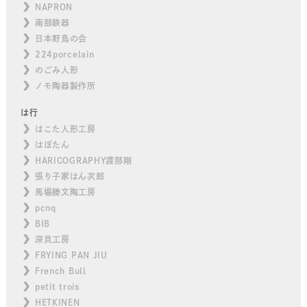
NAPRON
南部鉄器
日本野鳥の会
224porcelain
のごみ人形
ノモ陶器製作所
は行
はこた人形工房
はぼたん
HARICOGRAPHY渡部剛
張り子家はん次郎
馬場勝文陶工房
pcnq
BIB
深貝工房
FRYING PAN JIU
French Bull
petit trois
HETKINEN