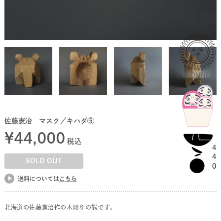
佐藤憲治 マスク／キハダ⑤
¥
44,000
税込
SOLD OUT
送料については
こちら
北海道の佐藤憲治作の木彫りの熊です。