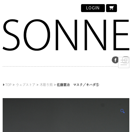
LOGIN
TOP
ウェブストア
木彫り熊
佐藤憲治 マスク／キハダ⑤
🔍