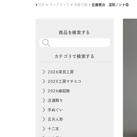
TOP
ウェブストア
木彫り熊
佐藤憲治 這熊／シナ㊿
商品を検索する
カテゴリで検索する
2026深貝工房
2025工房マチヒコ
2026縁起物
注連飾り
手ぬぐい
五月人形
十二支