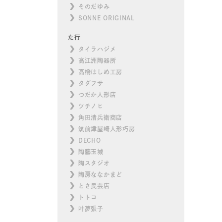
そのだゆみ
SONNE ORIGINAL
た行
タイラハジメ
高江洲陶器所
高橋はしめ工房
タダフサ
つだか人形店
ツチノヒ
角田清兵衛商店
筑前津屋崎人形巧房
DECHO
陶藝玉城
陶スタジオ
陶房ななかまど
とさ民芸店
トトコ
叶夢張子