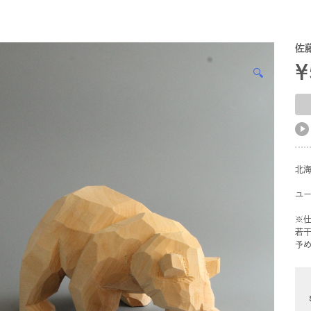
佐
¥
🔍
北
ユ
※仕
若
予