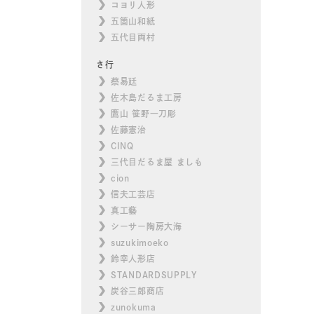
コヨリ人形
五箇山和紙
五代目両村
さ行
蔡易廷
佐木島だるま工房
鷹山 笹野一刀彫
佐藤憲治
CINQ
三代目だるま屋 ましも
cion
信夫工芸店
真工藝
シーサー陶房大海
suzukimoeko
鈴幸人形店
STANDARDSUPPLY
炭谷三郎商店
zunokuma