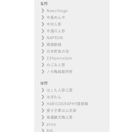
な行
Nowvillage
中島めんや
中村人形
中湯川人形
NAPRON
南部鉄器
日本野鳥の会
224porcelain
のごみ人形
ノモ陶器製作所
は行
はこた人形工房
はぼたん
HARICOGRAPHY渡部剛
張り子家はん次郎
馬場勝文陶工房
pcnq
BIB