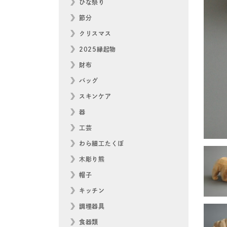
ひな祭り
節分
クリスマス
2025縁起物
財布
バッグ
スキンケア
器
工芸
わら細工たくぼ
木彫り熊
帽子
キッチン
調理器具
食器類