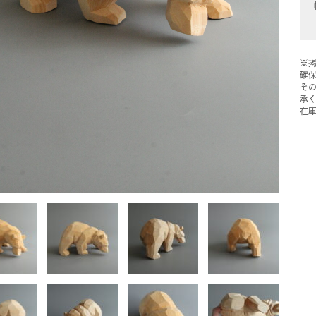
※
確
そ
承
在