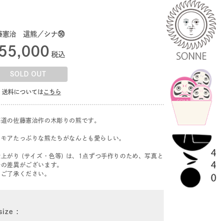
藤憲治 這熊／シナ㊿
55,000
税込
SOLD OUT
送料については
こちら
海道の佐藤憲治作の木彫りの熊です。
ーモアたっぷりな熊たちがなんとも愛らしい。
上がり (サイズ・色等) は、1点ずつ手作りのため、写真と
干の差異がございます。
めご了承ください。
size