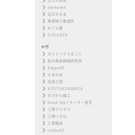
江口人形店
elemense
近江だるま
奥原硝子製造所
おぐら屋
O/EIGHTH
か行
カイトハウスまごじ
柏木美術鋳物研究所
Kappa82
かまわぬ
玩具工房
KITUTUKIFABRICA
きびがら細工
Good Job！センター香芝
工房アイザワ
工房いろは
工房福田
coshell2