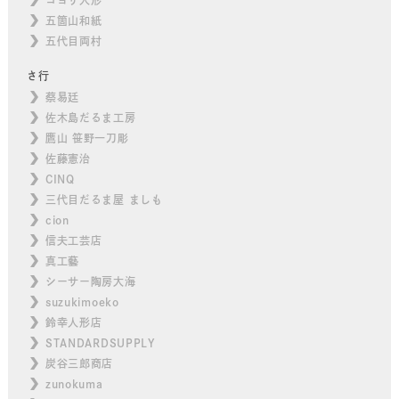
五箇山和紙
五代目両村
さ行
蔡易廷
佐木島だるま工房
鷹山 笹野一刀彫
佐藤憲治
CINQ
三代目だるま屋 ましも
cion
信夫工芸店
真工藝
シーサー陶房大海
suzukimoeko
鈴幸人形店
STANDARDSUPPLY
炭谷三郎商店
zunokuma