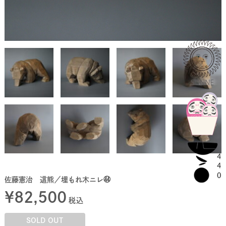
佐藤憲治 這熊／埋もれ木ニレ㊹
¥
82,500
税込
SOLD OUT