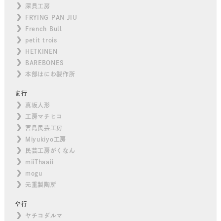
深貝工房
FRYING PAN JIU
French Bull
petit trois
HETKINEN
BAREBONES
本部はにわ製作所
ま行
真坂人形
工房マチヒコ
宮島民芸工房
Miyukiyo工房
民芸工房がくなん
miiThaaii
mogu
元重製陶所
や行
ヤチコダルマ