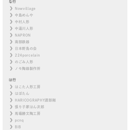
な行
Nowvillage
中島めんや
中村人形
中湯川人形
NAPRON
南部鉄器
日本野鳥の会
224porcelain
のごみ人形
ノモ陶器製作所
は行
はこた人形工房
はぼたん
HARICOGRAPHY渡部剛
張り子家はん次郎
馬場勝文陶工房
pcnq
BIB