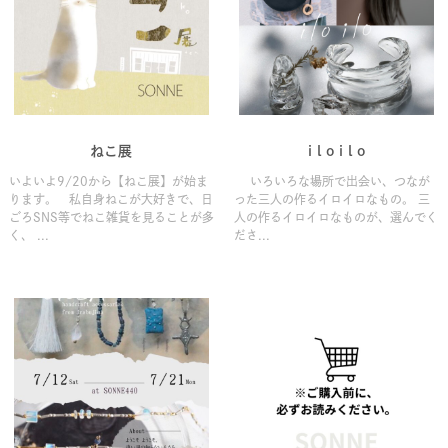
ねこ展
i l o i l o
いよいよ9/20から【ねこ展】が始ま
いろいろな場所で出会い、つなが
ります。 私自身ねこが大好きで、日
った三人の作るイロイロなもの。 三
ごろSNS等でねこ雑貨を見ることが多
人の作るイロイロなものが、選んでく
く、 ...
ださ...