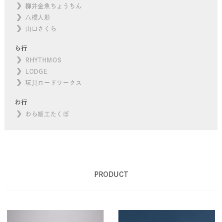
柳井金魚ちょうちん
八橋人形
山口さくら
ら行
RHYTHMOS
LODGE
玩具ロードワークス
わ行
わら細工たくぼ
PRODUCT