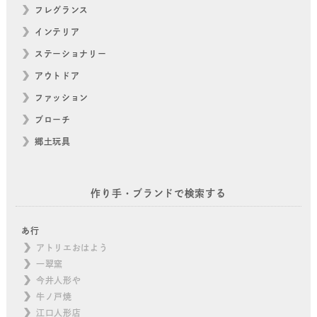
フレグランス
インテリア
ステーショナリー
アウトドア
ファッション
ブローチ
郷土玩具
作り手・ブランドで検索する
あ行
アトリエおはよう
一翠窯
今井人形や
牛ノ戸焼
江口人形店