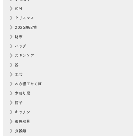
節分
クリスマス
2025縁起物
財布
バッグ
スキンケア
器
工芸
わら細工たくぼ
木彫り熊
帽子
キッチン
調理器具
食器類