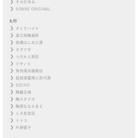
そのだゆみ
SONNE ORIGINAL
た行
タイラハジメ
高江洲陶器所
高橋はしめ工房
タダフサ
つだか人形店
ツチノヒ
角田清兵衛商店
筑前津屋崎人形巧房
DECHO
陶藝玉城
陶スタジオ
陶房ななかまど
とさ民芸店
トトコ
叶夢張子