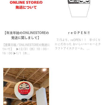
【年末年始のONLINESTOREの
r e O P E N !!
発送に関しまして】
7/5より、reOPEN！！ 手づくり
にこだわった おいしいコーヒーとク
【営業日程／ONLINESTOREの発送に
ラフトアイスクリーム。 ...
ついて】 ▶12/31（水）10：00－
16：00 ▶1/1（木...