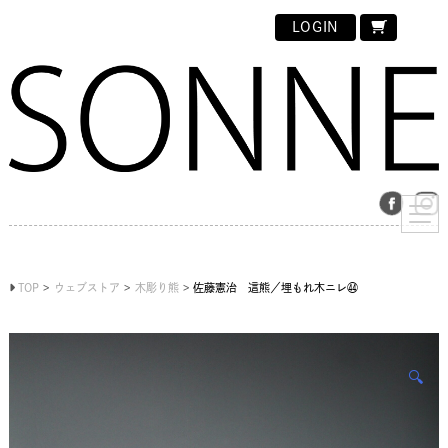
LOGIN
TOP
ウェブストア
木彫り熊
佐藤憲治 這熊／埋もれ木ニレ㊹
🔍