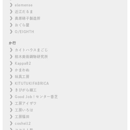
elemense
近江だるま
奥原硝子製造所
おぐら屋
O/EIGHTH
か行
カイトハウスまごじ
柏木美術鋳物研究所
Kappa82
かまわぬ
玩具工房
KITUTUKIFABRICA
きびがら細工
Good Job！センター香芝
工房アイザワ
工房いろは
工房福田
coshell2
コヨリ人形