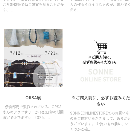
ごろSNS等でねこ雑貨を見ることが多
人の作るイロイロなものが、選んでく
く、 ...
ださ...
ORSA展
※ご購入前に、必ずお読みくだ
さい
伊良部島で製作されている、ORSA
さんのアクセサリーが下記日程の期間
SONNEONLINESTOREでのお買いも
限定で並びます✨ 2025. ...
のをご検討いただきまして、ありがと
うございます。 お買いもの前に、い
くつかご確...