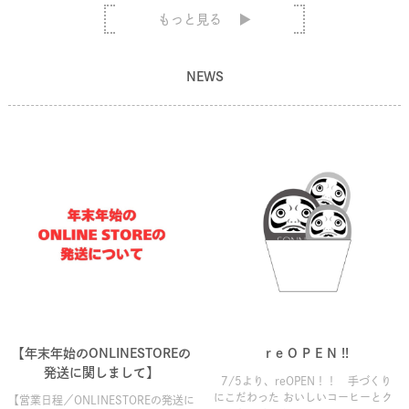
もっと見る
NEWS
【年末年始のONLINESTOREの
r e O P E N !!
発送に関しまして】
7/5より、reOPEN！！ 手づくり
にこだわった おいしいコーヒーとク
【営業日程／ONLINESTOREの発送に