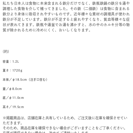
私たち日本人は食物に本来含まれる鉄分だけでなく、鉄瓶鉄鍋の鉄分を湯や
調理した食物を介して補ってきました。その鉄（二価鉄）は食物に含まれる
鉄分より身体に吸収されやすいものです。近年様々な素材の調理具が使われ
鉄分が不足しています。鉄分が不足すると疲れやすくなり、貧血等様々な症
状が表れてきます。鉄瓶や湯釜でお湯を沸かすと、水の中のカルキ分等の物
質が除かれるために冷めにくく、おいしくなります。
(約)
容量：1.2L
重さ：1720ｇ
本体／φ18.5cm（注ぎ口含む）
蓋／φ8.0cm
底／φ11.0cm
高さ／19.5cm
※掲載商品は、店舗在庫と共有しているため、ご注文後に在庫を確保させてい
ただきます。
そのため、商品在庫を確保できない場合がございますことをご了承ください。
在庫が確保できない場合は、改めてご連絡いたします。