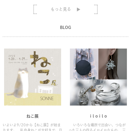
もっと見る
BLOG
ねこ展
i l o i l o
いよいよ9/20から【ねこ展】が始ま
いろいろな場所で出会い、つなが
ります。 私自身ねこが大好きで、日
った三人の作るイロイロなもの。 三