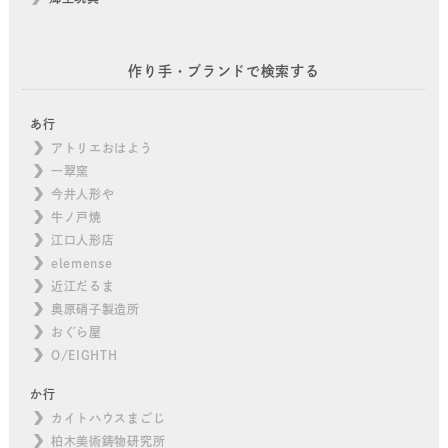
作り手・ブランドで検索する
あ行
アトリエおはよう
一翠窯
今井人形や
牛ノ戸焼
江口人形店
elemense
近江だるま
奥原硝子製造所
おぐら屋
O/EIGHTH
か行
カイトハウスまごじ
柏木美術鋳物研究所