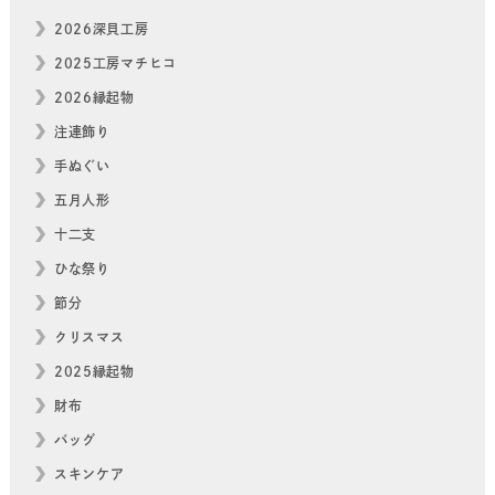
2026深貝工房
2025工房マチヒコ
2026縁起物
注連飾り
手ぬぐい
五月人形
十二支
ひな祭り
節分
クリスマス
2025縁起物
財布
バッグ
スキンケア