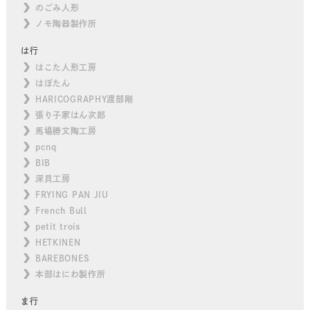
のごみ人形
ノモ陶器製作所
は行
はこた人形工房
はぼたん
HARICOGRAPHY渡部剛
張り子家はん次郎
馬場勝文陶工房
pcnq
BIB
深貝工房
FRYING PAN JIU
French Bull
petit trois
HETKINEN
BAREBONES
本部はにわ製作所
ま行