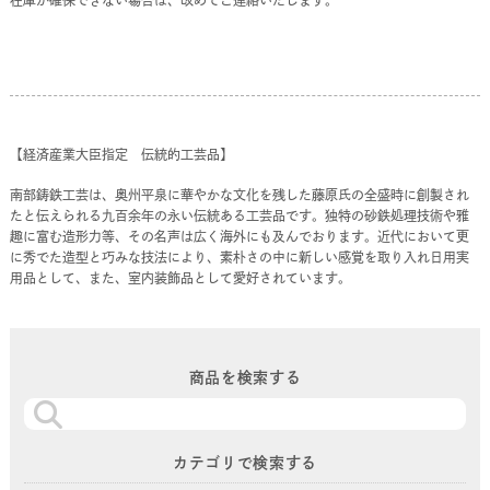
【経済産業大臣指定 伝統的工芸品】
南部鋳鉄工芸は、奥州平泉に華やかな文化を残した藤原氏の全盛時に創製され
たと伝えられる九百余年の永い伝統ある工芸品です。独特の砂鉄処理技術や雅
趣に富む造形力等、その名声は広く海外にも及んでおります。近代において更
に秀でた造型と巧みな技法により、素朴さの中に新しい感覚を取り入れ日用実
用品として、また、室内装飾品として愛好されています。
商品を検索する
カテゴリで検索する