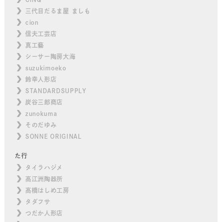
三代目だるま屋 ましも
cion
信夫工芸店
真工藝
シーサー陶房大海
suzukimoeko
鈴幸人形店
STANDARDSUPPLY
炭谷三郎商店
zunokuma
そのだゆみ
SONNE ORIGINAL
た行
タイラハジメ
高江洲陶器所
高橋はしめ工房
タダフサ
つだか人形店