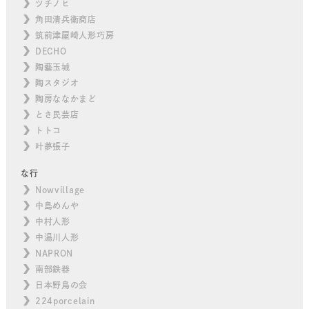
ツチノヒ
角田清兵衛商店
筑前津屋崎人形巧房
DECHO
陶藝玉城
陶スタジオ
陶房ななかまど
とさ民芸店
トトコ
叶夢張子
な行
Nowvillage
中島めんや
中村人形
中湯川人形
NAPRON
南部鉄器
日本野鳥の会
224porcelain