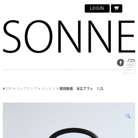
LOGIN
TOP
ウェブストア
キッチン
南部鉄瓶 末広アラレ 1.2L
🔍