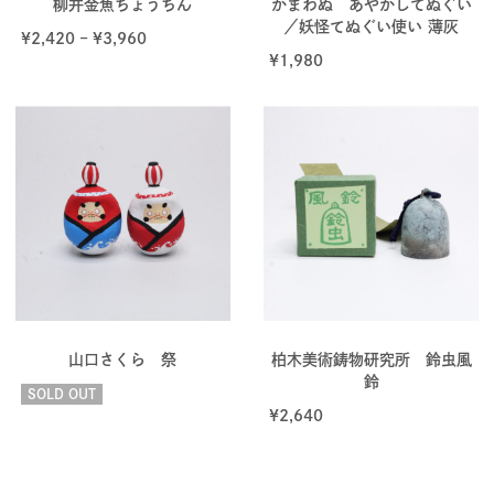
柳井金魚ちょうちん
かまわぬ あやかしてぬぐい
／妖怪てぬぐい使い 薄灰
¥
2,420
–
¥
3,960
¥
1,980
山口さくら 祭
柏木美術鋳物研究所 鈴虫風
鈴
SOLD OUT
¥
2,640