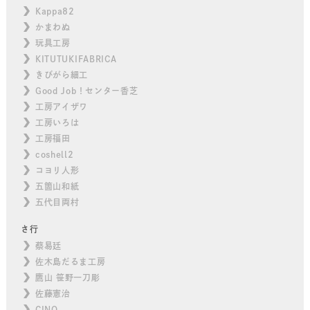
Kappa82
かまわぬ
玩具工房
KITUTUKIFABRICA
きびがら細工
Good Job！センター香芝
工房アイザワ
工房いろは
工房福田
coshell2
コヨリ人形
五箇山和紙
五代目両村
さ行
蔡易廷
佐木島だるま工房
鷹山 笹野一刀彫
佐藤憲治
CINQ