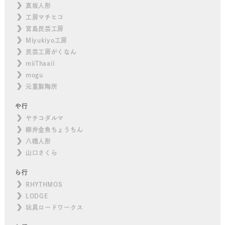
真坂人形
工房マチヒコ
宮島民芸工房
Miyukiyo工房
民芸工房がくなん
miiThaaii
mogu
元重製陶所
や行
ヤチコダルマ
柳井金魚ちょうちん
八橋人形
山口さくら
ら行
RHYTHMOS
LODGE
玩具ロードワークス