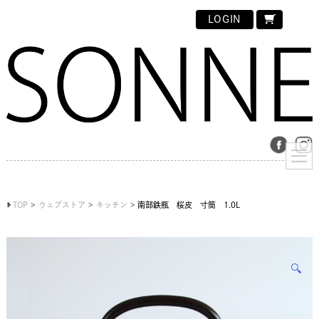
LOGIN
TOP
ウェブストア
キッチン
南部鉄瓶 桜皮 寸筒 1.0L
🔍