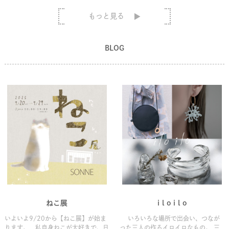
もっと見る
BLOG
ねこ展
i l o i l o
いよいよ9/20から【ねこ展】が始ま
いろいろな場所で出会い、つなが
ります。 私自身ねこが大好きで、日
った三人の作るイロイロなもの。 三