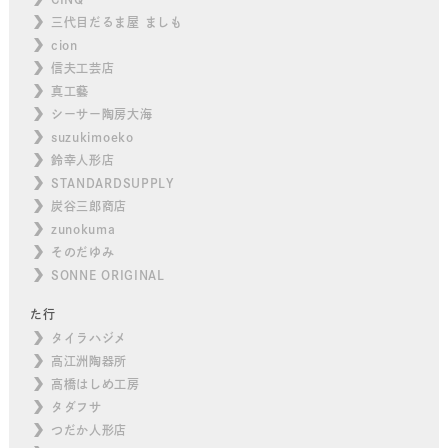
三代目だるま屋 ましも
cion
信夫工芸店
真工藝
シーサー陶房大海
suzukimoeko
鈴幸人形店
STANDARDSUPPLY
炭谷三郎商店
zunokuma
そのだゆみ
SONNE ORIGINAL
た行
タイラハジメ
高江洲陶器所
高橋はしめ工房
タダフサ
つだか人形店