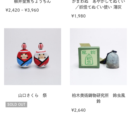
柳井金魚ちょうちん
かまわぬ あやかしてぬぐい
／妖怪てぬぐい使い 薄灰
¥
2,420
–
¥
3,960
¥
1,980
山口さくら 祭
柏木美術鋳物研究所 鈴虫風
鈴
SOLD OUT
¥
2,640