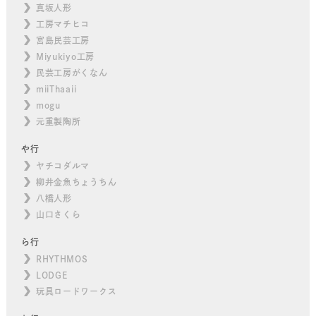
真坂人形
工房マチヒコ
宮島民芸工房
Miyukiyo工房
民芸工房がくなん
miiThaaii
mogu
元重製陶所
や行
ヤチコダルマ
柳井金魚ちょうちん
八橋人形
山口さくら
ら行
RHYTHMOS
LODGE
玩具ロードワークス