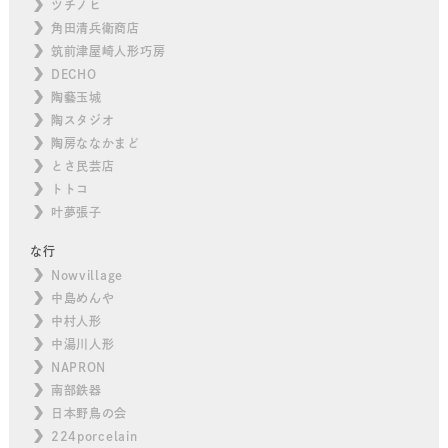
ツチノヒ
角田清兵衛商店
筑前津屋崎人形巧房
DECHO
陶藝玉城
陶スタジオ
陶房ななかまど
とさ民芸店
トトコ
叶夢張子
な行
Nowvillage
中島めんや
中村人形
中湯川人形
NAPRON
南部鉄器
日本野鳥の会
224porcelain