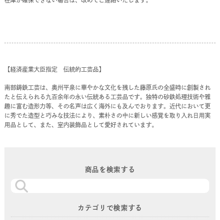
【経済産業大臣指定 伝統的工芸品】
南部鋳鉄工芸は、奥州平泉に華やかな文化を残した藤原氏の全盛時に創製され
たと伝えられる九百余年の永い伝統ある工芸品です。独特の砂鉄処理技術や雅
趣に富む造形力等、その名声は広く海外にも及んでおります。近代において更
に秀でた造型と巧みな技法により、素朴さの中に新しい感覚を取り入れ日用実
用品として、また、室内装飾品として愛好されています。
商品を検索する
カテゴリで検索する