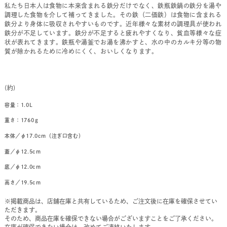
私たち日本人は食物に本来含まれる鉄分だけでなく、鉄瓶鉄鍋の鉄分を湯や
調理した食物を介して補ってきました。その鉄（二価鉄）は食物に含まれる
鉄分より身体に吸収されやすいものです。近年様々な素材の調理具が使われ
鉄分が不足しています。鉄分が不足すると疲れやすくなり、貧血等様々な症
状が表れてきます。鉄瓶や湯釜でお湯を沸かすと、水の中のカルキ分等の物
質が除かれるために冷めにくく、おいしくなります。
(約)
容量：1.0L
重さ：1760ｇ
本体／φ17.0cm（注ぎ口含む）
蓋／φ12.5cm
底／φ12.0cm
高さ／19.5cm
※掲載商品は、店舗在庫と共有しているため、ご注文後に在庫を確保させてい
ただきます。
そのため、商品在庫を確保できない場合がございますことをご了承ください。
在庫が確保できない場合は、改めてご連絡いたします。