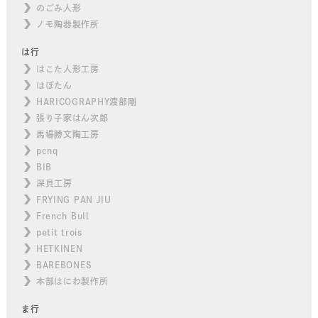
のごみ人形
ノモ陶器製作所
は行
はこた人形工房
はぼたん
HARICOGRAPHY渡部剛
張り子家はん次郎
馬場勝文陶工房
pcnq
BIB
深貝工房
FRYING PAN JIU
French Bull
petit trois
HETKINEN
BAREBONES
本部はにわ製作所
ま行