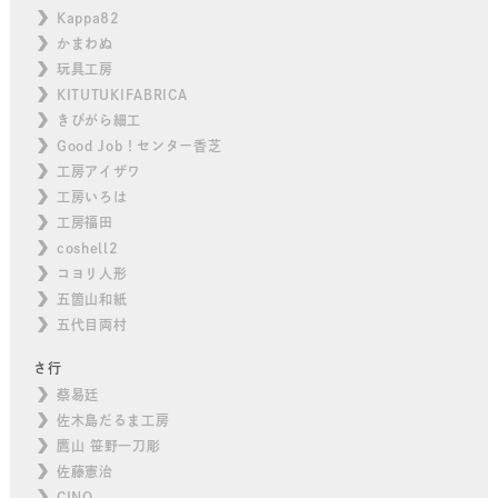
Kappa82
かまわぬ
玩具工房
KITUTUKIFABRICA
きびがら細工
Good Job！センター香芝
工房アイザワ
工房いろは
工房福田
coshell2
コヨリ人形
五箇山和紙
五代目両村
さ行
蔡易廷
佐木島だるま工房
鷹山 笹野一刀彫
佐藤憲治
CINQ