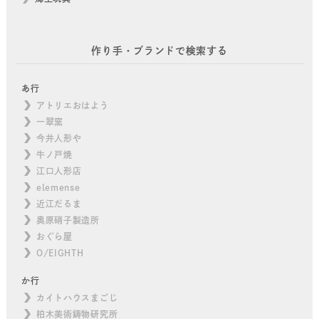
作り手・ブランドで検索する
あ行
アトリエおはよう
一翠窯
今井人形や
牛ノ戸焼
江口人形店
elemense
近江だるま
奥原硝子製造所
おぐら屋
O/EIGHTH
か行
カイトハウスまごじ
柏木美術鋳物研究所