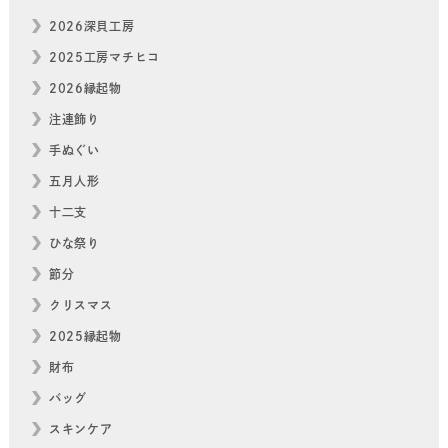
2026深貝工房
2025工房マチヒコ
2026縁起物
注連飾り
手ぬぐい
五月人形
十二支
ひな祭り
節分
クリスマス
2025縁起物
財布
バッグ
スキンケア