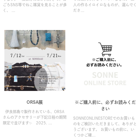
ごろSNS等でねこ雑貨を見ることが多
人の作るイロイロなものが、選んでく
く、 ...
ださ...
ORSA展
※ご購入前に、必ずお読みくだ
さい
伊良部島で製作されている、ORSA
さんのアクセサリーが下記日程の期間
SONNEONLINESTOREでのお買いも
限定で並びます✨ 2025. ...
のをご検討いただきまして、ありがと
うございます。 お買いもの前に、い
くつかご確...