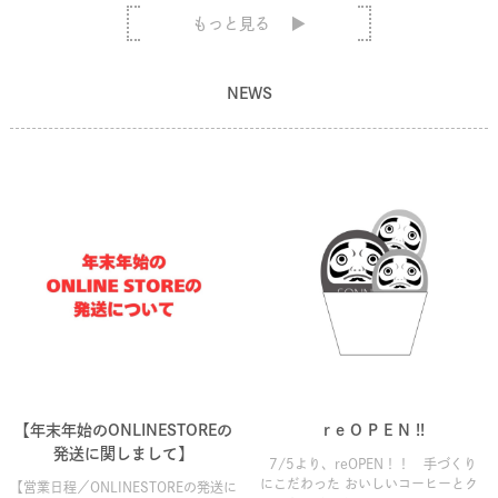
もっと見る
NEWS
【年末年始のONLINESTOREの
r e O P E N !!
発送に関しまして】
7/5より、reOPEN！！ 手づくり
にこだわった おいしいコーヒーとク
【営業日程／ONLINESTOREの発送に