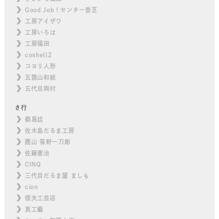
Good Job！センター香芝
工房アイザワ
工房いろは
工房福田
coshell2
コヨリ人形
五箇山和紙
五代目両村
さ行
蔡易廷
佐木島だるま工房
鷹山 笹野一刀彫
佐藤憲治
CINQ
三代目だるま屋 ましも
cion
信夫工芸店
真工藝