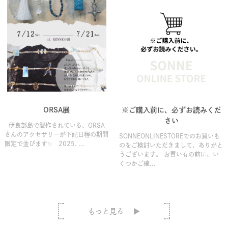
ORSA展
※ご購入前に、必ずお読みくだ
さい
伊良部島で製作されている、ORSA
さんのアクセサリーが下記日程の期間
SONNEONLINESTOREでのお買いも
限定で並びます✨ 2025. ...
のをご検討いただきまして、ありがと
うございます。 お買いもの前に、い
くつかご確...
もっと見る