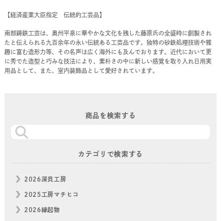
【経済産業大臣指定 伝統的工芸品】
南部鋳鉄工芸は、奥州平泉に華やかな文化を残した藤原氏の全盛時に創製され
たと伝えられる九百余年の永い伝統ある工芸品です。独特の砂鉄処理技術や雅
趣に富む造形力等、その名声は広く海外にも及んでおります。近代において更
に秀でた造型と巧みな技法により、素朴さの中に新しい感覚を取り入れ日用実
用品として、また、室内装飾品として愛好されています。
商品を検索する
カテゴリで検索する
2026深貝工房
2025工房マチヒコ
2026縁起物