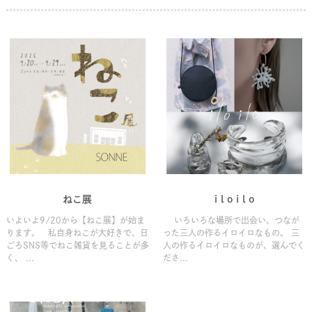
ねこ展
i l o i l o
いよいよ9/20から【ねこ展】が始ま
いろいろな場所で出会い、つなが
ります。 私自身ねこが大好きで、日
った三人の作るイロイロなもの。 三
ごろSNS等でねこ雑貨を見ることが多
人の作るイロイロなものが、選んでく
く、 ...
ださ...