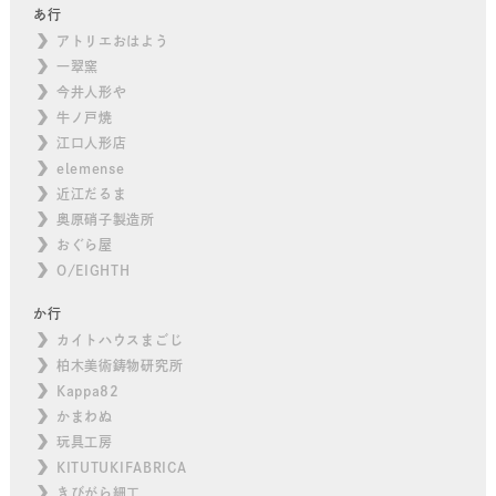
あ行
アトリエおはよう
一翠窯
今井人形や
牛ノ戸焼
江口人形店
elemense
近江だるま
奥原硝子製造所
おぐら屋
O/EIGHTH
か行
カイトハウスまごじ
柏木美術鋳物研究所
Kappa82
かまわぬ
玩具工房
KITUTUKIFABRICA
きびがら細工