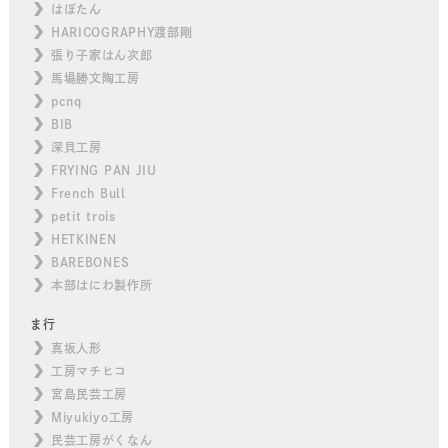
はぼたん
HARICOGRAPHY渡部剛
張り子家はん次郎
馬場勝文陶工房
pcnq
BIB
深貝工房
FRYING PAN JIU
French Bull
petit trois
HETKINEN
BAREBONES
本部はにわ製作所
ま行
真坂人形
工房マチヒコ
宮島民芸工房
Miyukiyo工房
民芸工房がくなん