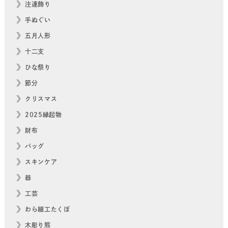
注連飾り
手ぬぐい
五月人形
十二支
ひな祭り
節分
クリスマス
2025縁起物
財布
バッグ
スキンケア
器
工芸
わら細工たくぼ
木彫り熊