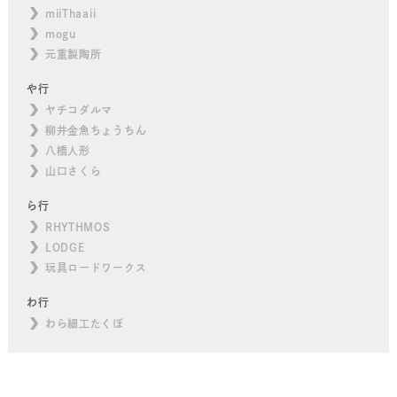
miiThaaii
mogu
元重製陶所
や行
ヤチコダルマ
柳井金魚ちょうちん
八橋人形
山口さくら
ら行
RHYTHMOS
LODGE
玩具ロードワークス
わ行
わら細工たくぼ