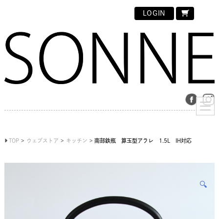
LOGIN
TOP
ウェブストア
キッチン
南部鉄瓶 算玉型アラレ 1.5L IH対応
🔍