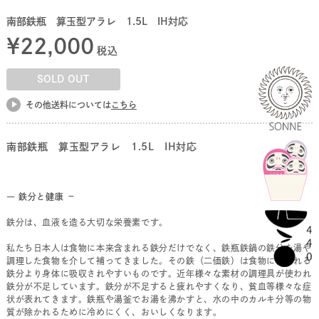
南部鉄瓶 算玉型アラレ 1.5L IH対応
¥
22,000
税込
SOLD OUT
その他送料については
こちら
南部鉄瓶 算玉型アラレ 1.5L IH対応
― 鉄分と健康 －
鉄分は、血液を造る大切な栄養素です。
私たち日本人は食物に本来含まれる鉄分だけでなく、鉄瓶鉄鍋の鉄分を湯や
調理した食物を介して補ってきました。その鉄（二価鉄）は食物に含まれる
鉄分より身体に吸収されやすいものです。近年様々な素材の調理具が使われ
鉄分が不足しています。鉄分が不足すると疲れやすくなり、貧血等様々な症
状が表れてきます。鉄瓶や湯釜でお湯を沸かすと、水の中のカルキ分等の物
質が除かれるために冷めにくく、おいしくなります。