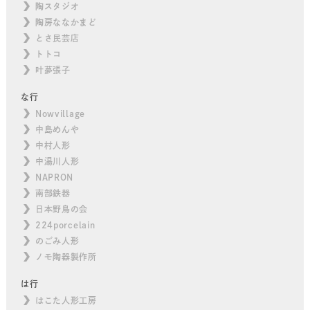
陶スタジオ
陶房ななかまど
とさ民芸店
トトコ
叶夢張子
な行
Nowvillage
中島めんや
中村人形
中湯川人形
NAPRON
南部鉄器
日本野鳥の会
224porcelain
のごみ人形
ノモ陶器製作所
は行
はこた人形工房