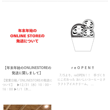
【年末年始のONLINESTOREの
r e O P E N !!
発送に関しまして】
7/5より、reOPEN！！ 手づくり
にこだわった おいしいコーヒーとク
【営業日程／ONLINESTOREの発送に
ラフトアイスクリーム。 ...
ついて】 ▶12/31（水）10：00－
16：00 ▶1/1（木...