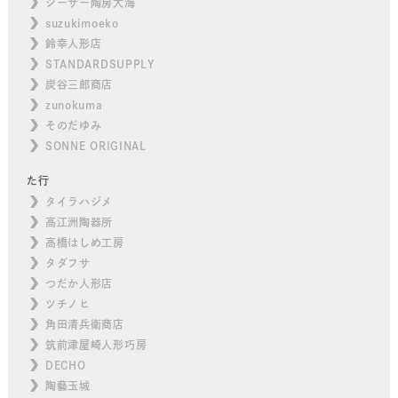
シーサー陶房大海
suzukimoeko
鈴幸人形店
STANDARDSUPPLY
炭谷三郎商店
zunokuma
そのだゆみ
SONNE ORIGINAL
た行
タイラハジメ
高江洲陶器所
高橋はしめ工房
タダフサ
つだか人形店
ツチノヒ
角田清兵衛商店
筑前津屋崎人形巧房
DECHO
陶藝玉城