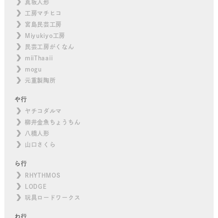
真坂人形
工房マチヒコ
宮島民芸工房
Miyukiyo工房
民芸工房がくなん
miiThaaii
mogu
元重製陶所
や行
ヤチコダルマ
柳井金魚ちょうちん
八橋人形
山口さくら
ら行
RHYTHMOS
LODGE
玩具ロードワークス
わ行