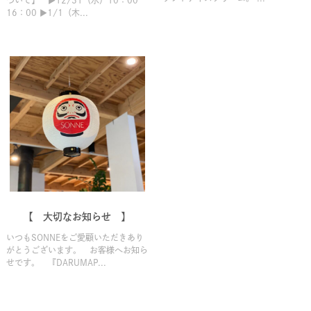
ついて】 ▶12/31（水）10：00－
16：00 ▶1/1（木...
【 大切なお知らせ 】
いつもSONNEをご愛顧いただきあり
がとうございます。 お客様へお知ら
せです。 『DARUMAP...