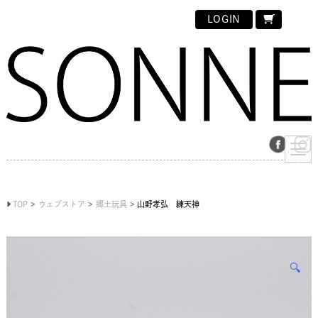
LOGIN
TOP
ウェブストア
郷土玩具
山野孝弘 練天神
🔍