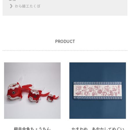
わら細工たくぼ
PRODUCT
柳井金魚ちょうちん
かまわぬ あやかしてぬぐい