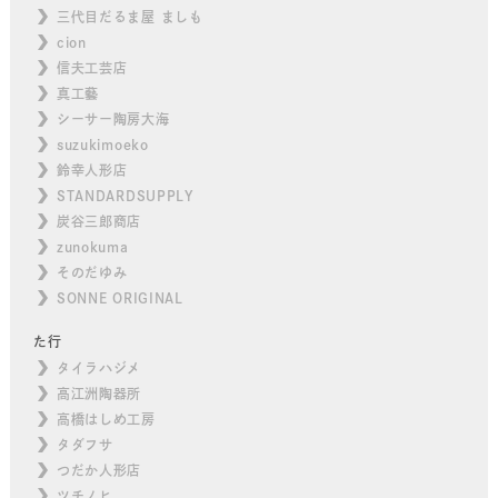
三代目だるま屋 ましも
cion
信夫工芸店
真工藝
シーサー陶房大海
suzukimoeko
鈴幸人形店
STANDARDSUPPLY
炭谷三郎商店
zunokuma
そのだゆみ
SONNE ORIGINAL
た行
タイラハジメ
高江洲陶器所
高橋はしめ工房
タダフサ
つだか人形店
ツチノヒ