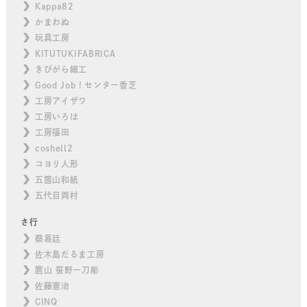
Kappa82
かまわぬ
玩具工房
KITUTUKIFABRICA
きびがら細工
Good Job！センター香芝
工房アイザワ
工房いろは
工房福田
coshell2
コヨリ人形
五箇山和紙
五代目両村
さ行
蔡易廷
佐木島だるま工房
鷹山 笹野一刀彫
佐藤憲治
CINQ