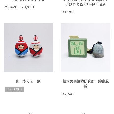
／妖怪てぬぐい使い 薄灰
¥
2,420
–
¥
3,960
¥
1,980
山口さくら 祭
柏木美術鋳物研究所 鈴虫風
鈴
SOLD OUT
¥
2,640