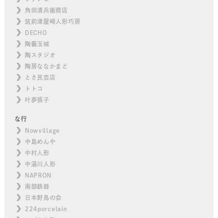
角田清兵衛商店
筑前津屋崎人形巧房
DECHO
陶藝玉城
陶スタジオ
陶房ななかまど
とさ民芸店
トトコ
叶夢張子
な行
Nowvillage
中島めんや
中村人形
中湯川人形
NAPRON
南部鉄器
日本野鳥の会
224porcelain