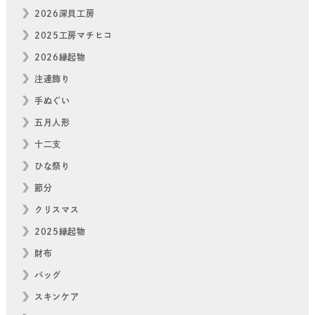
2026深貝工房
2025工房マチヒコ
2026縁起物
注連飾り
手ぬぐい
五月人形
十二支
ひな祭り
節分
クリスマス
2025縁起物
財布
バッグ
スキンケア