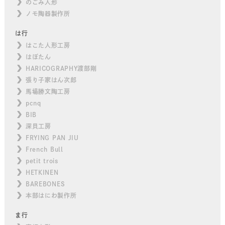
のごみ人形
ノモ陶器製作所
は行
はこた人形工房
はぼたん
HARICOGRAPHY渡部剛
張り子家はん次郎
馬場勝文陶工房
pcnq
BIB
深貝工房
FRYING PAN JIU
French Bull
petit trois
HETKINEN
BAREBONES
本部はにわ製作所
ま行