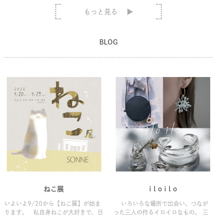
もっと見る
BLOG
ねこ展
i l o i l o
いよいよ9/20から【ねこ展】が始ま
いろいろな場所で出会い、つなが
ります。 私自身ねこが大好きで、日
った三人の作るイロイロなもの。 三