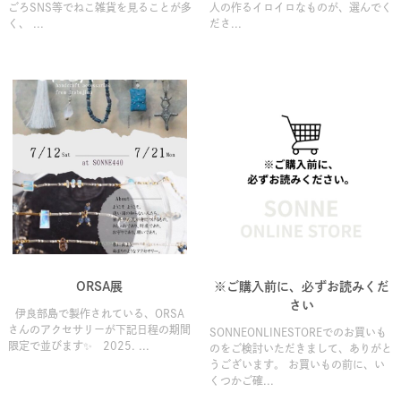
ごろSNS等でねこ雑貨を見ることが多
人の作るイロイロなものが、選んでく
く、 ...
ださ...
ORSA展
※ご購入前に、必ずお読みくだ
さい
伊良部島で製作されている、ORSA
さんのアクセサリーが下記日程の期間
SONNEONLINESTOREでのお買いも
限定で並びます✨ 2025. ...
のをご検討いただきまして、ありがと
うございます。 お買いもの前に、い
くつかご確...