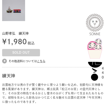
山野孝弘 練天神
¥
1,980
税込
SOLD OUT
その他送料については
こちら
練天神
出雲地方では男の子が賢く健やかに育つよう願いを込め、初節句に天神様を
贈る風習があります。練天神は、郷土玩具「松江のお宮」の堂内天神とし
て、そのお宮の特色であるおとし曾木のおがくずを用いて生まれたねりもの
で、胡粉を生かした彩色はかつて広く名を馳せた出雲の泥天神「今市天神」
に倣ったものであります。