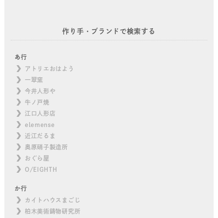
作り手・ブランドで検索する
あ行
アトリエおはよう
一翠窯
今井人形や
牛ノ戸焼
江口人形店
elemense
近江だるま
奥原硝子製造所
おぐら屋
O/EIGHTH
か行
カイトハウスまごじ
柏木美術鋳物研究所