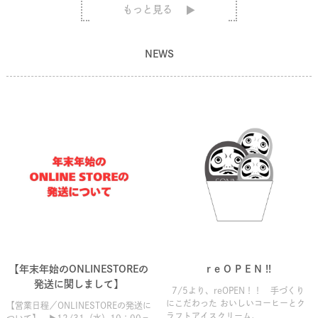
もっと見る
NEWS
【年末年始のONLINESTOREの
r e O P E N !!
発送に関しまして】
7/5より、reOPEN！！ 手づくり
にこだわった おいしいコーヒーとク
【営業日程／ONLINESTOREの発送に
ラフトアイスクリーム。 ...