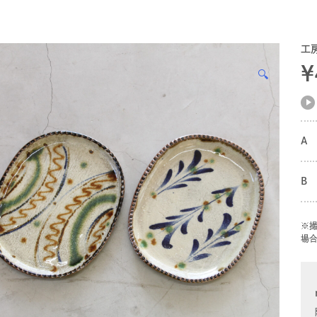
工
¥
🔍
A
B
※
場