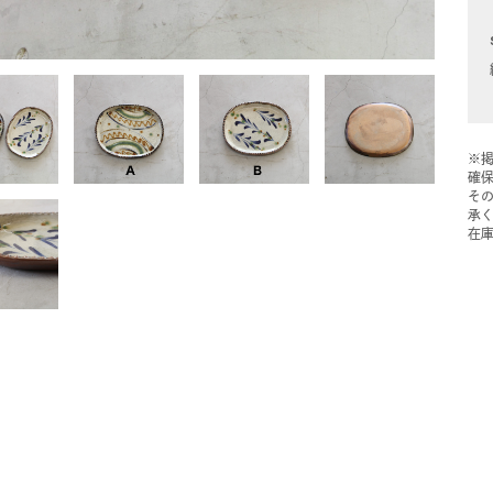
※
確
そ
承
在