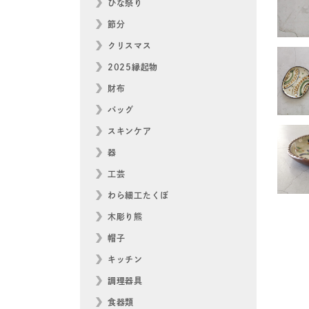
ひな祭り
節分
クリスマス
2025縁起物
財布
バッグ
スキンケア
器
工芸
わら細工たくぼ
木彫り熊
帽子
キッチン
調理器具
食器類