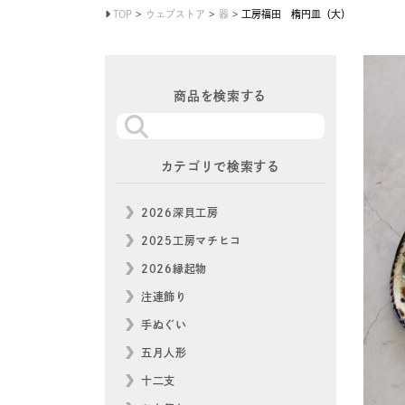
TOP
ウェブストア
器
工房福田 楕円皿（大）
商品を検索する
カテゴリで検索する
2026深貝工房
2025工房マチヒコ
2026縁起物
注連飾り
手ぬぐい
五月人形
十二支