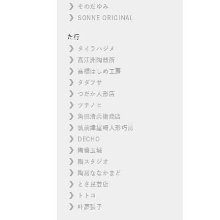
そのだゆみ
SONNE ORIGINAL
た行
タイラハジメ
高江洲陶器所
高橋はしめ工房
タダフサ
つだか人形店
ツチノヒ
角田清兵衛商店
筑前津屋崎人形巧房
DECHO
陶藝玉城
陶スタジオ
陶房ななかまど
とさ民芸店
トトコ
叶夢張子