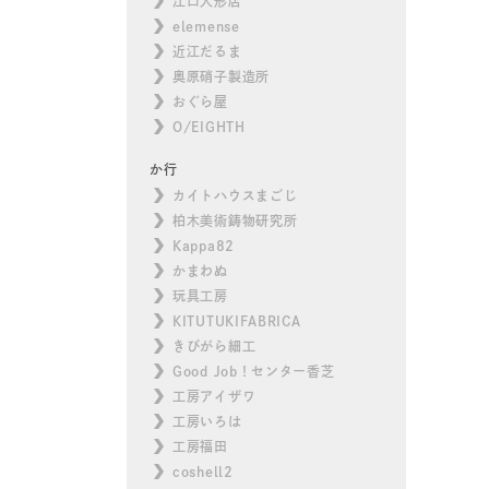
江口人形店
elemense
近江だるま
奥原硝子製造所
おぐら屋
O/EIGHTH
か行
カイトハウスまごじ
柏木美術鋳物研究所
Kappa82
かまわぬ
玩具工房
KITUTUKIFABRICA
きびがら細工
Good Job！センター香芝
工房アイザワ
工房いろは
工房福田
coshell2