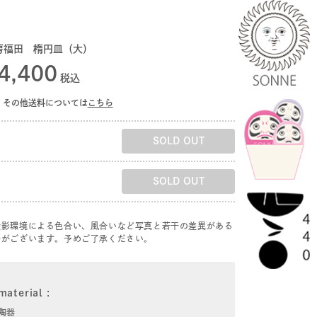
房福田 楕円皿（大）
4,400
税込
その他送料については
こちら
SOLD OUT
SOLD OUT
撮影環境による色合い、風合いなど写真と若干の差異がある
合がございます。予めご了承ください。
material
陶器