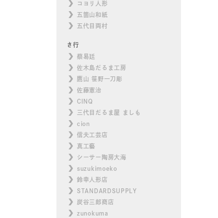
コヨリ人形
五箇山和紙
五代目両村
さ行
蔡易廷
佐木島だるま工房
鷹山 笹野一刀彫
佐藤憲治
CINQ
三代目だるま屋 ましも
cion
信夫工芸店
真工藝
シーサー陶房大海
suzukimoeko
鈴幸人形店
STANDARDSUPPLY
炭谷三郎商店
zunokuma