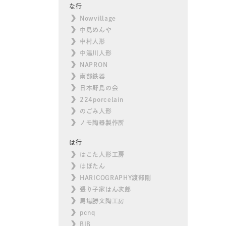
な行
Nowvillage
中島めんや
中村人形
中湯川人形
NAPRON
南部鉄器
日本野鳥の会
224porcelain
のごみ人形
ノモ陶器製作所
は行
はこた人形工房
はぼたん
HARICOGRAPHY渡部剛
張り子家はん次郎
馬場勝文陶工房
pcnq
BIB