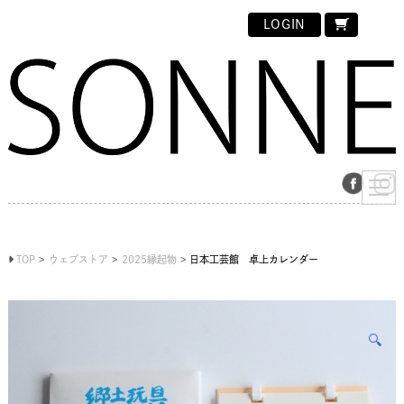
LOGIN
TOP
ウェブストア
2025縁起物
日本工芸館 卓上カレンダー
🔍