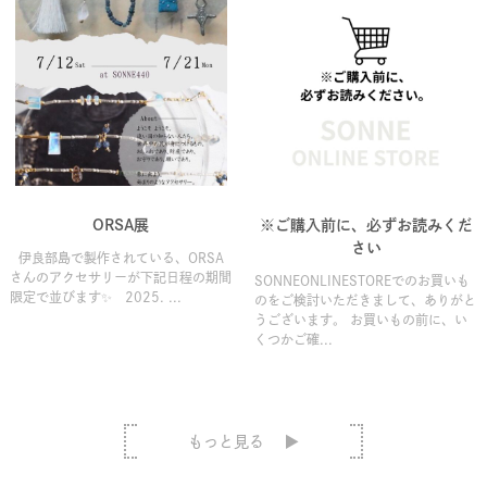
ORSA展
※ご購入前に、必ずお読みくだ
さい
伊良部島で製作されている、ORSA
さんのアクセサリーが下記日程の期間
SONNEONLINESTOREでのお買いも
限定で並びます✨ 2025. ...
のをご検討いただきまして、ありがと
うございます。 お買いもの前に、い
くつかご確...
もっと見る