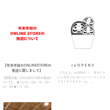
【年末年始のONLINESTOREの
r e O P E N !!
発送に関しまして】
7/5より、reOPEN！！ 手づくり
にこだわった おいしいコーヒーとク
【営業日程／ONLINESTOREの発送に
ラフトアイスクリーム。 ...
ついて】 ▶12/31（水）10：00－
16：00 ▶1/1（木...