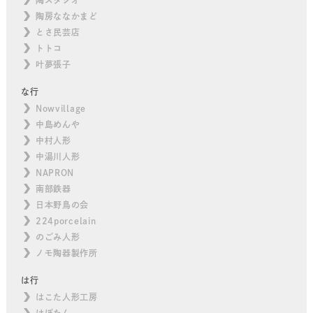
陶房ななかまど
とさ民芸店
トトコ
叶夢張子
な行
Nowvillage
中島めんや
中村人形
中湯川人形
NAPRON
南部鉄器
日本野鳥の会
224porcelain
のごみ人形
ノモ陶器製作所
は行
はこた人形工房
はぼたん