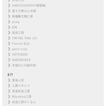
HARICOGRAPHY渡部剛
張り子家はん次郎
馬場勝文陶工房
pcnq
BIB
深貝工房
FRYING PAN JIU
French Bull
petit trois
HETKINEN
BAREBONES
本部はにわ製作所
ま行
真坂人形
工房マチヒコ
宮島民芸工房
Miyukiyo工房
民芸工房がくなん