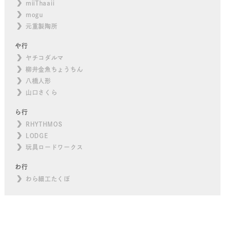
miiThaaii
mogu
元重製陶所
や行
ヤチコダルマ
柳井金魚ちょうちん
八橋人形
山口さくら
ら行
RHYTHMOS
LODGE
玩具ロードワークス
わ行
わら細工たくぼ