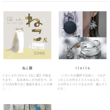
ねこ展
i l o i l o
いよいよ9/20から【ねこ展】が始ま
いろいろな場所で出会い、つなが
ります。 私自身ねこが大好きで、日
った三人の作るイロイロなもの。 三
ごろSNS等でねこ雑貨を見ることが多
人の作るイロイロなものが、選んでく
く、 ...
ださ...