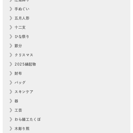
手ぬぐい
五月人形
十二支
ひな祭り
節分
クリスマス
2025縁起物
財布
バッグ
スキンケア
器
工芸
わら細工たくぼ
木彫り熊