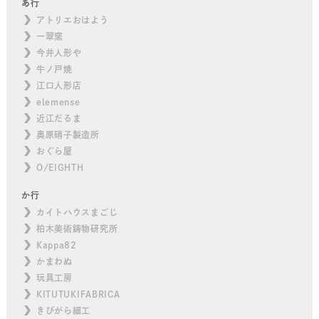
あ行
アトリエおはよう
一翠窯
今井人形や
牛ノ戸焼
江口人形店
elemense
近江だるま
奥原硝子製造所
おぐら屋
O/EIGHTH
か行
カイトハウスまごじ
柏木美術鋳物研究所
Kappa82
かまわぬ
玩具工房
KITUTUKIFABRICA
きびがら細工