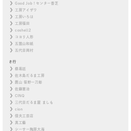
Good Job！センター香芝
工房アイザワ
工房いろは
工房福田
coshell2
コヨリ人形
五箇山和紙
五代目両村
さ行
蔡易廷
佐木島だるま工房
鷹山 笹野一刀彫
佐藤憲治
CINQ
三代目だるま屋 ましも
cion
信夫工芸店
真工藝
シーサー陶房大海