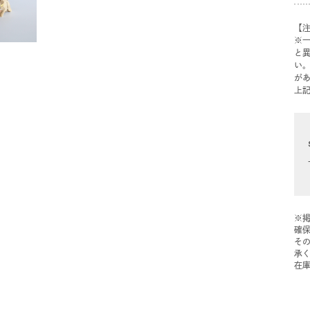
【
※
と
い
が
上
※
確
そ
承
在