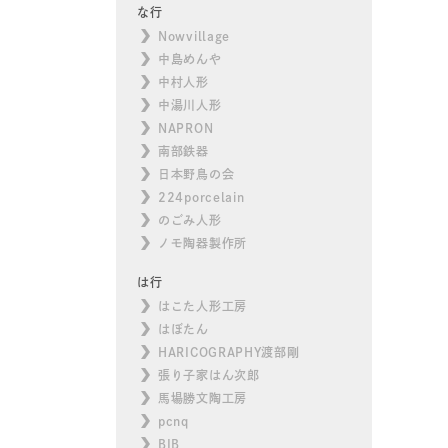
な行
Nowvillage
中島めんや
中村人形
中湯川人形
NAPRON
南部鉄器
日本野鳥の会
224porcelain
のごみ人形
ノモ陶器製作所
は行
はこた人形工房
はぼたん
HARICOGRAPHY渡部剛
張り子家はん次郎
馬場勝文陶工房
pcnq
BIB