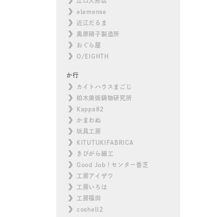
江口人形店
elemense
近江だるま
奥原硝子製造所
おぐら屋
O/EIGHTH
か行
カイトハウスまごじ
柏木美術鋳物研究所
Kappa82
かまわぬ
玩具工房
KITUTUKIFABRICA
きびがら細工
Good Job！センター香芝
工房アイザワ
工房いろは
工房福田
coshell2