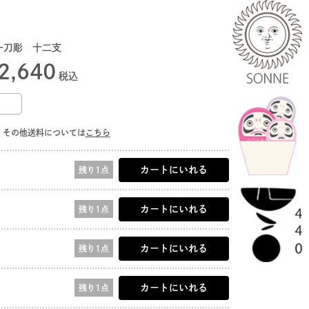
一刀彫 十二支
2,640
税込
その他送料については
こちら
カートにいれる
残り1点
カートにいれる
残り1点
カートにいれる
残り1点
カートにいれる
残り1点