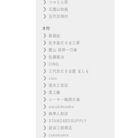
コヨリ人形
五箇山和紙
五代目両村
さ行
蔡易廷
佐木島だるま工房
鷹山 笹野一刀彫
佐藤憲治
CINQ
三代目だるま屋 ましも
cion
信夫工芸店
真工藝
シーサー陶房大海
suzukimoeko
鈴幸人形店
STANDARDSUPPLY
炭谷三郎商店
zunokuma