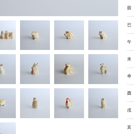
辰
巳
午
未
申
酉
戌
亥