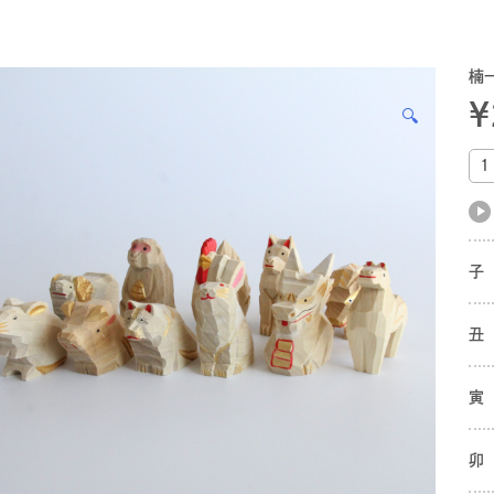
楠
¥
🔍
子
丑
寅
卯