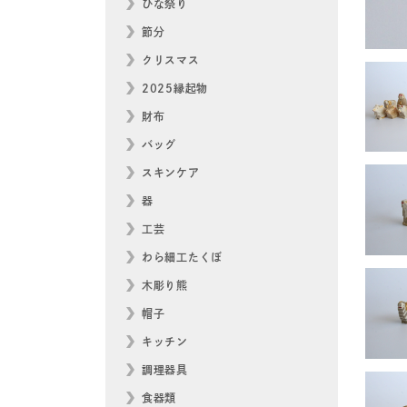
ひな祭り
節分
クリスマス
2025縁起物
財布
バッグ
スキンケア
器
工芸
わら細工たくぼ
木彫り熊
帽子
キッチン
調理器具
食器類