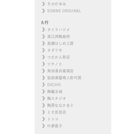
そのだゆみ
SONNE ORIGINAL
た行
タイラハジメ
高江洲陶器所
高橋はしめ工房
タダフサ
つだか人形店
ツチノヒ
角田清兵衛商店
筑前津屋崎人形巧房
DECHO
陶藝玉城
陶スタジオ
陶房ななかまど
とさ民芸店
トトコ
叶夢張子