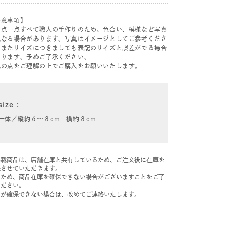
注意事項】
一点一点すべて職人の手作りのため、色合い、模様など写真
異なる場合があります。写真はイメージとしてご参考くださ
。またサイズにつきましても表記のサイズと誤差がでる場合
あります。予めご了承ください。
記の点をご理解の上でご購入をお願いいたします。
size
一体／縦約６～８cm 横約８cm
掲載商品は、店舗在庫と共有しているため、ご注文後に在庫を
保させていただきます。
のため、商品在庫を確保できない場合がございますことをご了
ください。
庫が確保できない場合は、改めてご連絡いたします。