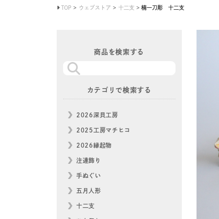
TOP
ウェブストア
十二支
楠一刀彫 十二支
商品を検索する
カテゴリで検索する
2026深貝工房
2025工房マチヒコ
2026縁起物
注連飾り
手ぬぐい
五月人形
十二支