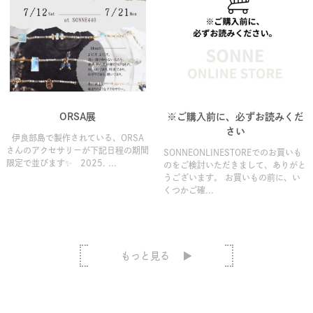
ORSA展
※ご購入前に、必ずお読みくだ
さい
伊良部島で製作されている、ORSA
さんのアクセサリーが下記日程の期間
SONNEONLINESTOREでのお買いも
限定で並びます✨ 2025. ...
のをご検討いただきまして、ありがと
うございます。 お買いもの前に、い
くつかご確...
もっと見る