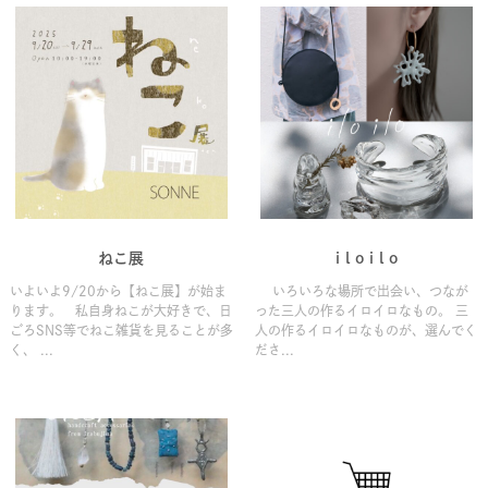
ねこ展
i l o i l o
いよいよ9/20から【ねこ展】が始ま
いろいろな場所で出会い、つなが
ります。 私自身ねこが大好きで、日
った三人の作るイロイロなもの。 三
ごろSNS等でねこ雑貨を見ることが多
人の作るイロイロなものが、選んでく
く、 ...
ださ...