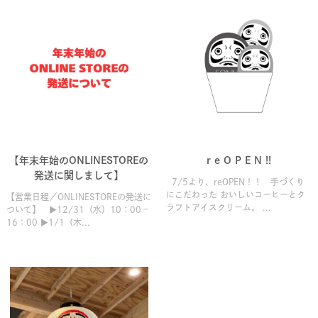
【年末年始のONLINESTOREの
r e O P E N !!
発送に関しまして】
7/5より、reOPEN！！ 手づくり
にこだわった おいしいコーヒーとク
【営業日程／ONLINESTOREの発送に
ラフトアイスクリーム。 ...
ついて】 ▶12/31（水）10：00－
16：00 ▶1/1（木...