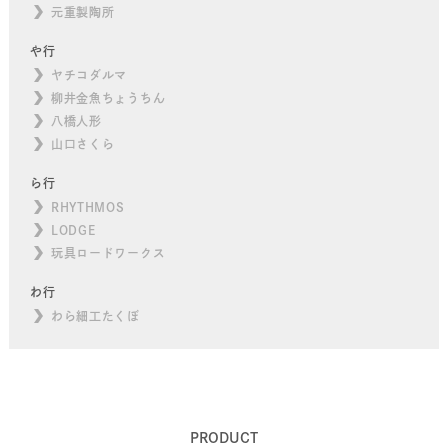
元重製陶所
や行
ヤチコダルマ
柳井金魚ちょうちん
八橋人形
山口さくら
ら行
RHYTHMOS
LODGE
玩具ロードワークス
わ行
わら細工たくぼ
PRODUCT