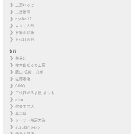
工房いろは
工房福田
coshell2
コヨリ人形
五箇山和紙
五代目両村
さ行
蔡易廷
佐木島だるま工房
鷹山 笹野一刀彫
佐藤憲治
CINQ
三代目だるま屋 ましも
cion
信夫工芸店
真工藝
シーサー陶房大海
suzukimoeko
鈴幸人形店