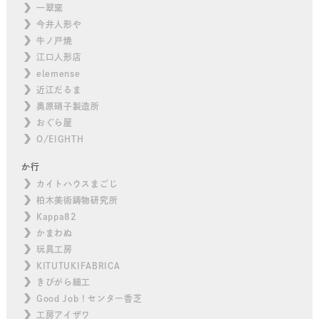
一翠窯
今井人形や
牛ノ戸焼
江口人形店
elemense
近江だるま
奥原硝子製造所
おぐら屋
O/EIGHTH
か行
カイトハウスまごじ
柏木美術鋳物研究所
Kappa82
かまわぬ
玩具工房
KITUTUKIFABRICA
きびがら細工
Good Job！センター香芝
工房アイザワ