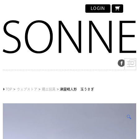
LOGIN
TOP
ウェブストア
郷土玩具
津屋崎人形 玉うさぎ
🔍