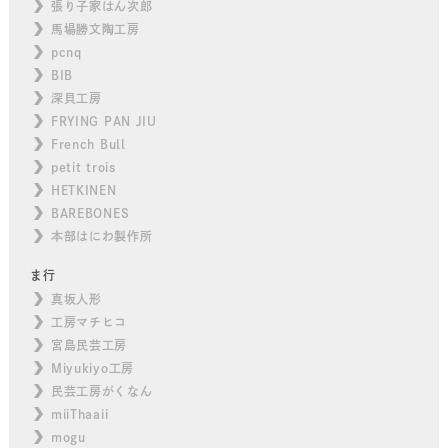
張り子家はん次郎
馬場勝文陶工房
pcnq
BIB
深貝工房
FRYING PAN JIU
French Bull
petit trois
HETKINEN
BAREBONES
本部はにわ製作所
ま行
真坂人形
工房マチヒコ
宮島民芸工房
Miyukiyo工房
民芸工房がくなん
miiThaaii
mogu