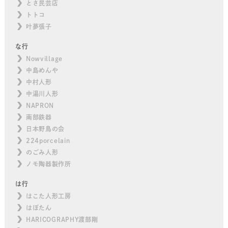
とさ民芸店
トトコ
叶夢張子
な行
Nowvillage
中島めんや
中村人形
中湯川人形
NAPRON
南部鉄器
日本野鳥の会
224porcelain
のごみ人形
ノモ陶器製作所
は行
はこた人形工房
はぼたん
HARICOGRAPHY渡部剛