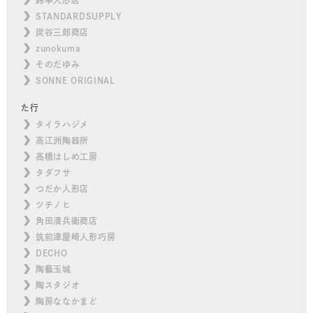
STANDARDSUPPLY
炭谷三郎商店
zunokuma
そのだゆみ
SONNE ORIGINAL
た行
タイラハジメ
高江洲陶器所
高橋はしめ工房
タダフサ
つだか人形店
ツチノヒ
角田清兵衛商店
筑前津屋崎人形巧房
DECHO
陶藝玉城
陶スタジオ
陶房ななかまど