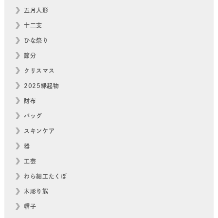
五月人形
十二支
ひな祭り
節分
クリスマス
2025縁起物
財布
バッグ
スキンケア
器
工芸
わら細工たくぼ
木彫り熊
帽子