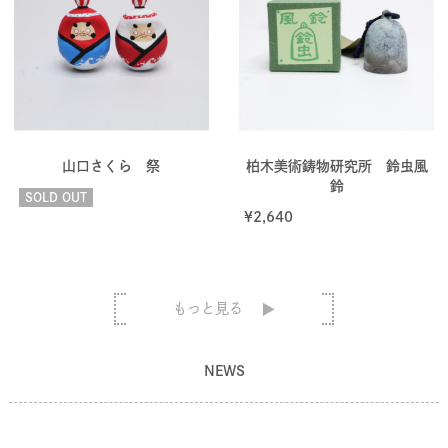
山口さくら 祭
柏木美術鋳物研究所 鈴虫風
鈴
SOLD OUT
¥
2,640
もっと見る
NEWS