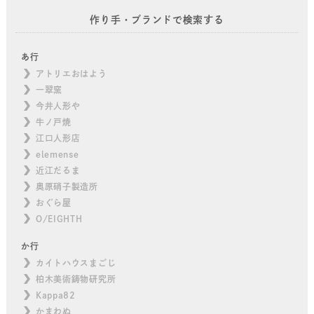
作り手・ブランドで検索する
あ行
アトリエおはよう
一翠窯
今井人形や
牛ノ戸焼
江口人形店
elemense
近江だるま
奥原硝子製造所
おぐら屋
O/EIGHTH
か行
カイトハウスまごじ
柏木美術鋳物研究所
Kappa82
かまわぬ