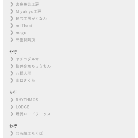
宮島民芸工房
Miyukiyo工房
民芸工房がくなん
miiThaaii
mogu
元重製陶所
や行
ヤチコダルマ
柳井金魚ちょうちん
八橋人形
山口さくら
ら行
RHYTHMOS
LODGE
玩具ロードワークス
わ行
わら細工たくぼ