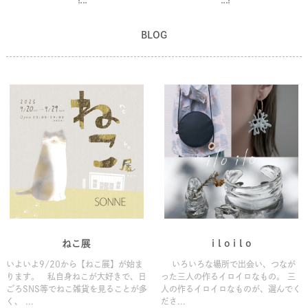
BLOG
ねこ展
i l o i l o
いよいよ9/20から【ねこ展】が始ま
いろいろな場所で出会い、つなが
ります。 私自身ねこが大好きで、日
った三人の作るイロイロなもの。 三
ごろSNS等でねこ雑貨を見ることが多
人の作るイロイロなものが、選んでく
く、 ...
ださ...