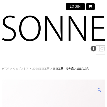
LOGIN
TOP
ウェブストア
2026深貝工房
深貝工房 登り窯／板皿(大)④
🔍