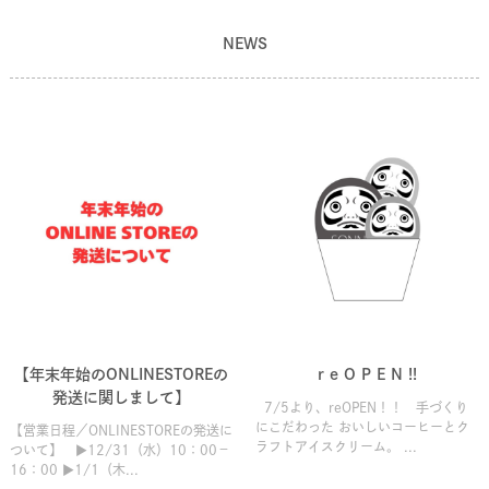
NEWS
【年末年始のONLINESTOREの
r e O P E N !!
発送に関しまして】
7/5より、reOPEN！！ 手づくり
にこだわった おいしいコーヒーとク
【営業日程／ONLINESTOREの発送に
ラフトアイスクリーム。 ...
ついて】 ▶12/31（水）10：00－
16：00 ▶1/1（木...