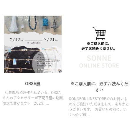
ORSA展
※ご購入前に、必ずお読みくだ
さい
伊良部島で製作されている、ORSA
さんのアクセサリーが下記日程の期間
SONNEONLINESTOREでのお買いも
限定で並びます✨ 2025. ...
のをご検討いただきまして、ありがと
うございます。 お買いもの前に、い
くつかご確...