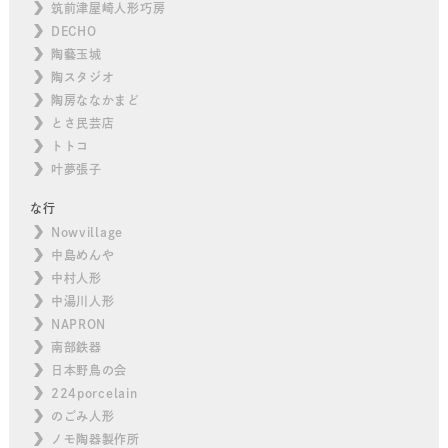
筑前津屋崎人形巧房
DECHO
陶藝玉城
陶スタジオ
陶房ななかまど
とさ民芸店
トトコ
叶夢張子
な行
Nowvillage
中島めんや
中村人形
中湯川人形
NAPRON
南部鉄器
日本野鳥の会
224porcelain
のごみ人形
ノモ陶器製作所