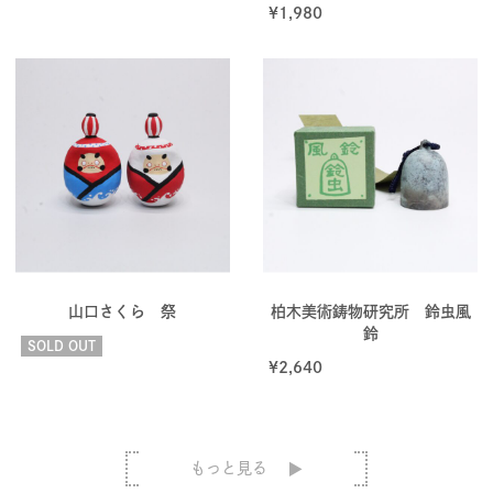
¥
1,980
山口さくら 祭
柏木美術鋳物研究所 鈴虫風
鈴
SOLD OUT
¥
2,640
もっと見る