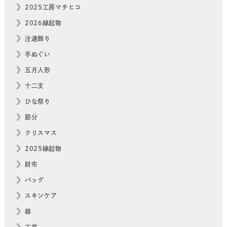
2025工房マチヒコ
2026縁起物
注連飾り
手ぬぐい
五月人形
十二支
ひな祭り
節分
クリスマス
2025縁起物
財布
バッグ
スキンケア
器
工芸