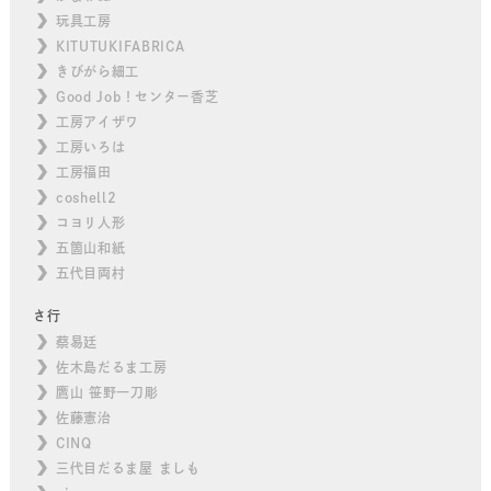
玩具工房
KITUTUKIFABRICA
きびがら細工
Good Job！センター香芝
工房アイザワ
工房いろは
工房福田
coshell2
コヨリ人形
五箇山和紙
五代目両村
さ行
蔡易廷
佐木島だるま工房
鷹山 笹野一刀彫
佐藤憲治
CINQ
三代目だるま屋 ましも