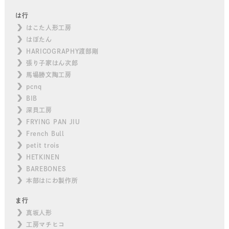
は行
はこた人形工房
はぼたん
HARICOGRAPHY渡部剛
張り子家はん次郎
馬場勝文陶工房
pcnq
BIB
深貝工房
FRYING PAN JIU
French Bull
petit trois
HETKINEN
BAREBONES
本部はにわ製作所
ま行
真坂人形
工房マチヒコ