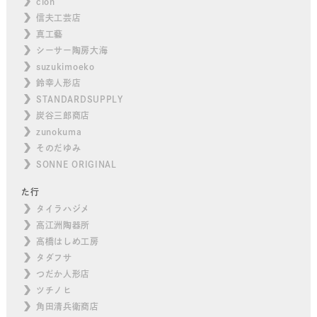
cion
信夫工芸店
真工藝
シーサー陶房大海
suzukimoeko
鈴幸人形店
STANDARDSUPPLY
炭谷三郎商店
zunokuma
そのだゆみ
SONNE ORIGINAL
た行
タイラハジメ
高江洲陶器所
高橋はしめ工房
タダフサ
つだか人形店
ツチノヒ
角田清兵衛商店