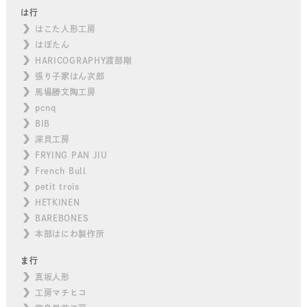
は行
はこた人形工房
はぼたん
HARICOGRAPHY渡部剛
張り子家はん次郎
馬場勝文陶工房
pcnq
BIB
深貝工房
FRYING PAN JIU
French Bull
petit trois
HETKINEN
BAREBONES
本部はにわ製作所
ま行
真坂人形
工房マチヒコ