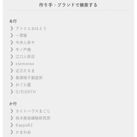
作り手・ブランドで検索する
あ行
アトリエおはよう
一翠窯
今井人形や
牛ノ戸焼
江口人形店
elemense
近江だるま
奥原硝子製造所
おぐら屋
O/EIGHTH
か行
カイトハウスまごじ
柏木美術鋳物研究所
Kappa82
かまわぬ