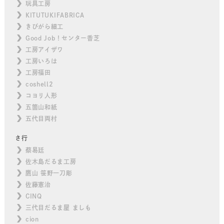
玩具工房
KITUTUKIFABRICA
きびがら細工
Good Job！センター香芝
工房アイザワ
工房いろは
工房福田
coshell2
コヨリ人形
五箇山和紙
五代目両村
さ行
蔡易廷
佐木島だるま工房
鷹山 笹野一刀彫
佐藤憲治
CINQ
三代目だるま屋 ましも
cion