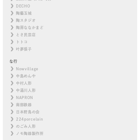
DECHO
陶藝玉城
陶スタジオ
陶房ななかまど
とさ民芸店
トトコ
叶夢張子
な行
Nowvillage
中島めんや
中村人形
中湯川人形
NAPRON
南部鉄器
日本野鳥の会
224porcelain
のごみ人形
ノモ陶器製作所