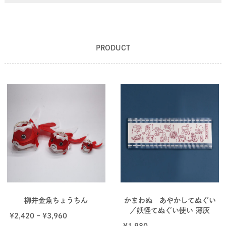
PRODUCT
柳井金魚ちょうちん
かまわぬ あやかしてぬぐい
／妖怪てぬぐい使い 薄灰
¥
2,420
–
¥
3,960
¥
1,980