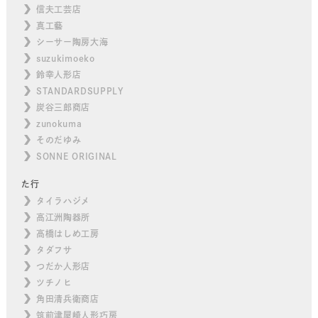
信夫工芸店
真工藝
シーサー陶房大海
suzukimoeko
鈴幸人形店
STANDARDSUPPLY
炭谷三郎商店
zunokuma
そのだゆみ
SONNE ORIGINAL
た行
タイラハジメ
高江洲陶器所
高橋はしめ工房
タダフサ
つだか人形店
ツチノヒ
角田清兵衛商店
筑前津屋崎人形巧房