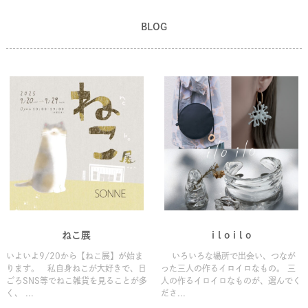
BLOG
ねこ展
i l o i l o
いよいよ9/20から【ねこ展】が始ま
いろいろな場所で出会い、つなが
ります。 私自身ねこが大好きで、日
った三人の作るイロイロなもの。 三
ごろSNS等でねこ雑貨を見ることが多
人の作るイロイロなものが、選んでく
く、 ...
ださ...