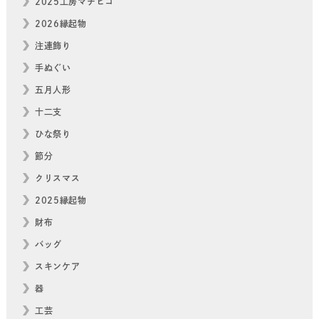
2025工房マチヒコ
2026縁起物
注連飾り
手ぬぐい
五月人形
十二支
ひな祭り
節分
クリスマス
2025縁起物
財布
バッグ
スキンケア
器
工芸