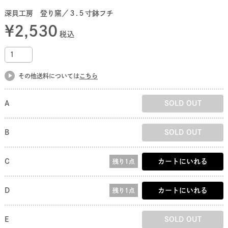
深貝工房 登り窯／３.５寸鉢フチ
¥
2,530
税込
その他送料については
こちら
A
SOLD OUT
B
SOLD OUT
C
カートにいれる
残り1点
D
カートにいれる
残り1点
E
SOLD OUT