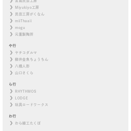
宮島民芸工房
Miyukiyo工房
民芸工房がくなん
miiThaaii
mogu
元重製陶所
や行
ヤチコダルマ
柳井金魚ちょうちん
八橋人形
山口さくら
ら行
RHYTHMOS
LODGE
玩具ロードワークス
わ行
わら細工たくぼ