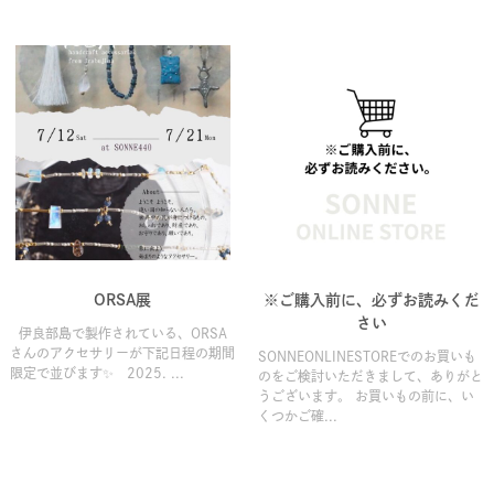
ORSA展
※ご購入前に、必ずお読みくだ
さい
伊良部島で製作されている、ORSA
さんのアクセサリーが下記日程の期間
SONNEONLINESTOREでのお買いも
限定で並びます✨ 2025. ...
のをご検討いただきまして、ありがと
うございます。 お買いもの前に、い
くつかご確...