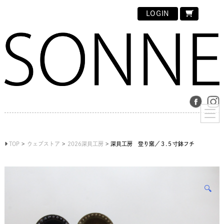
LOGIN
TOP
ウェブストア
2026深貝工房
深貝工房 登り窯／３.５寸鉢フチ
🔍