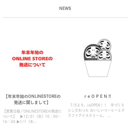
NEWS
【年末年始のONLINESTOREの
r e O P E N !!
発送に関しまして】
7/5より、reOPEN！！ 手づくり
にこだわった おいしいコーヒーとク
【営業日程／ONLINESTOREの発送に
ラフトアイスクリーム。 ...
ついて】 ▶12/31（水）10：00－
16：00 ▶1/1（木...