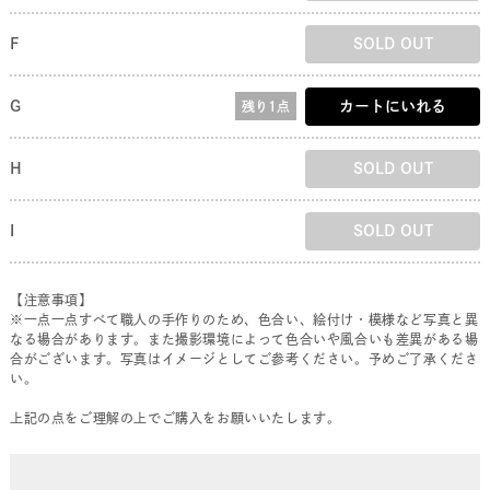
F
SOLD OUT
G
カートにいれる
残り1点
H
SOLD OUT
I
SOLD OUT
【注意事項】
※一点一点すべて職人の手作りのため、色合い、絵付け・模様など写真と異
なる場合があります。また撮影環境によって色合いや風合いも差異がある場
合がございます。写真はイメージとしてご参考ください。予めご了承くださ
い。
上記の点をご理解の上でご購入をお願いいたします。