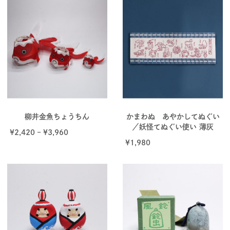
柳井金魚ちょうちん
かまわぬ あやかしてぬぐい
／妖怪てぬぐい使い 薄灰
¥
2,420
–
¥
3,960
¥
1,980