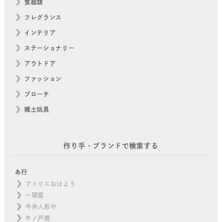
食器類
フレグランス
インテリア
ステーショナリー
アウトドア
ファッション
ブローチ
郷土玩具
作り手・ブランドで検索する
あ行
アトリエおはよう
一翠窯
今井人形や
牛ノ戸焼