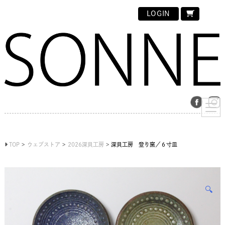
LOGIN
TOP
ウェブストア
2026深貝工房
深貝工房 登り窯／６寸皿
🔍