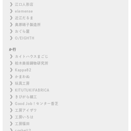
江口人形店
elemense
近江だるま
奥原硝子製造所
おぐら屋
O/EIGHTH
か行
カイトハウスまごじ
柏木美術鋳物研究所
Kappa82
かまわぬ
玩具工房
KITUTUKIFABRICA
きびがら細工
Good Job！センター香芝
工房アイザワ
工房いろは
工房福田
coshell2