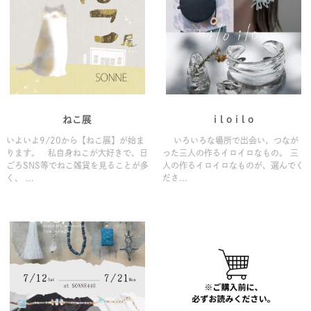
ねこ展
i l o i l o
いよいよ9/20から【ねこ展】が始ま
いろいろな場所で出会い、つなが
ります。 私自身ねこが大好きで、日
った三人の作るイロイロなもの。 三
ごろSNS等でねこ雑貨を見ることが多
人の作るイロイロなものが、選んでく
く、 ...
ださ...