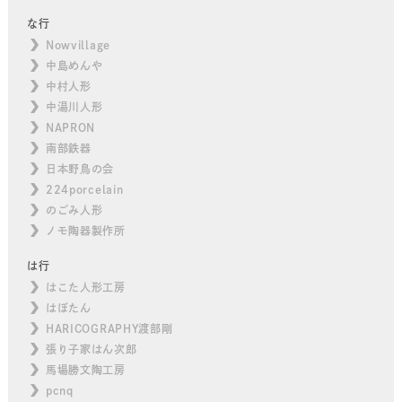
な行
Nowvillage
中島めんや
中村人形
中湯川人形
NAPRON
南部鉄器
日本野鳥の会
224porcelain
のごみ人形
ノモ陶器製作所
は行
はこた人形工房
はぼたん
HARICOGRAPHY渡部剛
張り子家はん次郎
馬場勝文陶工房
pcnq