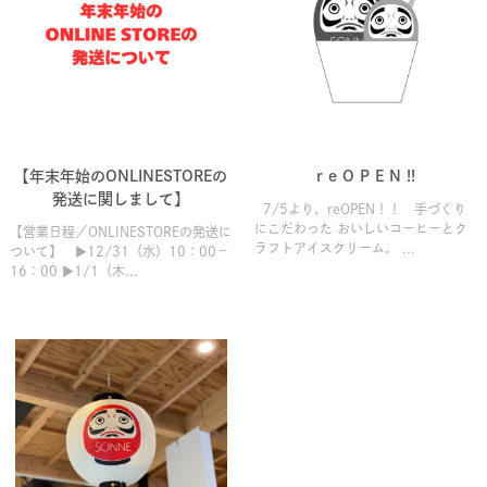
【年末年始のONLINESTOREの
r e O P E N !!
発送に関しまして】
7/5より、reOPEN！！ 手づくり
にこだわった おいしいコーヒーとク
【営業日程／ONLINESTOREの発送に
ラフトアイスクリーム。 ...
ついて】 ▶12/31（水）10：00－
16：00 ▶1/1（木...