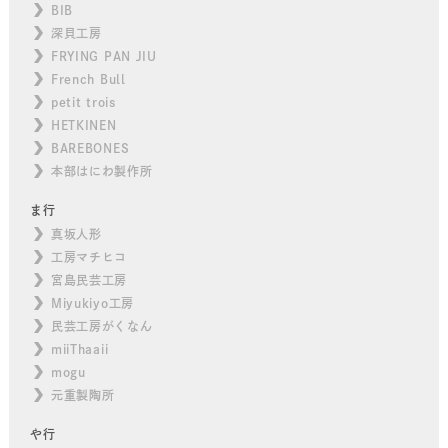
BIB
深貝工房
FRYING PAN JIU
French Bull
petit trois
HETKINEN
BAREBONES
本部はにわ製作所
ま行
真坂人形
工房マチヒコ
宮島民芸工房
Miyukiyo工房
民芸工房がくなん
miiThaaii
mogu
元重製陶所
や行