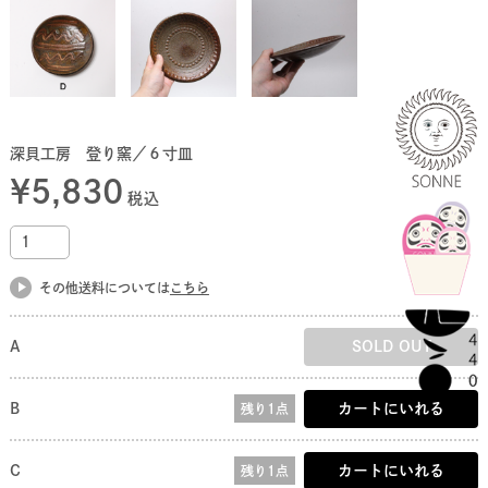
深貝工房 登り窯／６寸皿
¥
5,830
税込
その他送料については
こちら
A
SOLD OUT
B
カートにいれる
残り1点
C
カートにいれる
残り1点