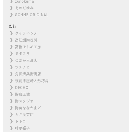
zunokuma
そのだゆみ
SONNE ORIGINAL
た行
タイラハジメ
高江洲陶器所
高橋はしめ工房
タダフサ
つだか人形店
ツチノヒ
角田清兵衛商店
筑前津屋崎人形巧房
DECHO
陶藝玉城
陶スタジオ
陶房ななかまど
とさ民芸店
トトコ
叶夢張子