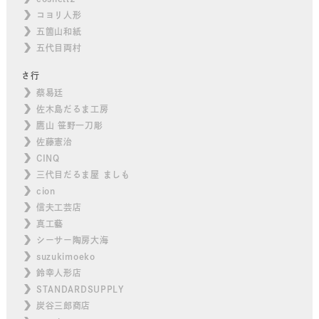
コヨリ人形
五箇山和紙
五代目両村
さ行
蔡易廷
佐木島だるま工房
鷹山 笹野一刀彫
佐藤憲治
CINQ
三代目だるま屋 ましも
cion
信夫工芸店
真工藝
シーサー陶房大海
suzukimoeko
鈴幸人形店
STANDARDSUPPLY
炭谷三郎商店