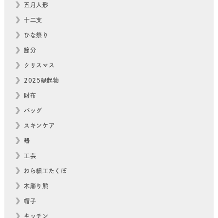
五月人形
十二支
ひな祭り
節分
クリスマス
2025縁起物
財布
バッグ
スキンケア
器
工芸
わら細工たくぼ
木彫り熊
帽子
キッチン