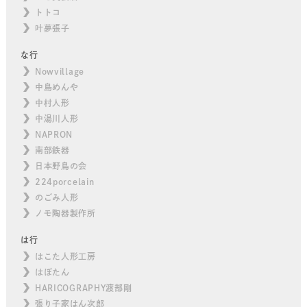
トトコ
叶夢張子
な行
Nowvillage
中島めんや
中村人形
中湯川人形
NAPRON
南部鉄器
日本野鳥の会
224porcelain
のごみ人形
ノモ陶器製作所
は行
はこた人形工房
はぼたん
HARICOGRAPHY渡部剛
張り子家はん次郎