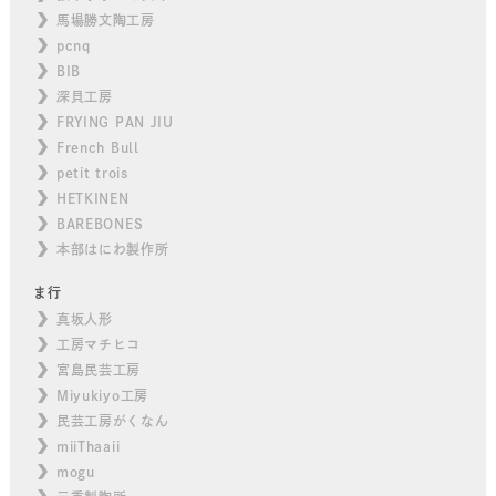
馬場勝文陶工房
pcnq
BIB
深貝工房
FRYING PAN JIU
French Bull
petit trois
HETKINEN
BAREBONES
本部はにわ製作所
ま行
真坂人形
工房マチヒコ
宮島民芸工房
Miyukiyo工房
民芸工房がくなん
miiThaaii
mogu