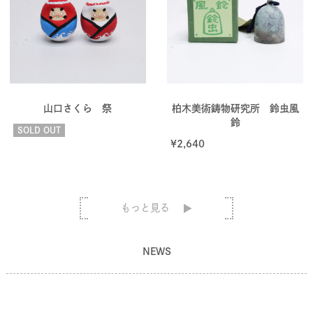
山口さくら 祭
柏木美術鋳物研究所 鈴虫風
鈴
SOLD OUT
¥
2,640
もっと見る
NEWS