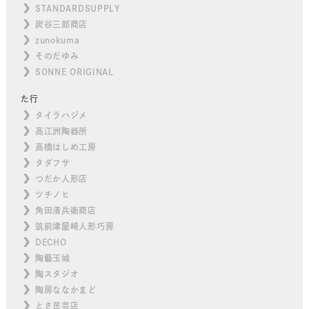
STANDARDSUPPLY
炭谷三郎商店
zunokuma
そのだゆみ
SONNE ORIGINAL
た行
タイラハジメ
高江洲陶器所
高橋はしめ工房
タダフサ
つだか人形店
ツチノヒ
角田清兵衛商店
筑前津屋崎人形巧房
DECHO
陶藝玉城
陶スタジオ
陶房ななかまど
とさ民芸店