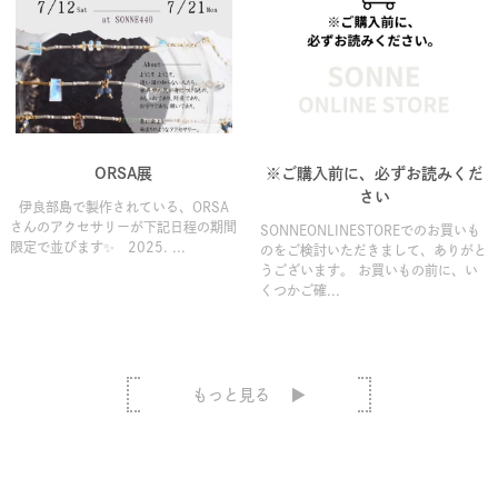
ORSA展
※ご購入前に、必ずお読みくだ
さい
伊良部島で製作されている、ORSA
さんのアクセサリーが下記日程の期間
SONNEONLINESTOREでのお買いも
限定で並びます✨ 2025. ...
のをご検討いただきまして、ありがと
うございます。 お買いもの前に、い
くつかご確...
もっと見る