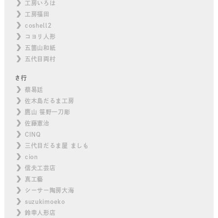
工房いろは
工房福田
coshell2
コヨリ人形
五箇山和紙
五代目両村
さ行
蔡易廷
佐木島だるま工房
鷹山 笹野一刀彫
佐藤憲治
CINQ
三代目だるま屋 ましも
cion
信夫工芸店
真工藝
シーサー陶房大海
suzukimoeko
鈴幸人形店