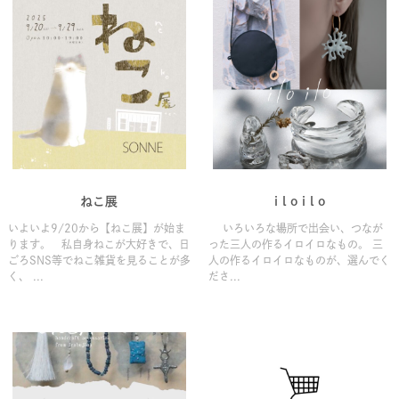
ねこ展
i l o i l o
いよいよ9/20から【ねこ展】が始ま
いろいろな場所で出会い、つなが
ります。 私自身ねこが大好きで、日
った三人の作るイロイロなもの。 三
ごろSNS等でねこ雑貨を見ることが多
人の作るイロイロなものが、選んでく
く、 ...
ださ...