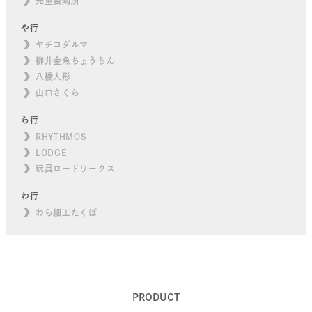
元重製陶所
や行
ヤチコダルマ
柳井金魚ちょうちん
八橋人形
山口さくら
ら行
RHYTHMOS
LODGE
玩具ロードワークス
わ行
わら細工たくぼ
PRODUCT