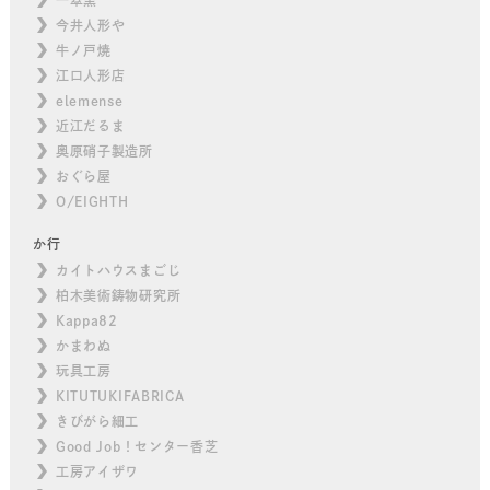
今井人形や
牛ノ戸焼
江口人形店
elemense
近江だるま
奥原硝子製造所
おぐら屋
O/EIGHTH
か行
カイトハウスまごじ
柏木美術鋳物研究所
Kappa82
かまわぬ
玩具工房
KITUTUKIFABRICA
きびがら細工
Good Job！センター香芝
工房アイザワ