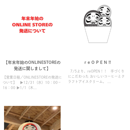
【年末年始のONLINESTOREの
r e O P E N !!
発送に関しまして】
7/5より、reOPEN！！ 手づくり
にこだわった おいしいコーヒーとク
【営業日程／ONLINESTOREの発送に
ラフトアイスクリーム。 ...
ついて】 ▶12/31（水）10：00－
16：00 ▶1/1（木...