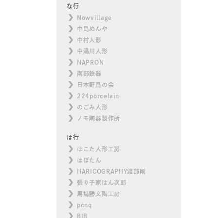
な行
Nowvillage
中島めんや
中村人形
中湯川人形
NAPRON
南部鉄器
日本野鳥の会
224porcelain
のごみ人形
ノモ陶器製作所
は行
はこた人形工房
はぼたん
HARICOGRAPHY渡部剛
張り子家はん次郎
馬場勝文陶工房
pcnq
BIB