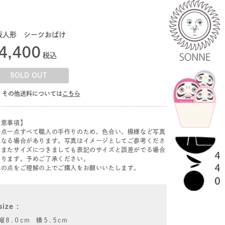
坂人形 シーツおばけ
4,400
税込
SOLD OUT
その他送料については
こちら
注意事項】
一点一点すべて職人の手作りのため、色合い、模様など写真
異なる場合があります。写真はイメージとしてご参考くださ
。またサイズにつきましても表記のサイズと誤差がでる場合
あります。予めご了承ください。
記の点をご理解の上でご購入をお願いいたします。
size
縦８.０cm 横５.５cm