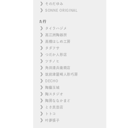
そのだゆみ
SONNE ORIGINAL
た行
タイラハジメ
高江洲陶器所
高橋はしめ工房
タダフサ
つだか人形店
ツチノヒ
角田清兵衛商店
筑前津屋崎人形巧房
DECHO
陶藝玉城
陶スタジオ
陶房ななかまど
とさ民芸店
トトコ
叶夢張子