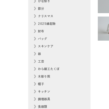
ひな祭り
節分
クリスマス
2025縁起物
財布
バッグ
スキンケア
器
工芸
わら細工たくぼ
木彫り熊
帽子
キッチン
調理器具
食器類