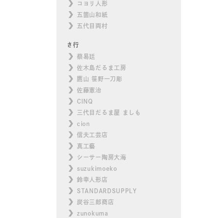
コヨリ人形
五箇山和紙
五代目両村
さ行
蔡易廷
佐木島だるま工房
鷹山 笹野一刀彫
佐藤憲治
CINQ
三代目だるま屋 ましも
cion
信夫工芸店
真工藝
シーサー陶房大海
suzukimoeko
鈴幸人形店
STANDARDSUPPLY
炭谷三郎商店
zunokuma