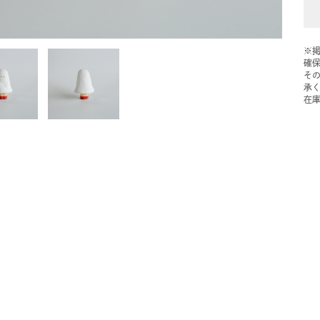
※
確
そ
承
在