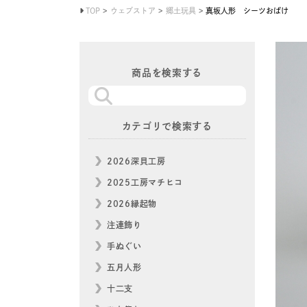
TOP
ウェブストア
郷土玩具
真坂人形 シーツおばけ
商品を検索する
カテゴリで検索する
2026深貝工房
2025工房マチヒコ
2026縁起物
注連飾り
手ぬぐい
五月人形
十二支