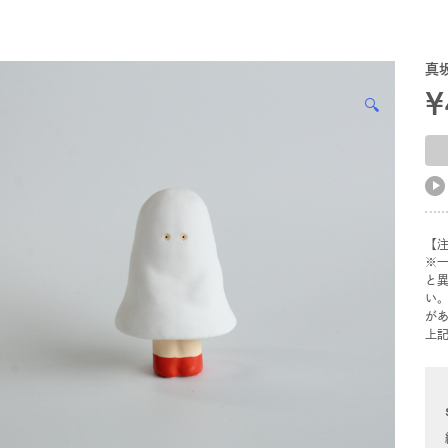
真
¥
🔍
【
※
と
い
が
上