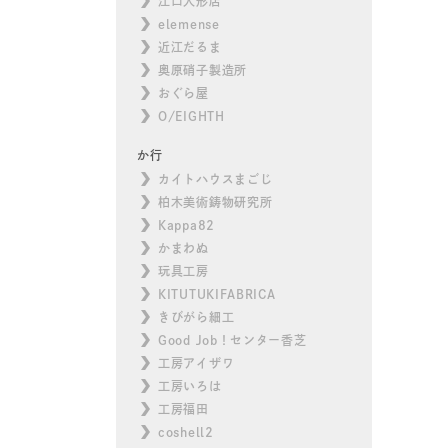
江口人形店
elemense
近江だるま
奥原硝子製造所
おぐら屋
O/EIGHTH
か行
カイトハウスまごじ
柏木美術鋳物研究所
Kappa82
かまわぬ
玩具工房
KITUTUKIFABRICA
きびがら細工
Good Job！センター香芝
工房アイザワ
工房いろは
工房福田
coshell2