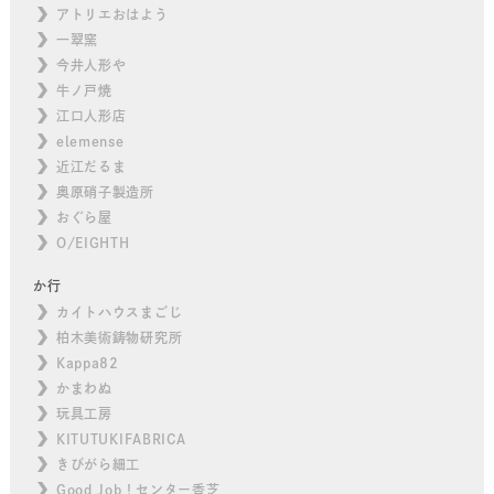
アトリエおはよう
一翠窯
今井人形や
牛ノ戸焼
江口人形店
elemense
近江だるま
奥原硝子製造所
おぐら屋
O/EIGHTH
か行
カイトハウスまごじ
柏木美術鋳物研究所
Kappa82
かまわぬ
玩具工房
KITUTUKIFABRICA
きびがら細工
Good Job！センター香芝