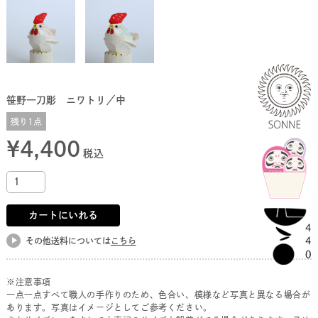
笹野一刀彫 ニワトリ／中
残り1点
¥
4,400
税込
カートにいれる
その他送料については
こちら
※注意事項
一点一点すべて職人の手作りのため、色合い、模様など写真と異なる場合が
あります。写真はイメージとしてご参考ください。