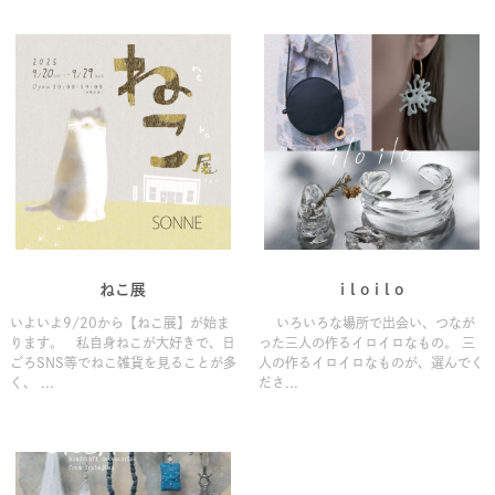
ねこ展
i l o i l o
いよいよ9/20から【ねこ展】が始ま
いろいろな場所で出会い、つなが
ります。 私自身ねこが大好きで、日
った三人の作るイロイロなもの。 三
ごろSNS等でねこ雑貨を見ることが多
人の作るイロイロなものが、選んでく
く、 ...
ださ...