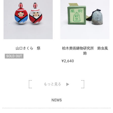
山口さくら 祭
柏木美術鋳物研究所 鈴虫風
鈴
SOLD OUT
¥
2,640
もっと見る
NEWS