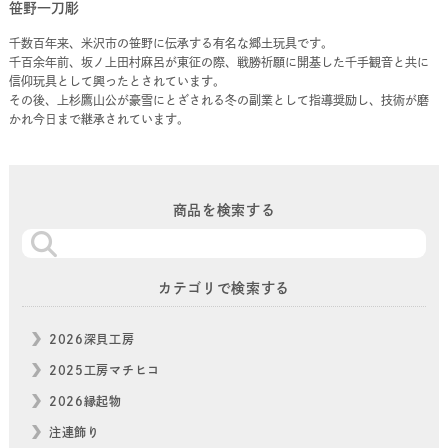
笹野一刀彫
千数百年来、米沢市の笹野に伝承する有名な郷土玩具です。
千百余年前、坂ノ上田村麻呂が東征の際、戦勝祈願に開基した千手観音と共に
信仰玩具として興ったとされています。
その後、上杉鷹山公が豪雪にとざされる冬の副業として指導奨励し、技術が磨
かれ今日まで継承されています。
商品を検索する
カテゴリで検索する
2026深貝工房
2025工房マチヒコ
2026縁起物
注連飾り