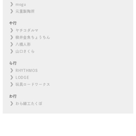
mogu
元重製陶所
や行
ヤチコダルマ
柳井金魚ちょうちん
八橋人形
山口さくら
ら行
RHYTHMOS
LODGE
玩具ロードワークス
わ行
わら細工たくぼ