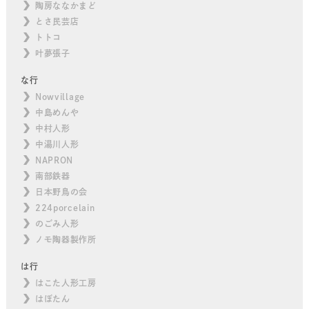
陶房ななかまど
とさ民芸店
トトコ
叶夢張子
な行
Nowvillage
中島めんや
中村人形
中湯川人形
NAPRON
南部鉄器
日本野鳥の会
224porcelain
のごみ人形
ノモ陶器製作所
は行
はこた人形工房
はぼたん