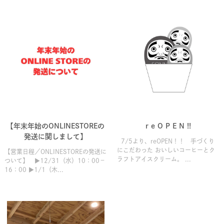
【年末年始のONLINESTOREの
r e O P E N !!
発送に関しまして】
7/5より、reOPEN！！ 手づくり
にこだわった おいしいコーヒーとク
【営業日程／ONLINESTOREの発送に
ラフトアイスクリーム。 ...
ついて】 ▶12/31（水）10：00－
16：00 ▶1/1（木...