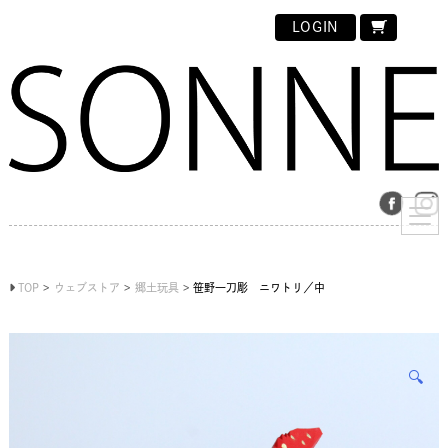
LOGIN
TOP
ウェブストア
郷土玩具
笹野一刀彫 ニワトリ／中
🔍