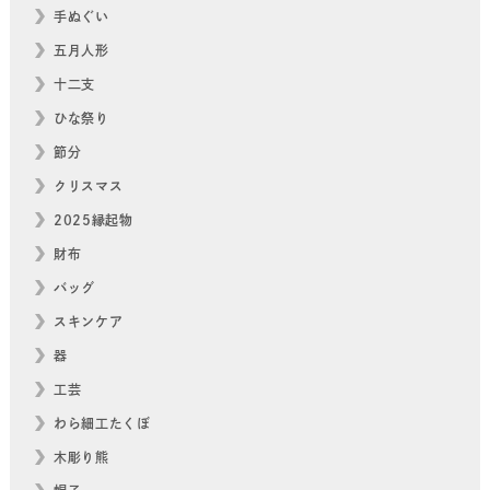
手ぬぐい
五月人形
十二支
ひな祭り
節分
クリスマス
2025縁起物
財布
バッグ
スキンケア
器
工芸
わら細工たくぼ
木彫り熊