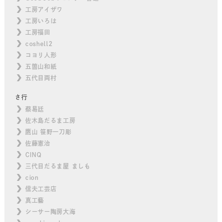
工房アイザワ
工房いろは
工房福田
coshell2
コヨリ人形
五箇山和紙
五代目両村
さ行
蔡易廷
佐木島だるま工房
鷹山 笹野一刀彫
佐藤憲治
CINQ
三代目だるま屋 ましも
cion
信夫工芸店
真工藝
シーサー陶房大海