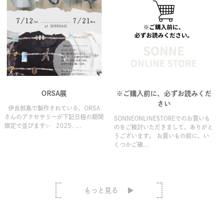
ORSA展
※ご購入前に、必ずお読みくだ
さい
伊良部島で製作されている、ORSA
さんのアクセサリーが下記日程の期間
SONNEONLINESTOREでのお買いも
限定で並びます✨ 2025. ...
のをご検討いただきまして、ありがと
うございます。 お買いもの前に、い
くつかご確...
もっと見る