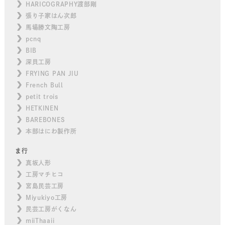
HARICOGRAPHY渡部剛
張り子家はん次郎
馬場勝文陶工房
pcnq
BIB
深貝工房
FRYING PAN JIU
French Bull
petit trois
HETKINEN
BAREBONES
本部はにわ製作所
ま行
真坂人形
工房マチヒコ
宮島民芸工房
Miyukiyo工房
民芸工房がくなん
miiThaaii