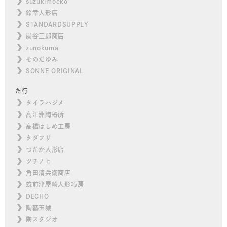
suzukimoeko
鈴幸人形店
STANDARDSUPPLY
炭谷三郎商店
zunokuma
そのだゆみ
SONNE ORIGINAL
た行
タイラハジメ
高江洲陶器所
高橋はしめ工房
タダフサ
つだか人形店
ツチノヒ
角田清兵衛商店
筑前津屋崎人形巧房
DECHO
陶藝玉城
陶スタジオ