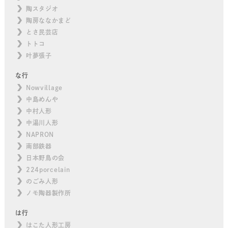
陶スタジオ
陶房ななかまど
とさ民芸店
トトコ
叶夢張子
な行
Nowvillage
中島めんや
中村人形
中湯川人形
NAPRON
南部鉄器
日本野鳥の会
224porcelain
のごみ人形
ノモ陶器製作所
は行
はこた人形工房