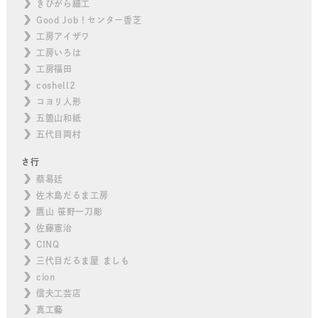
きびがら細工
Good Job！センター香芝
工房アイザワ
工房いろは
工房福田
coshell2
コヨリ人形
五箇山和紙
五代目両村
さ行
蔡易廷
佐木島だるま工房
鷹山 笹野一刀彫
佐藤憲治
CINQ
三代目だるま屋 ましも
cion
信夫工芸店
真工藝