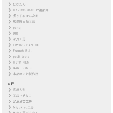
はぼたん
HARICOGRAPHY渡部剛
張り子家はん次郎
馬場勝文陶工房
pcnq
BIB
深貝工房
FRYING PAN JIU
French Bull
petit trois
HETKINEN
BAREBONES
本部はにわ製作所
ま行
真坂人形
工房マチヒコ
宮島民芸工房
Miyukiyo工房
民芸工房がくなん