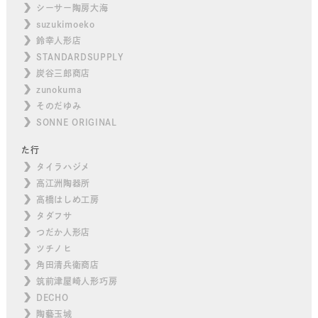
シーサー陶房大海
suzukimoeko
鈴幸人形店
STANDARDSUPPLY
炭谷三郎商店
zunokuma
そのだゆみ
SONNE ORIGINAL
た行
タイラハジメ
高江洲陶器所
高橋はしめ工房
タダフサ
つだか人形店
ツチノヒ
角田清兵衛商店
筑前津屋崎人形巧房
DECHO
陶藝玉城