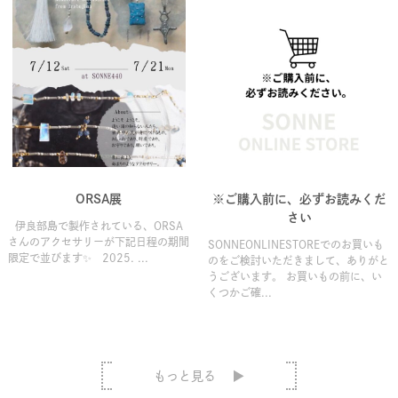
ORSA展
※ご購入前に、必ずお読みくだ
さい
伊良部島で製作されている、ORSA
さんのアクセサリーが下記日程の期間
SONNEONLINESTOREでのお買いも
限定で並びます✨ 2025. ...
のをご検討いただきまして、ありがと
うございます。 お買いもの前に、い
くつかご確...
もっと見る