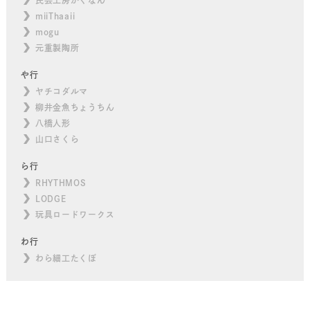
miiThaaii
mogu
元重製陶所
や行
ヤチコダルマ
柳井金魚ちょうちん
八橋人形
山口さくら
ら行
RHYTHMOS
LODGE
玩具ロードワークス
わ行
わら細工たくぼ