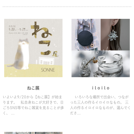
ねこ展
i l o i l o
いよいよ9/20から【ねこ展】が始ま
いろいろな場所で出会い、つなが
ります。 私自身ねこが大好きで、日
った三人の作るイロイロなもの。 三
ごろSNS等でねこ雑貨を見ることが多
人の作るイロイロなものが、選んでく
く、 ...
ださ...