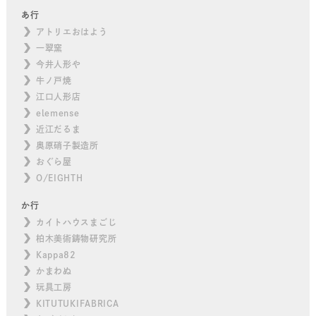
あ行
アトリエおはよう
一翠窯
今井人形や
牛ノ戸焼
江口人形店
elemense
近江だるま
奥原硝子製造所
おぐら屋
O/EIGHTH
か行
カイトハウスまごじ
柏木美術鋳物研究所
Kappa82
かまわぬ
玩具工房
KITUTUKIFABRICA