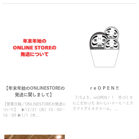
【年末年始のONLINESTOREの
r e O P E N !!
発送に関しまして】
7/5より、reOPEN！！ 手づくり
にこだわった おいしいコーヒーとク
【営業日程／ONLINESTOREの発送に
ラフトアイスクリーム。 ...
ついて】 ▶12/31（水）10：00－
16：00 ▶1/1（木...