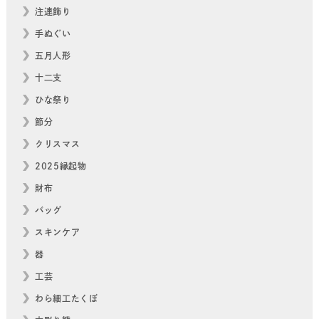
注連飾り
手ぬぐい
五月人形
十二支
ひな祭り
節分
クリスマス
2025縁起物
財布
バッグ
スキンケア
器
工芸
わら細工たくぼ