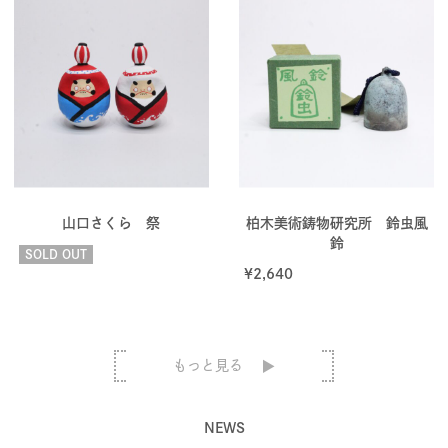
山口さくら 祭
柏木美術鋳物研究所 鈴虫風
鈴
SOLD OUT
¥
2,640
もっと見る
NEWS