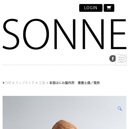
LOGIN
TOP
ウェブストア
工芸
本部はにわ製作所 素焼土偶／筒形
🔍