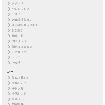
タダフサ
つだか人形店
ツチノヒ
角田清兵衛商店
筑前津屋崎人形巧房
DECHO
陶藝玉城
陶スタジオ
陶房ななかまど
とさ民芸店
トトコ
叶夢張子
な行
Nowvillage
中島めんや
中村人形
中湯川人形
NAPRON
南部鉄器