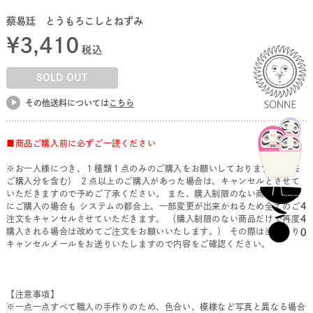
蔡易廷 とうもろこしとねずみ
¥
3,410
税込
SOLD OUT
その他送料については
こちら
■商品ご購入前に必ずご一読ください
※お一人様につき、１種類１点のみのご購入をお願いしております。(過去
ご購入分を含む） ２点以上のご購入があった場合は、キャンセルとさせて
いただきますので予めご了承ください。 また、購入制限のない商品を同時
にご購入の場合も システムの都合上、一部変更が出来かねるため全てのご
注文をキャンセルさせていただきます。 （購入制限のない商品だけで再度
購入される場合は改めてご注文をお願いいたします。） その際は当店より
キャンセルメールをお送りいたしますので内容をご確認ください。
【注意事項】
※一点一点すべて職人の手作りのため、色合い、模様など写真と異なる場合