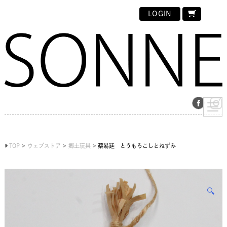
LOGIN
TOP
ウェブストア
郷土玩具
蔡易廷 とうもろこしとねずみ
🔍