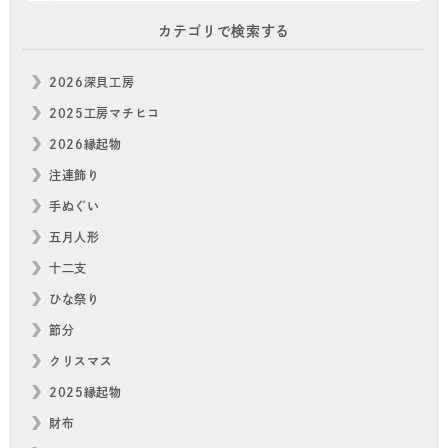
カテゴリで検索する
2026深貝工房
2025工房マチヒコ
2026縁起物
注連飾り
手ぬぐい
五月人形
十二支
ひな祭り
節分
クリスマス
2025縁起物
財布