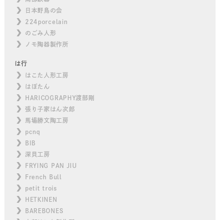
日本野鳥の会
224porcelain
のごみ人形
ノモ陶器製作所
は行
はこた人形工房
はぼたん
HARICOGRAPHY渡部剛
張り子家はん次郎
馬場勝文陶工房
pcnq
BIB
深貝工房
FRYING PAN JIU
French Bull
petit trois
HETKINEN
BAREBONES