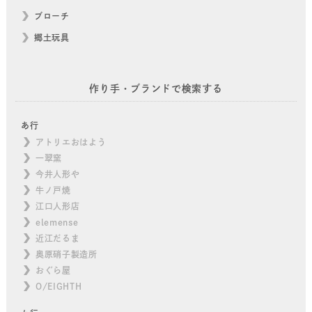
ブローチ
郷土玩具
作り手・ブランドで検索する
あ行
アトリエおはよう
一翠窯
今井人形や
牛ノ戸焼
江口人形店
elemense
近江だるま
奥原硝子製造所
おぐら屋
O/EIGHTH