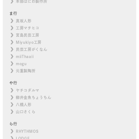
本部はにわ製作所
ま行
真坂人形
工房マチヒコ
宮島民芸工房
Miyukiyo工房
民芸工房がくなん
miiThaaii
mogu
元重製陶所
や行
ヤチコダルマ
柳井金魚ちょうちん
八橋人形
山口さくら
ら行
RHYTHMOS
LODGE