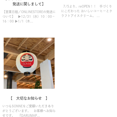
発送に関しまして】
7/5より、reOPEN！！ 手づくり
にこだわった おいしいコーヒーとク
【営業日程／ONLINESTOREの発送に
ラフトアイスクリーム。 ...
ついて】 ▶12/31（水）10：00－
16：00 ▶1/1（木...
【 大切なお知らせ 】
いつもSONNEをご愛顧いただきあり
がとうございます。 お客様へお知ら
せです。 『DARUMAP...