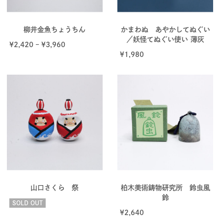
柳井金魚ちょうちん
かまわぬ あやかしてぬぐい
／妖怪てぬぐい使い 薄灰
¥
2,420
–
¥
3,960
¥
1,980
山口さくら 祭
柏木美術鋳物研究所 鈴虫風
鈴
SOLD OUT
¥
2,640