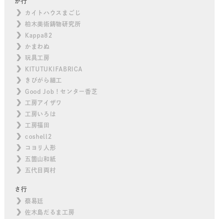
か行
カイトハウスまごじ
柏木美術鋳物研究所
Kappa82
かまわぬ
玩具工房
KITUTUKIFABRICA
きびがら細工
Good Job！センター香芝
工房アイザワ
工房いろは
工房福田
coshell2
コヨリ人形
五箇山和紙
五代目両村
さ行
蔡易廷
佐木島だるま工房