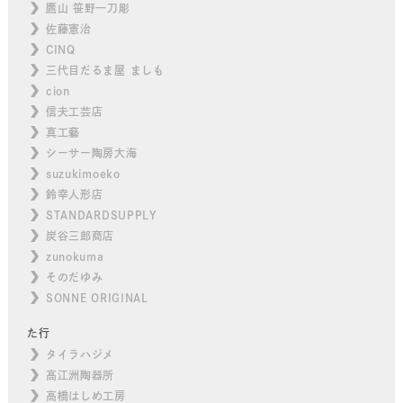
鷹山 笹野一刀彫
佐藤憲治
CINQ
三代目だるま屋 ましも
cion
信夫工芸店
真工藝
シーサー陶房大海
suzukimoeko
鈴幸人形店
STANDARDSUPPLY
炭谷三郎商店
zunokuma
そのだゆみ
SONNE ORIGINAL
た行
タイラハジメ
高江洲陶器所
高橋はしめ工房