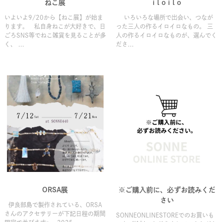
ねこ展
i l o i l o
いよいよ9/20から【ねこ展】が始ま
いろいろな場所で出会い、つなが
ります。 私自身ねこが大好きで、日
った三人の作るイロイロなもの。 三
ごろSNS等でねこ雑貨を見ることが多
人の作るイロイロなものが、選んでく
く、 ...
ださ...
ORSA展
※ご購入前に、必ずお読みくだ
さい
伊良部島で製作されている、ORSA
さんのアクセサリーが下記日程の期間
SONNEONLINESTOREでのお買いも