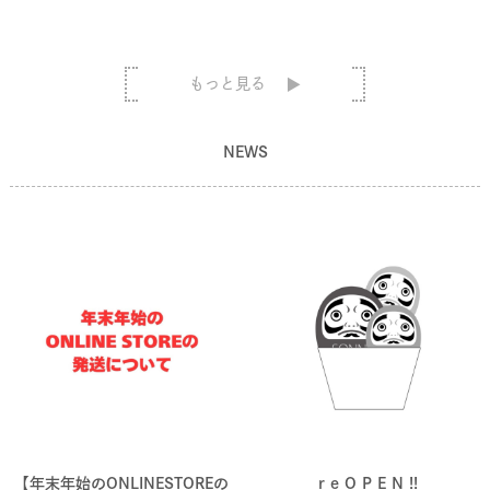
もっと見る
NEWS
【年末年始のONLINESTOREの
r e O P E N !!