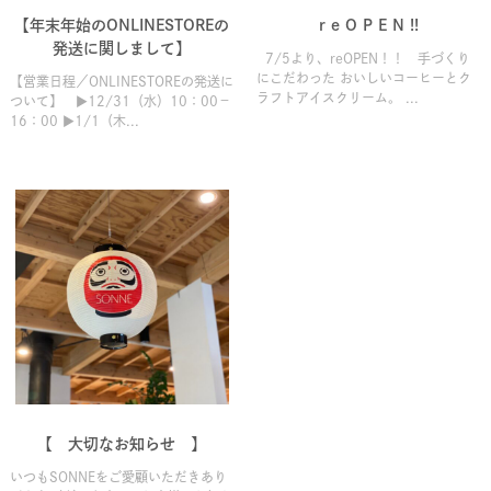
【年末年始のONLINESTOREの
r e O P E N !!
発送に関しまして】
7/5より、reOPEN！！ 手づくり
にこだわった おいしいコーヒーとク
【営業日程／ONLINESTOREの発送に
ラフトアイスクリーム。 ...
ついて】 ▶12/31（水）10：00－
16：00 ▶1/1（木...
【 大切なお知らせ 】
いつもSONNEをご愛顧いただきあり