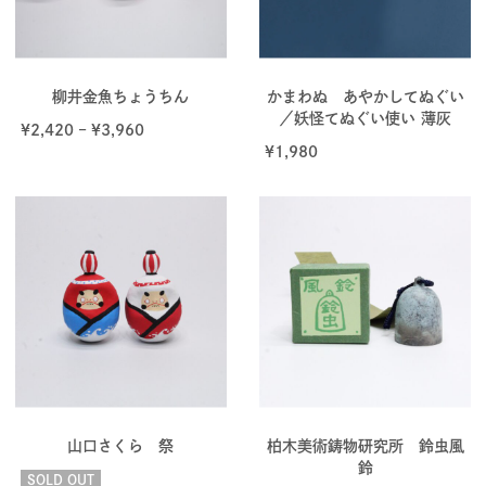
柳井金魚ちょうちん
かまわぬ あやかしてぬぐい
／妖怪てぬぐい使い 薄灰
¥
2,420
–
¥
3,960
¥
1,980
山口さくら 祭
柏木美術鋳物研究所 鈴虫風
鈴
SOLD OUT