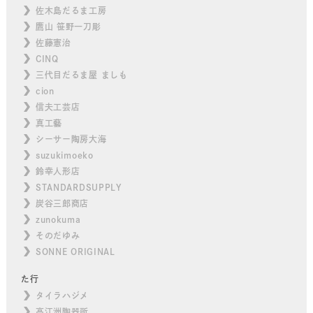
佐木島だるま工房
鷹山 笹野一刀彫
佐藤憲治
CINQ
三代目だるま屋 ましも
cion
信夫工芸店
真工藝
シーサー陶房大海
suzukimoeko
鈴幸人形店
STANDARDSUPPLY
炭谷三郎商店
zunokuma
そのだゆみ
SONNE ORIGINAL
た行
タイラハジメ
高江洲陶器所