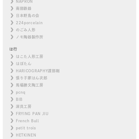
NAPRON
南部鉄器
日本野鳥の会
224porcelain
のごみ人形
ノモ陶器製作所
は行
はこた人形工房
はぼたん
HARICOGRAPHY渡部剛
張り子家はん次郎
馬場勝文陶工房
pcnq
BIB
深貝工房
FRYING PAN JIU
French Bull
petit trois
HETKINEN