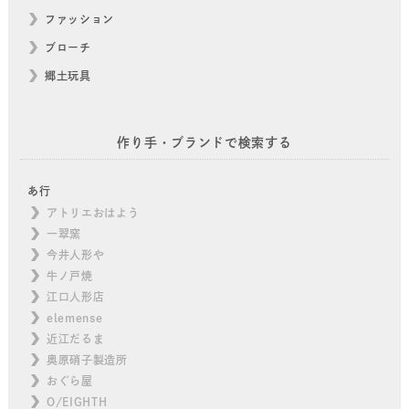
ファッション
ブローチ
郷土玩具
作り手・ブランドで検索する
あ行
アトリエおはよう
一翠窯
今井人形や
牛ノ戸焼
江口人形店
elemense
近江だるま
奥原硝子製造所
おぐら屋
O/EIGHTH