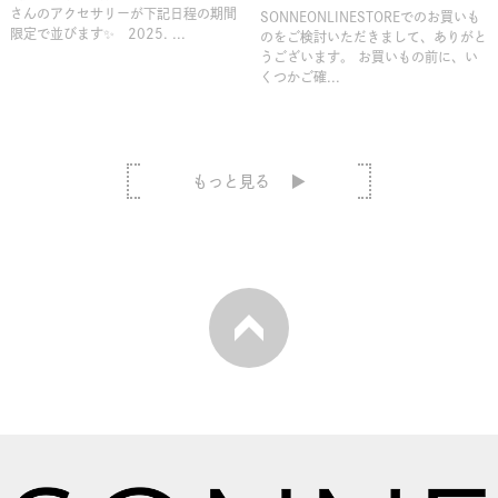
さんのアクセサリーが下記日程の期間
SONNEONLINESTOREでのお買いも
限定で並びます✨ 2025. ...
のをご検討いただきまして、ありがと
うございます。 お買いもの前に、い
くつかご確...
もっと見る