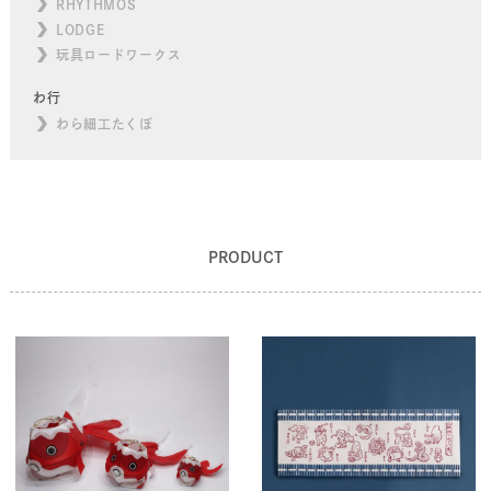
RHYTHMOS
LODGE
玩具ロードワークス
わ行
わら細工たくぼ
PRODUCT