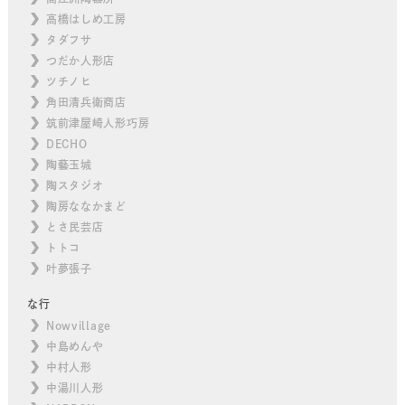
高橋はしめ工房
タダフサ
つだか人形店
ツチノヒ
角田清兵衛商店
筑前津屋崎人形巧房
DECHO
陶藝玉城
陶スタジオ
陶房ななかまど
とさ民芸店
トトコ
叶夢張子
な行
Nowvillage
中島めんや
中村人形
中湯川人形