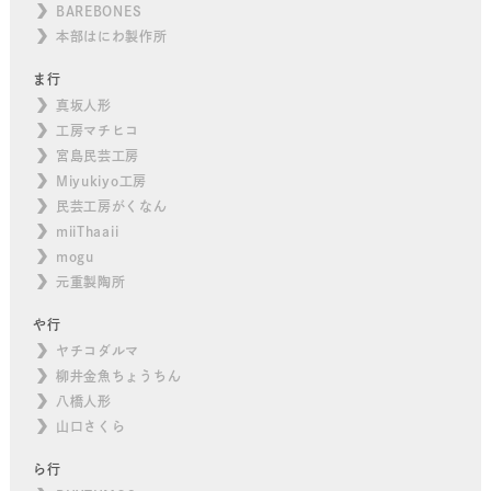
BAREBONES
本部はにわ製作所
ま行
真坂人形
工房マチヒコ
宮島民芸工房
Miyukiyo工房
民芸工房がくなん
miiThaaii
mogu
元重製陶所
や行
ヤチコダルマ
柳井金魚ちょうちん
八橋人形
山口さくら
ら行