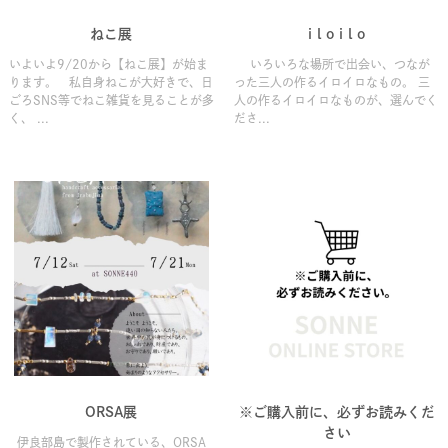
ねこ展
i l o i l o
いよいよ9/20から【ねこ展】が始ま
いろいろな場所で出会い、つなが
ります。 私自身ねこが大好きで、日
った三人の作るイロイロなもの。 三
ごろSNS等でねこ雑貨を見ることが多
人の作るイロイロなものが、選んでく
く、 ...
ださ...
ORSA展
※ご購入前に、必ずお読みくだ
さい
伊良部島で製作されている、ORSA