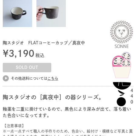
陶スタジオ FLATコーヒーカップ／真夜中
¥
3,190
税込
SOLD OUT
その他送料については
こちら
陶スタジオの［真夜中］の器シリーズ。
釉薬を二重に掛けているので、黒色により深みが出て、落ち着い
た色合いになってます。
【注意事項】
※一点一点すべて職人の手作りのため、色合い、絵付け・模様など写真と異