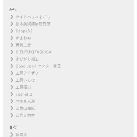
か行
カイトハウスまごじ
柏木美術鋳物研究所
Kappa82
かまわぬ
玩具工房
KITUTUKIFABRICA
きびがら細工
Good Job！センター香芝
工房アイザワ
工房いろは
工房福田
coshell2
コヨリ人形
五箇山和紙
五代目両村
さ行
蔡易廷