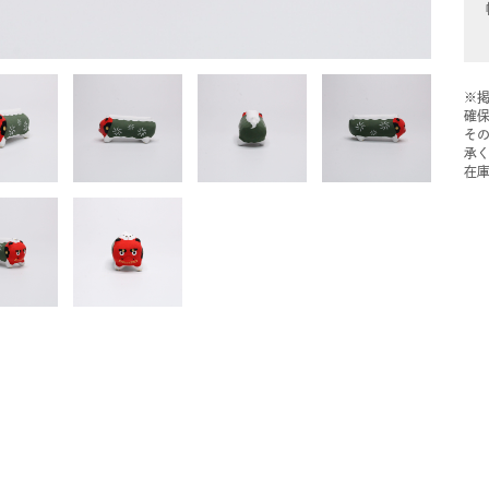
※
確
そ
承
在