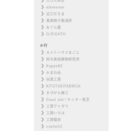
江口人形店
elemense
近江だるま
奥原硝子製造所
おぐら屋
O/EIGHTH
か行
カイトハウスまごじ
柏木美術鋳物研究所
Kappa82
かまわぬ
玩具工房
KITUTUKIFABRICA
きびがら細工
Good Job！センター香芝
工房アイザワ
工房いろは
工房福田
coshell2