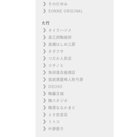
そのだゆみ
SONNE ORIGINAL
た行
タイラハジメ
高江洲陶器所
高橋はしめ工房
タダフサ
つだか人形店
ツチノヒ
角田清兵衛商店
筑前津屋崎人形巧房
DECHO
陶藝玉城
陶スタジオ
陶房ななかまど
とさ民芸店
トトコ
叶夢張子