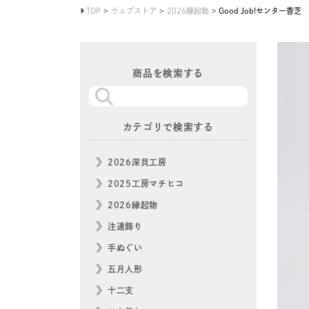
TOP
ウェブストア
2026縁起物
Good Job!センター香芝 
商品を検索する
カテゴリで検索する
2026深貝工房
2025工房マチヒコ
2026縁起物
注連飾り
手ぬぐい
五月人形
十二支