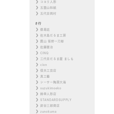
コヨリ人形
五箇山和紙
五代目両村
さ行
蔡易廷
佐木島だるま工房
鷹山 笹野一刀彫
佐藤憲治
CINQ
三代目だるま屋 ましも
cion
信夫工芸店
真工藝
シーサー陶房大海
suzukimoeko
鈴幸人形店
STANDARDSUPPLY
炭谷三郎商店
zunokuma