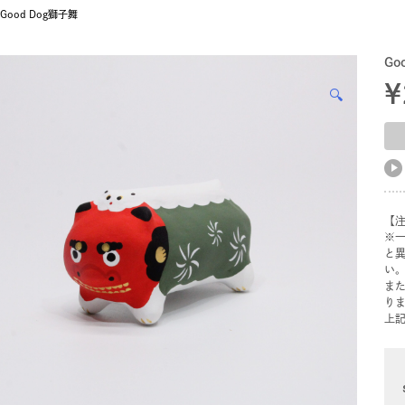
Good Dog獅子舞
Go
¥
🔍
【
※
と
い
ま
り
上