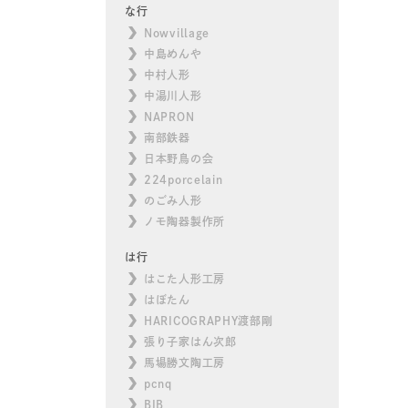
な行
Nowvillage
中島めんや
中村人形
中湯川人形
NAPRON
南部鉄器
日本野鳥の会
224porcelain
のごみ人形
ノモ陶器製作所
は行
はこた人形工房
はぼたん
HARICOGRAPHY渡部剛
張り子家はん次郎
馬場勝文陶工房
pcnq
BIB