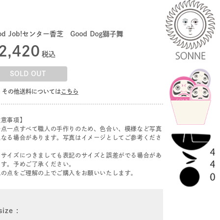
od Job!センター香芝 Good Dog獅子舞
2,420
税込
SOLD OUT
その他送料については
こちら
注意事項】
一点一点すべて職人の手作りのため、色合い、模様など写真
異なる場合があります。写真はイメージとしてご参考くださ
。
たサイズにつきましても表記のサイズと誤差がでる場合があ
ます。予めご了承ください。
記の点をご理解の上でご購入をお願いいたします。
size