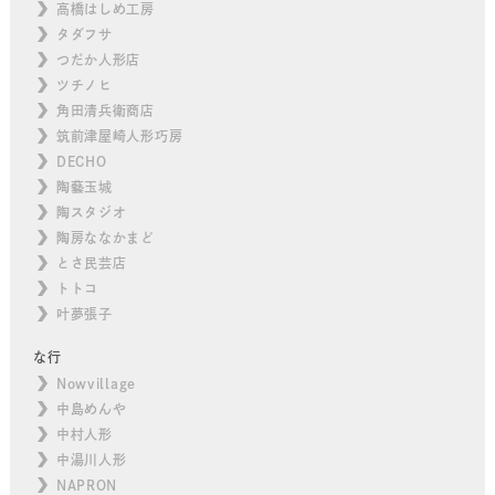
高橋はしめ工房
タダフサ
つだか人形店
ツチノヒ
角田清兵衛商店
筑前津屋崎人形巧房
DECHO
陶藝玉城
陶スタジオ
陶房ななかまど
とさ民芸店
トトコ
叶夢張子
な行
Nowvillage
中島めんや
中村人形
中湯川人形
NAPRON