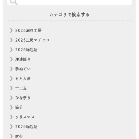
カテゴリで検索する
2026深貝工房
2025工房マチヒコ
2026縁起物
注連飾り
手ぬぐい
五月人形
十二支
ひな祭り
節分
クリスマス
2025縁起物
財布