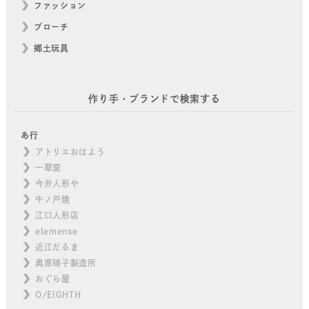
ファッション
ブローチ
郷土玩具
作り手・ブランドで検索する
あ行
アトリエおはよう
一翠窯
今井人形や
牛ノ戸焼
江口人形店
elemense
近江だるま
奥原硝子製造所
おぐら屋
O/EIGHTH