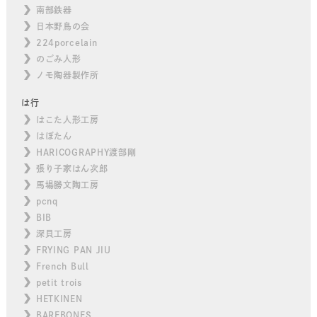
南部鉄器
日本野鳥の会
224porcelain
のごみ人形
ノモ陶器製作所
は行
はこた人形工房
はぼたん
HARICOGRAPHY渡部剛
張り子家はん次郎
馬場勝文陶工房
pcnq
BIB
深貝工房
FRYING PAN JIU
French Bull
petit trois
HETKINEN
BAREBONES