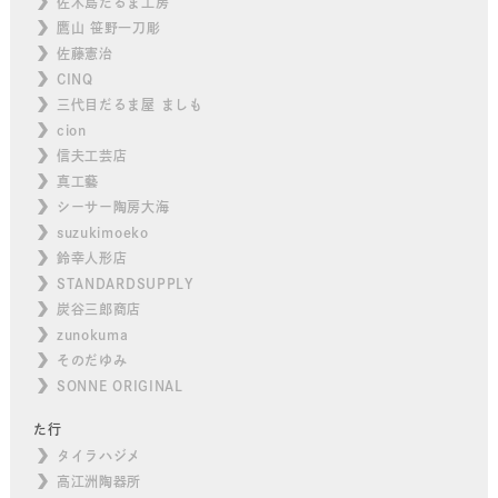
佐木島だるま工房
鷹山 笹野一刀彫
佐藤憲治
CINQ
三代目だるま屋 ましも
cion
信夫工芸店
真工藝
シーサー陶房大海
suzukimoeko
鈴幸人形店
STANDARDSUPPLY
炭谷三郎商店
zunokuma
そのだゆみ
SONNE ORIGINAL
た行
タイラハジメ
高江洲陶器所