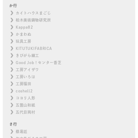
か行
カイトハウスまごじ
柏木美術鋳物研究所
Kappa82
かまわぬ
玩具工房
KITUTUKIFABRICA
きびがら細工
Good Job！センター香芝
工房アイザワ
工房いろは
工房福田
coshell2
コヨリ人形
五箇山和紙
五代目両村
さ行
蔡易廷