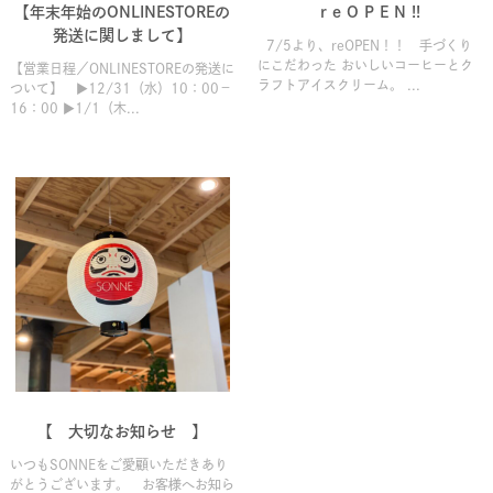
【年末年始のONLINESTOREの
r e O P E N !!
発送に関しまして】
7/5より、reOPEN！！ 手づくり
にこだわった おいしいコーヒーとク
【営業日程／ONLINESTOREの発送に
ラフトアイスクリーム。 ...
ついて】 ▶12/31（水）10：00－
16：00 ▶1/1（木...
【 大切なお知らせ 】
いつもSONNEをご愛顧いただきあり
がとうございます。 お客様へお知ら