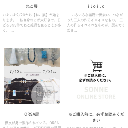
ねこ展
i l o i l o
いよいよ9/20から【ねこ展】が始ま
いろいろな場所で出会い、つなが
ります。 私自身ねこが大好きで、日
った三人の作るイロイロなもの。 三
ごろSNS等でねこ雑貨を見ることが多
人の作るイロイロなものが、選んでく
く、 ...
ださ...
ORSA展
※ご購入前に、必ずお読みくだ
さい
伊良部島で製作されている、ORSA
さんのアクセサリーが下記日程の期間