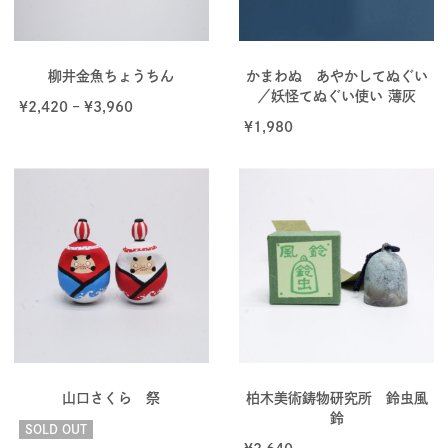
柳井金魚ちょうちん
かまわぬ あやかしてぬぐい
／妖怪てぬぐい使い 薄灰
¥
2,420
–
¥
3,960
¥
1,980
山口さくら 祭
柏木美術鋳物研究所 鈴虫風
鈴
SOLD OUT