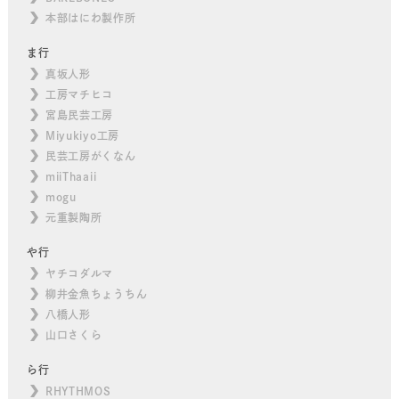
本部はにわ製作所
ま行
真坂人形
工房マチヒコ
宮島民芸工房
Miyukiyo工房
民芸工房がくなん
miiThaaii
mogu
元重製陶所
や行
ヤチコダルマ
柳井金魚ちょうちん
八橋人形
山口さくら
ら行
RHYTHMOS