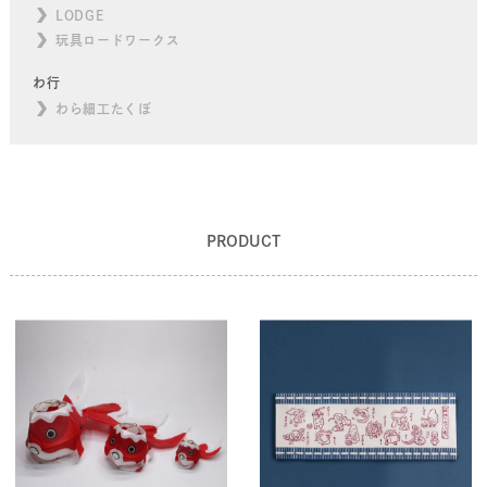
LODGE
玩具ロードワークス
わ行
わら細工たくぼ
PRODUCT