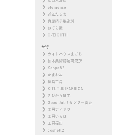
江口人形店
elemense
近江だるま
奥原硝子製造所
おぐら屋
O/EIGHTH
か行
カイトハウスまごじ
柏木美術鋳物研究所
Kappa82
かまわぬ
玩具工房
KITUTUKIFABRICA
きびがら細工
Good Job！センター香芝
工房アイザワ
工房いろは
工房福田
coshell2