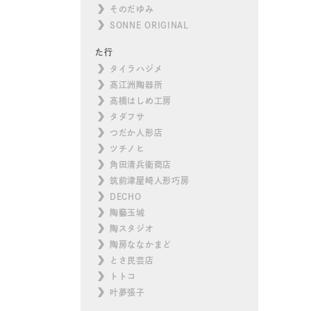
そのだゆみ
SONNE ORIGINAL
た行
タイラハジメ
高江洲陶器所
高橋はしめ工房
タダフサ
つだか人形店
ツチノヒ
角田清兵衛商店
筑前津屋崎人形巧房
DECHO
陶藝玉城
陶スタジオ
陶房ななかまど
とさ民芸店
トトコ
叶夢張子