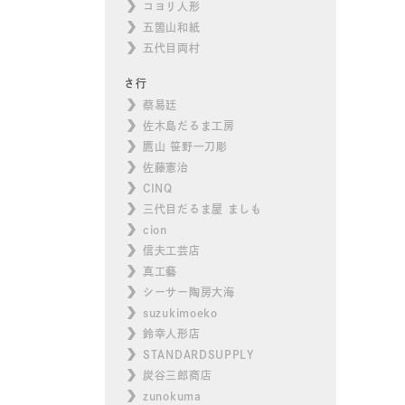
コヨリ人形
五箇山和紙
五代目両村
さ行
蔡易廷
佐木島だるま工房
鷹山 笹野一刀彫
佐藤憲治
CINQ
三代目だるま屋 ましも
cion
信夫工芸店
真工藝
シーサー陶房大海
suzukimoeko
鈴幸人形店
STANDARDSUPPLY
炭谷三郎商店
zunokuma