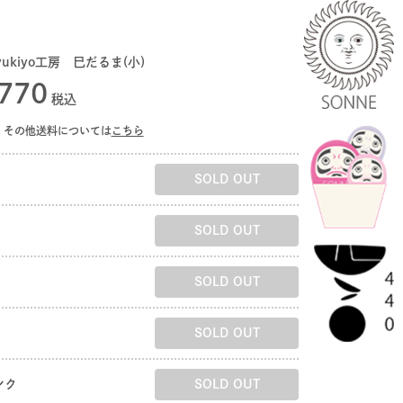
yukiyo工房 巳だるま(小)
770
税込
その他送料については
こちら
SOLD OUT
SOLD OUT
SOLD OUT
SOLD OUT
ンク
SOLD OUT