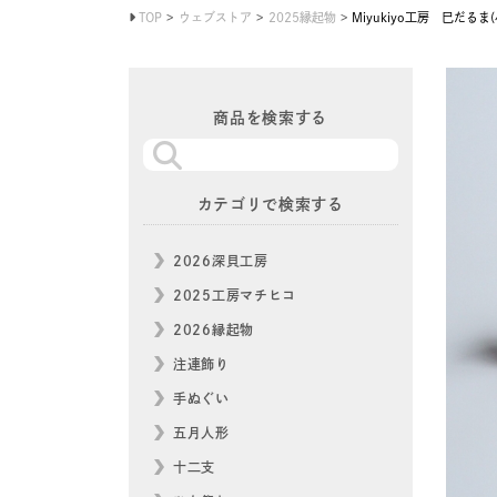
TOP
ウェブストア
2025縁起物
Miyukiyo工房 巳だるま(
商品を検索する
カテゴリで検索する
2026深貝工房
2025工房マチヒコ
2026縁起物
注連飾り
手ぬぐい
五月人形
十二支