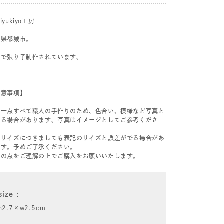
iyukiyo工房
崎県都城市。
妹で張り子制作されています。
注意事項】
点一点すべて職人の手作りのため、色合い、模様など写真と
なる場合があります。写真はイメージとしてご参考くださ
。
たサイズにつきましても表記のサイズと誤差がでる場合があ
ます。予めご了承ください。
記の点をご理解の上でご購入をお願いいたします。
size
h2.7×w2.5cm