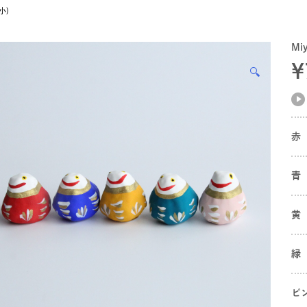
小)
Mi
¥
🔍
赤
青
黄
緑
ピ