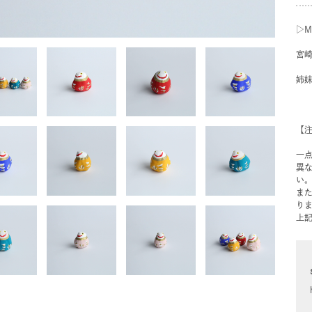
▷M
宮
姉
【
一
異
い
ま
り
上