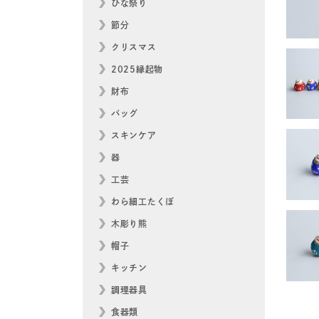
ひな祭り
節分
クリスマス
2025縁起物
財布
バッグ
スキンケア
器
工芸
わら細工たくぼ
木彫り熊
帽子
キッチン
調理器具
食器類