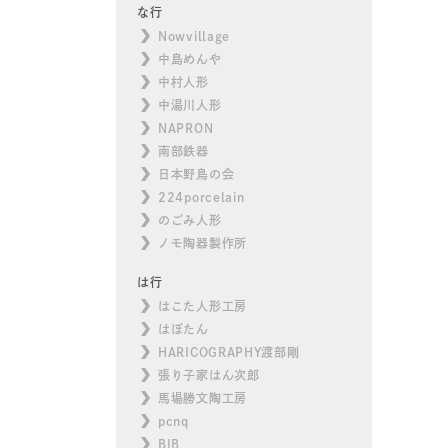
な行
Nowvillage
中島めんや
中村人形
中湯川人形
NAPRON
南部鉄器
日本野鳥の会
224porcelain
のごみ人形
ノモ陶器製作所
は行
はこた人形工房
はぼたん
HARICOGRAPHY渡部剛
張り子家はん次郎
馬場勝文陶工房
pcnq
BIB