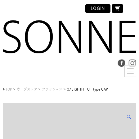
LOGIN
TOP
ウェブストア
ファッション
O/EIGHTH U type CAP
🔍