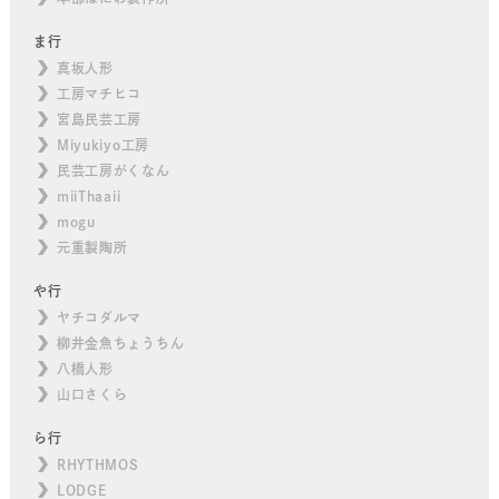
ま行
真坂人形
工房マチヒコ
宮島民芸工房
Miyukiyo工房
民芸工房がくなん
miiThaaii
mogu
元重製陶所
や行
ヤチコダルマ
柳井金魚ちょうちん
八橋人形
山口さくら
ら行
RHYTHMOS
LODGE