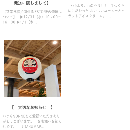
発送に関しまして】
7/5より、reOPEN！！ 手づくり
にこだわった おいしいコーヒーとク
【営業日程／ONLINESTOREの発送に
ラフトアイスクリーム。 ...
ついて】 ▶12/31（水）10：00－
16：00 ▶1/1（木...
【 大切なお知らせ 】
いつもSONNEをご愛顧いただきあり
がとうございます。 お客様へお知ら
せです。 『DARUMAP...