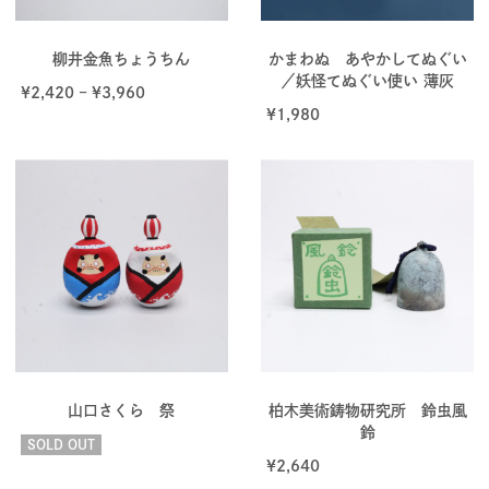
柳井金魚ちょうちん
かまわぬ あやかしてぬぐい
／妖怪てぬぐい使い 薄灰
¥
2,420
–
¥
3,960
¥
1,980
山口さくら 祭
柏木美術鋳物研究所 鈴虫風
鈴
SOLD OUT
¥
2,640