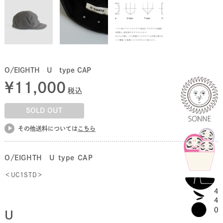
O/EIGHTH U type CAP
¥
11,000
税込
SOLD OUT
その他送料については
こちら
O/EIGHTH U type CAP
＜UC1STD＞
U