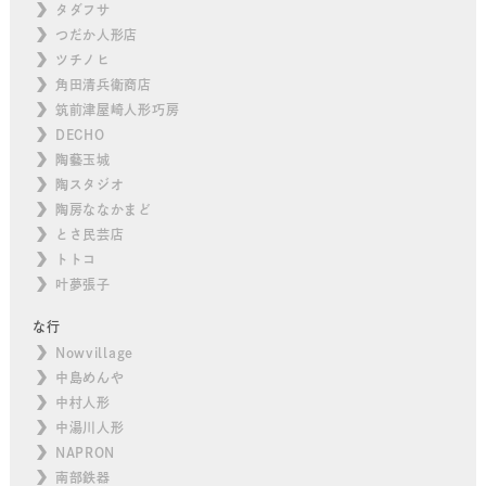
タダフサ
つだか人形店
ツチノヒ
角田清兵衛商店
筑前津屋崎人形巧房
DECHO
陶藝玉城
陶スタジオ
陶房ななかまど
とさ民芸店
トトコ
叶夢張子
な行
Nowvillage
中島めんや
中村人形
中湯川人形
NAPRON
南部鉄器