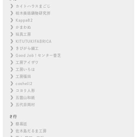
カイトハウスまごじ
柏木美術鋳物研究所
Kappa82
かまわぬ
玩具工房
KITUTUKIFABRICA
きびがら細工
Good Job！センター香芝
工房アイザワ
工房いろは
工房福田
coshell2
コヨリ人形
五箇山和紙
五代目両村
さ行
蔡易廷
佐木島だるま工房