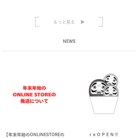
もっと見る
NEWS
【年末年始のONLINESTOREの
r e O P E N !!