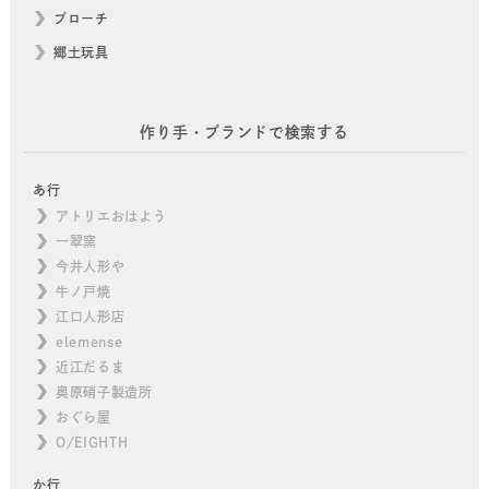
ブローチ
郷土玩具
作り手・ブランドで検索する
あ行
アトリエおはよう
一翠窯
今井人形や
牛ノ戸焼
江口人形店
elemense
近江だるま
奥原硝子製造所
おぐら屋
O/EIGHTH
か行