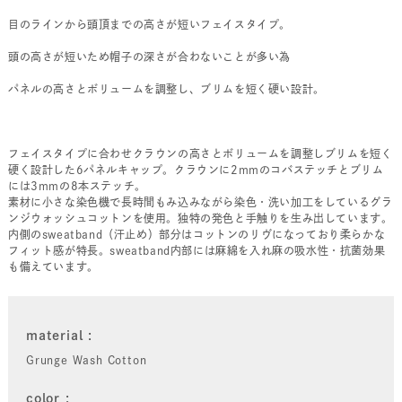
目のラインから頭頂までの高さが短いフェイスタイプ。
頭の高さが短いため帽子の深さが合わないことが多い為
パネルの高さとボリュームを調整し、ブリムを短く硬い設計。
フェイスタイプに合わせクラウンの高さとボリュームを調整しブリムを短く
硬く設計した6パネルキャップ。クラウンに2mmのコバステッチとブリム
には3mmの8本ステッチ。
素材に小さな染色機で長時間もみ込みながら染色・洗い加工をしているグラ
ンジウォッシュコットンを使用。独特の発色と手触りを生み出しています。
内側のsweatband（汗止め）部分はコットンのリヴになっており柔らかな
フィット感が特長。sweatband内部には麻綿を入れ麻の吸水性・抗菌効果
も備えています。
material
Grunge Wash Cotton
color