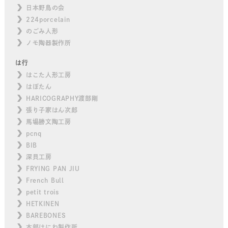
日本野鳥の会
224porcelain
のごみ人形
ノモ陶器製作所
は行
はこた人形工房
はぼたん
HARICOGRAPHY渡部剛
張り子家はん次郎
馬場勝文陶工房
pcnq
BIB
深貝工房
FRYING PAN JIU
French Bull
petit trois
HETKINEN
BAREBONES
本部はにわ製作所