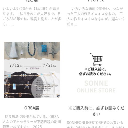
いよいよ9/20から【ねこ展】が始ま
いろいろな場所で出会い、つなが
ります。 私自身ねこが大好きで、日
った三人の作るイロイロなもの。 三
ごろSNS等でねこ雑貨を見ることが多
人の作るイロイロなものが、選んでく
く、 ...
ださ...
ORSA展
※ご購入前に、必ずお読みくだ
さい
伊良部島で製作されている、ORSA
さんのアクセサリーが下記日程の期間
SONNEONLINESTOREでのお買いも
限定で並びます✨ 2025. ...
のをご検討いただきまして、ありがと