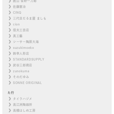
鷹山 笹野一刀彫
佐藤憲治
CINQ
三代目だるま屋 ましも
cion
信夫工芸店
真工藝
シーサー陶房大海
suzukimoeko
鈴幸人形店
STANDARDSUPPLY
炭谷三郎商店
zunokuma
そのだゆみ
SONNE ORIGINAL
た行
タイラハジメ
高江洲陶器所
高橋はしめ工房