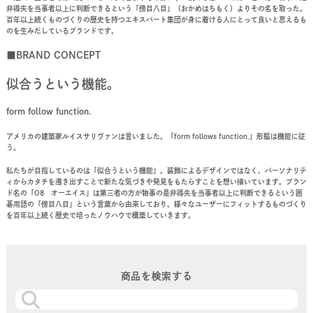
非得失を当事者以上に判断できるという「傍目八目」（おかめはちもく）よりその名を取った。
百年以上続くものづくりの歴史を持つエキスパート集団が身に着ける人にとって良いと思えるも
のを生みだしているブランドです。
■BRAND CONCEPT
似合うという機能。
form follow function.
アメリカの建築家ルイスサリヴァンは言いました。「form follows function.」形態は機能に従
う。
私たちが目指しているのは「似合うという機能」。装飾によるデザインではなく、パーソナリテ
ィからカタチを導き出すことで新たな気づきや発見をもたらすことを想い描いています。ブラン
ド名の「O8 オーエイス」は第三者の方が物事の是非得失を当事者以上に判断できるという囲
碁用語の「傍目八目」という言葉から由来しており、様々なユーザーにフィットするものづくり
を百年以上続く歴史で培ったノウハウで構築していきます。
商品を検索する