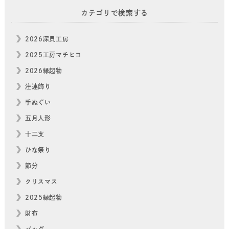
カテゴリで検索する
2026深貝工房
2025工房マチヒコ
2026縁起物
注連飾り
手ぬぐい
五月人形
十二支
ひな祭り
節分
クリスマス
2025縁起物
財布