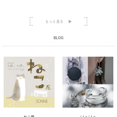
もっと見る
BLOG
ねこ展
i l o i l o