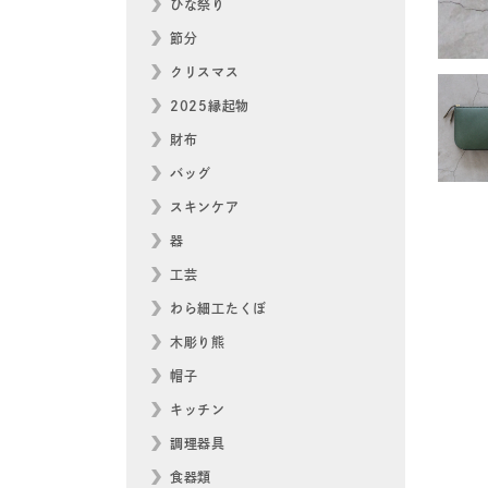
ひな祭り
節分
クリスマス
2025縁起物
財布
バッグ
スキンケア
器
工芸
わら細工たくぼ
木彫り熊
帽子
キッチン
調理器具
食器類