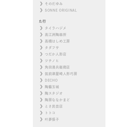
そのだゆみ
SONNE ORIGINAL
た行
タイラハジメ
高江洲陶器所
高橋はしめ工房
タダフサ
つだか人形店
ツチノヒ
角田清兵衛商店
筑前津屋崎人形巧房
DECHO
陶藝玉城
陶スタジオ
陶房ななかまど
とさ民芸店
トトコ
叶夢張子