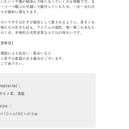
付いたシミや傷が馴染んで味になっていくのも特徴です。ま
、一つ一つ職人の手縫いで製作しているため、一点一点の仕
がりが微妙に異なります。
間のシワやそばかすが個性として愛されるように、革をくれ
動物たちの生きた証も、アイテムの個性、唯一無二のあなた
けの１点、本格的な天然皮革ならではの味わいです。
注意事項】
影環境による色合い・風合いなど
真と若干の差異がある場合がございます。
めご了承下さい。
material
牛ヌメ革、真鍮
size
h110×w180×d15㎜