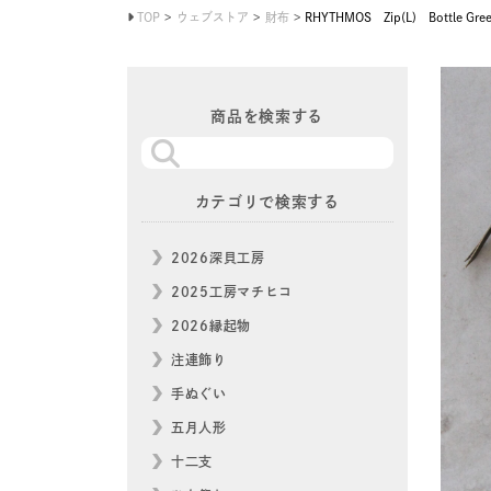
TOP
ウェブストア
財布
RHYTHMOS Zip(L) Bottle Gre
商品を検索する
カテゴリで検索する
2026深貝工房
2025工房マチヒコ
2026縁起物
注連飾り
手ぬぐい
五月人形
十二支