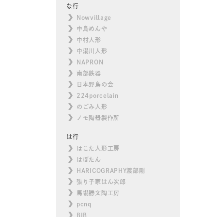
な行
Nowvillage
中島めんや
中村人形
中湯川人形
NAPRON
南部鉄器
日本野鳥の会
224porcelain
のごみ人形
ノモ陶器製作所
は行
はこた人形工房
はぼたん
HARICOGRAPHY渡部剛
張り子家はん次郎
馬場勝文陶工房
pcnq
BIB