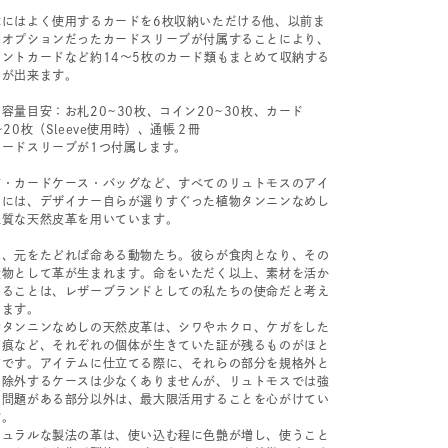
体にはよく使用するカードを6枚収納いただける他、以前ま
はオプションだったカードスリーブが付属することにより、
イントカードなど約14〜5枚のカード類もまとめて収納する
とが出来ます。
容量目安：お札20~30枚、コイン20~30枚、カード
~20枚（Sleeve使用時）、通帳２冊
カードスリーブが1つ付属します。
布・カードケース・バッグなど、すべてのリュトモスのアイ
ムには、デザイナー自らが選りすぐった植物タンニンなめし
上質な天然皮革を用いています。
は、元をたどれば命ある動物たち。彼らが食肉となり、その
産物として革が生まれます。命をいただく以上、素材を活か
きることは、レザーブランドとしての私たちの使命だと考え
います。
物タンニンなめしの天然皮革は、シワやホクロ、ケガをした
の痕など、それぞれの個体が生きていた証が残るものがほと
どです。アイテムに仕立てる際に、それらの部分を規格外と
て除外するケースは少なくありませんが、リュトモスでは強
に問題がある部分以外は、最大限活用することを心がけてい
す。
チュラルな製法の革は、使い込む程に色艶が増し、使うこと