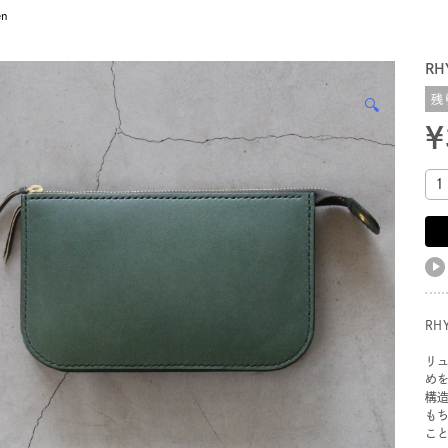
en
RH
残
🔍
¥
RH
リ
め
構
も
こ