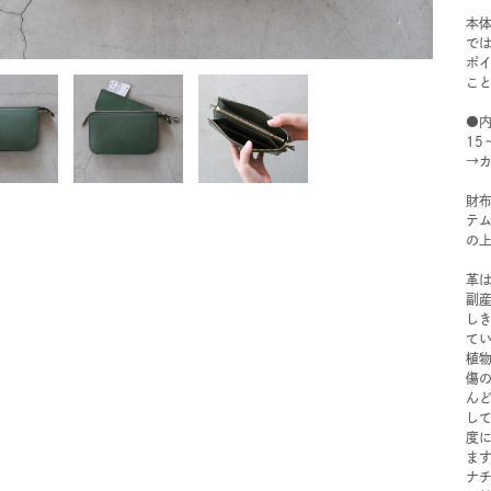
本
で
ポ
こ
●内
15
→
財
テ
の
革
副
し
て
植
傷
ん
し
度
ま
ナ