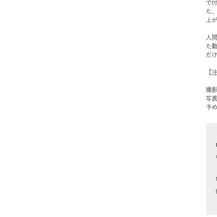
で
た
上
人
た
だ
【
撮
写
予