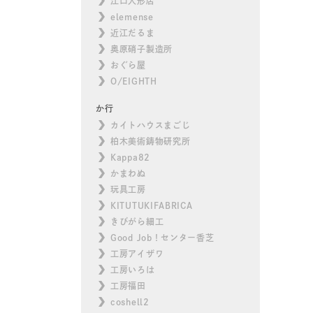
江口人形店
elemense
近江だるま
奥原硝子製造所
おぐら屋
O/EIGHTH
か行
カイトハウスまごじ
柏木美術鋳物研究所
Kappa82
かまわぬ
玩具工房
KITUTUKIFABRICA
きびがら細工
Good Job！センター香芝
工房アイザワ
工房いろは
工房福田
coshell2