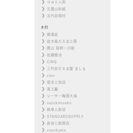
コヨリ人形
五箇山和紙
五代目両村
さ行
蔡易廷
佐木島だるま工房
鷹山 笹野一刀彫
佐藤憲治
CINQ
三代目だるま屋 ましも
cion
信夫工芸店
真工藝
シーサー陶房大海
suzukimoeko
鈴幸人形店
STANDARDSUPPLY
炭谷三郎商店
zunokuma