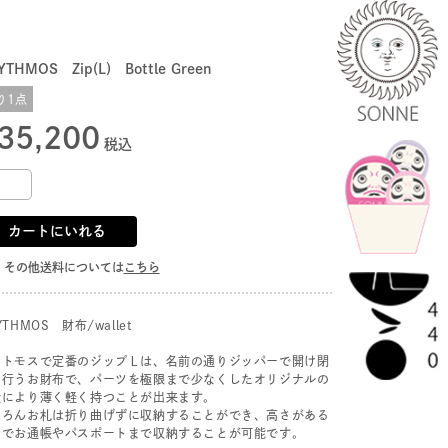
YTHMOS Zip(L) Bottle Green
り1点
35,200
税込
カートにいれる
その他送料については
こちら
YTHMOS 財布/wallet
ュトモスで定番のジップＬは、名前の通りジッパーで開け閉
を行うお財布で、パーツを極限まで少なくしたオリジナルの
造により薄く軽く持つことが出来ます。
ちろんお札は折り曲げずに収納することができ、高さがある
とでお通帳やパスポートまで収納することが可能です。