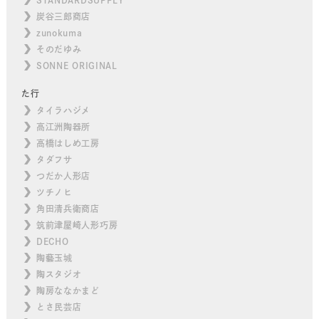
炭谷三郎商店
zunokuma
そのだゆみ
SONNE ORIGINAL
た行
タイラハジメ
高江洲陶器所
高橋はしめ工房
タダフサ
つだか人形店
ツチノヒ
角田清兵衛商店
筑前津屋崎人形巧房
DECHO
陶藝玉城
陶スタジオ
陶房ななかまど
とさ民芸店