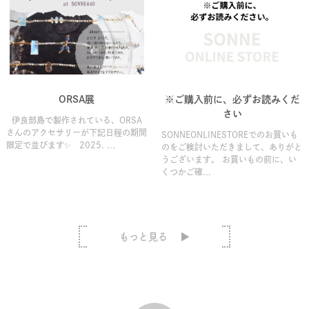
ORSA展
※ご購入前に、必ずお読みくだ
さい
伊良部島で製作されている、ORSA
さんのアクセサリーが下記日程の期間
SONNEONLINESTOREでのお買いも
限定で並びます✨ 2025. ...
のをご検討いただきまして、ありがと
うございます。 お買いもの前に、い
くつかご確...
もっと見る