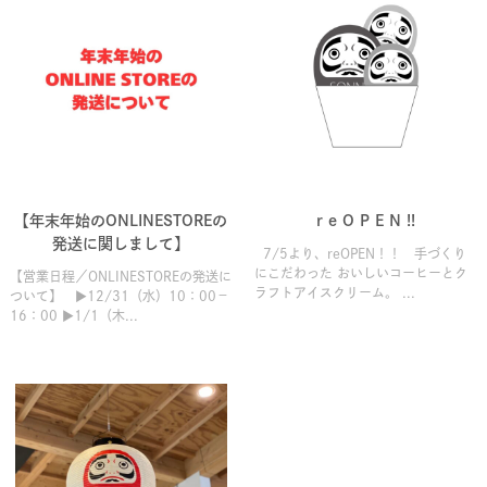
【年末年始のONLINESTOREの
r e O P E N !!
発送に関しまして】
7/5より、reOPEN！！ 手づくり
にこだわった おいしいコーヒーとク
【営業日程／ONLINESTOREの発送に
ラフトアイスクリーム。 ...
ついて】 ▶12/31（水）10：00－
16：00 ▶1/1（木...