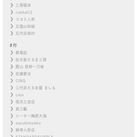
工房福田
coshell2
コヨリ人形
五箇山和紙
五代目両村
さ行
蔡易廷
佐木島だるま工房
鷹山 笹野一刀彫
佐藤憲治
CINQ
三代目だるま屋 ましも
cion
信夫工芸店
真工藝
シーサー陶房大海
suzukimoeko
鈴幸人形店
STANDARDSUPPLY