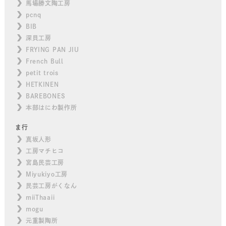
馬場勝文陶工房
pcnq
BIB
深貝工房
FRYING PAN JIU
French Bull
petit trois
HETKINEN
BAREBONES
本部はにわ製作所
ま行
真坂人形
工房マチヒコ
宮島民芸工房
Miyukiyo工房
民芸工房がくなん
miiThaaii
mogu
元重製陶所