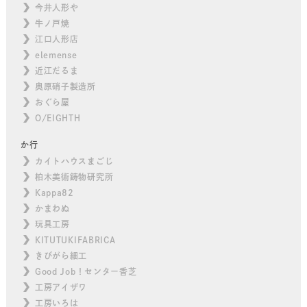
今井人形や
牛ノ戸焼
江口人形店
elemense
近江だるま
奥原硝子製造所
おぐら屋
O/EIGHTH
か行
カイトハウスまごじ
柏木美術鋳物研究所
Kappa82
かまわぬ
玩具工房
KITUTUKIFABRICA
きびがら細工
Good Job！センター香芝
工房アイザワ
工房いろは