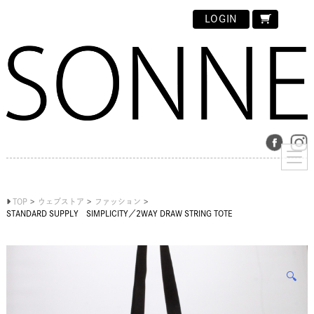
LOGIN
TOP
ウェブストア
ファッション
STANDARD SUPPLY SIMPLICITY／2WAY DRAW STRING TOTE
🔍