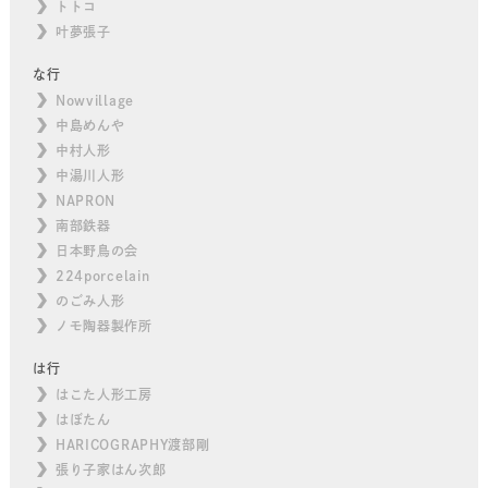
トトコ
叶夢張子
な行
Nowvillage
中島めんや
中村人形
中湯川人形
NAPRON
南部鉄器
日本野鳥の会
224porcelain
のごみ人形
ノモ陶器製作所
は行
はこた人形工房
はぼたん
HARICOGRAPHY渡部剛
張り子家はん次郎