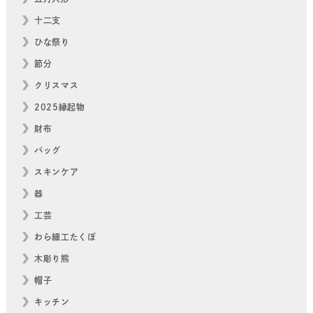
十二支
ひな祭り
節分
クリスマス
2025縁起物
財布
バッグ
スキンケア
器
工芸
わら細工たくぼ
木彫り熊
帽子
キッチン