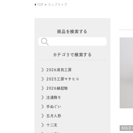
TOP
ウェブストア
商品を検索する
カテゴリで検索する
2026深貝工房
2025工房マチヒコ
2026縁起物
注連飾り
手ぬぐい
五月人形
十二支
SOLD 