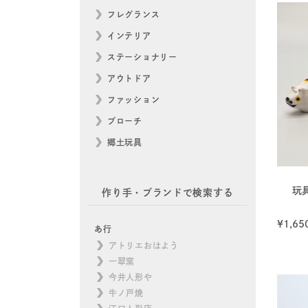
フレグランス
インテリア
ステーショナリー
アウトドア
ファッション
ブローチ
郷土玩具
玩
作り手・ブランドで検索する
¥
1,65
あ行
アトリエおはよう
一翠窯
今井人形や
牛ノ戸焼