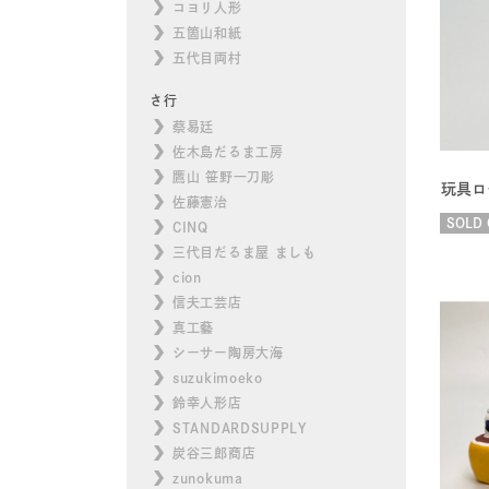
コヨリ人形
五箇山和紙
五代目両村
さ行
蔡易廷
佐木島だるま工房
鷹山 笹野一刀彫
玩具ロ
佐藤憲治
SOLD 
CINQ
三代目だるま屋 ましも
cion
信夫工芸店
真工藝
シーサー陶房大海
suzukimoeko
鈴幸人形店
STANDARDSUPPLY
炭谷三郎商店
zunokuma