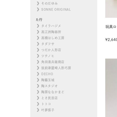
そのだゆみ
SONNE ORIGINAL
た行
タイラハジメ
玩具ロ
高江洲陶器所
高橋はしめ工房
¥
2,64
タダフサ
つだか人形店
ツチノヒ
角田清兵衛商店
筑前津屋崎人形巧房
DECHO
陶藝玉城
陶スタジオ
陶房ななかまど
とさ民芸店
トトコ
叶夢張子