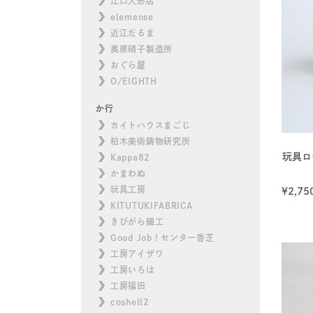
江口人形店
elemense
近江だるま
奥原硝子製造所
おぐら屋
O/EIGHTH
か行
カイトハウスまごじ
柏木美術鋳物研究所
玩具ロ
Kappa82
かまわぬ
玩具工房
¥
2,75
KITUTUKIFABRICA
きびがら細工
Good Job！センター香芝
工房アイザワ
工房いろは
工房福田
coshell2