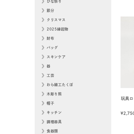
ひな祭り
節分
クリスマス
2025縁起物
財布
バッグ
スキンケア
器
工芸
わら細工たくぼ
木彫り熊
玩具
帽子
キッチン
¥
2,75
調理器具
食器類