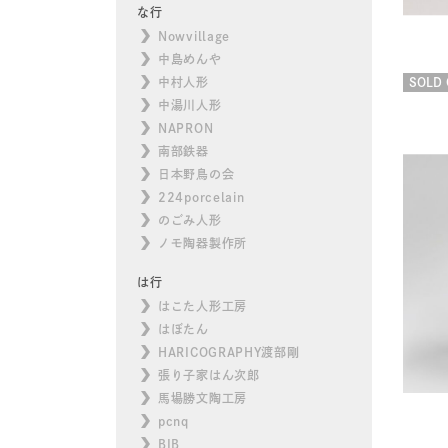
な行
Nowvillage
中島めんや
中村人形
SOLD 
中湯川人形
NAPRON
南部鉄器
日本野鳥の会
224porcelain
のごみ人形
ノモ陶器製作所
は行
はこた人形工房
はぼたん
HARICOGRAPHY渡部剛
張り子家はん次郎
馬場勝文陶工房
pcnq
BIB