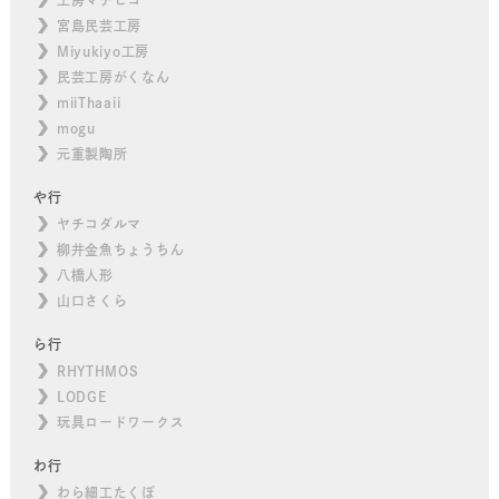
宮島民芸工房
Miyukiyo工房
民芸工房がくなん
miiThaaii
mogu
元重製陶所
や行
ヤチコダルマ
柳井金魚ちょうちん
八橋人形
山口さくら
ら行
RHYTHMOS
LODGE
玩具ロードワークス
わ行
わら細工たくぼ