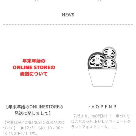
NEWS
【年末年始のONLINESTOREの
r e O P E N !!
発送に関しまして】
7/5より、reOPEN！！ 手づくり
にこだわった おいしいコーヒーとク
【営業日程／ONLINESTOREの発送に
ラフトアイスクリーム。 ...
ついて】 ▶12/31（水）10：00－
16：00 ▶1/1（木...