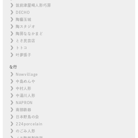
筑前津屋崎人形巧房
DECHO
陶藝玉城
陶スタジオ
陶房ななかまど
とさ民芸店
トトコ
叶夢張子
な行
Nowvillage
中島めんや
中村人形
中湯川人形
NAPRON
南部鉄器
日本野鳥の会
224porcelain
のごみ人形
ノモ陶器製作所