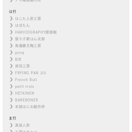
は行
はこた人形工房
はぼたん
HARICOGRAPHY渡部剛
張り子家はん次郎
馬場勝文陶工房
pcnq
BIB
深貝工房
FRYING PAN JIU
French Bull
petit trois
HETKINEN
BAREBONES
本部はにわ製作所
ま行
真坂人形
工房マチヒコ