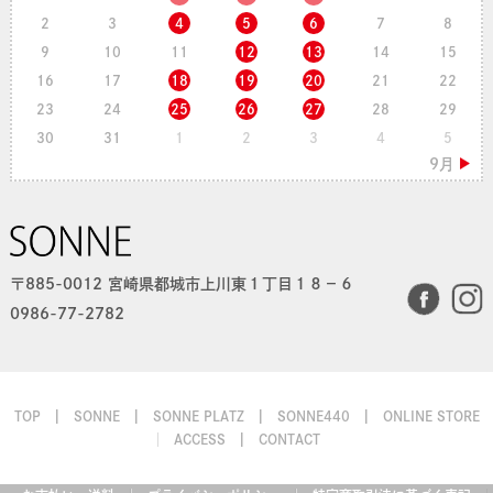
2
3
4
5
6
7
8
9
10
11
12
13
14
15
16
17
18
19
20
21
22
23
24
25
26
27
28
29
30
31
1
2
3
4
5
〒885-0012 宮崎県都城市上川東１丁目１８−６
0986-77-2782
TOP
SONNE
SONNE PLATZ
SONNE440
ONLINE STORE
ACCESS
CONTACT