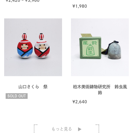
¥
2,420
–
¥
3,960
¥
1,980
山口さくら 祭
柏木美術鋳物研究所 鈴虫風
鈴
SOLD OUT
¥
2,640
もっと見る