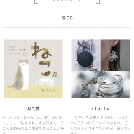
BLOG
ねこ展
i l o i l o
いよいよ9/20から【ねこ展】が始ま
いろいろな場所で出会い、つなが
ります。 私自身ねこが大好きで、日
った三人の作るイロイロなもの。 三
ごろSNS等でねこ雑貨を見ることが多
人の作るイロイロなものが、選んでく
く、 ...
ださ...