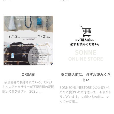
ORSA展
※ご購入前に、必ずお読みくだ
さい
伊良部島で製作されている、ORSA
さんのアクセサリーが下記日程の期間
SONNEONLINESTOREでのお買いも
限定で並びます✨ 2025. ...
のをご検討いただきまして、ありがと
うございます。 お買いもの前に、い
くつかご確...