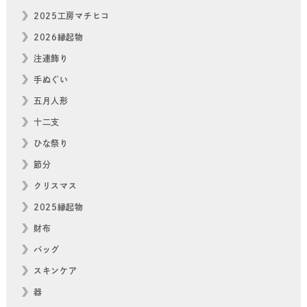
2025工房マチヒコ
2026縁起物
注連飾り
手ぬぐい
五月人形
十二支
ひな祭り
節分
クリスマス
2025縁起物
財布
バッグ
スキンケア
器