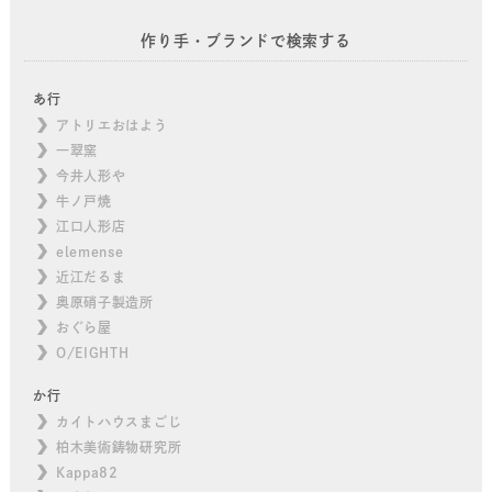
作り手・ブランドで検索する
あ行
アトリエおはよう
一翠窯
今井人形や
牛ノ戸焼
江口人形店
elemense
近江だるま
奥原硝子製造所
おぐら屋
O/EIGHTH
か行
カイトハウスまごじ
柏木美術鋳物研究所
Kappa82