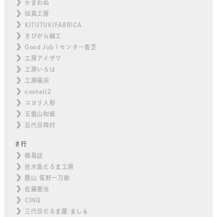
かまわぬ
玩具工房
KITUTUKIFABRICA
きびがら細工
Good Job！センター香芝
工房アイザワ
工房いろは
工房福田
coshell2
コヨリ人形
五箇山和紙
五代目両村
さ行
蔡易廷
佐木島だるま工房
鷹山 笹野一刀彫
佐藤憲治
CINQ
三代目だるま屋 ましも