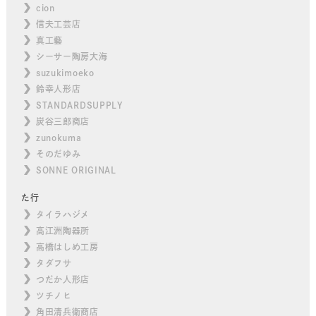
cion
信夫工芸店
真工藝
シーサー陶房大海
suzukimoeko
鈴幸人形店
STANDARDSUPPLY
炭谷三郎商店
zunokuma
そのだゆみ
SONNE ORIGINAL
た行
タイラハジメ
高江洲陶器所
高橋はしめ工房
タダフサ
つだか人形店
ツチノヒ
角田清兵衛商店